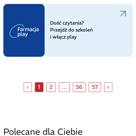
Dość czytania?
Przejdź do szkoleń
i włącz play
‹
1
2
...
56
57
›
Polecane dla Ciebie