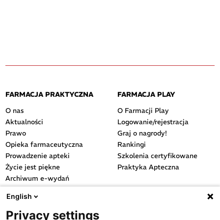
FARMACJA PRAKTYCZNA
FARMACJA PLAY
O nas
O Farmacji Play
Aktualności
Logowanie/rejestracja
Prawo
Graj o nagrody!
Opieka farmaceutyczna
Rankingi
Prowadzenie apteki
Szkolenia certyfikowane
Życie jest piękne
Praktyka Apteczna
Archiwum e-wydań
Przydatne linki
English
OGÓLNE
Privacy settings