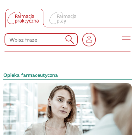
Tłumacz UA
Produkty Polpharmy
KONKURSY
Opieka farmaceutyczna