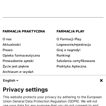
FARMACJA PRAKTYCZNA
FARMACJA PLAY
O nas
O Farmacji Play
Aktualności
Logowanie/rejestracja
Prawo
Graj o nagrody!
Opieka farmaceutyczna
Rankingi
Prowadzenie apteki
Szkolenia certyfikowane
Życie jest piękne
Praktyka Apteczna
Archiwum e-wydań
Przydatne linki
English
OGÓLNE
Privacy settings
Polityka cookies
This website protects your privacy by adhering to the European
Polityka prywatności
Union General Data Protection Regulation (GDPR). We will not
Regulamin serwisu
use your data for any purpose that you do not consent to and