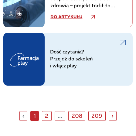
zdrowia – projekt trafił do
konsultacji
DO ARTYKUŁU
Dość czytania?
Przejdź do szkoleń
i włącz play
‹
1
2
...
208
209
›