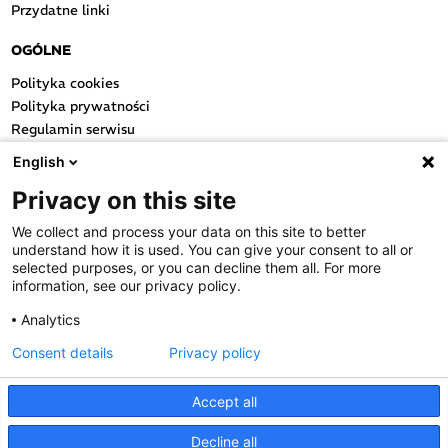
Przydatne linki
OGÓLNE
Polityka cookies
Polityka prywatności
Regulamin serwisu
Regulamin konkursu
English
Farmacja Play
Privacy on this site
Regulamin konkursu Lakcid
Entero
We collect and process your data on this site to better
Regulamin konkursu Acard
understand how it is used. You can give your consent to all or
Regulamin konkursu Biotebal
selected purposes, or you can decline them all. For more
information, see our privacy policy.
Regulamin konkursu Asmenol
Kontakt
Analytics
Consent details
Privacy policy
PRODUKTY POLPHARMY
SOCIAL MEDIA
Accept all
Decline all