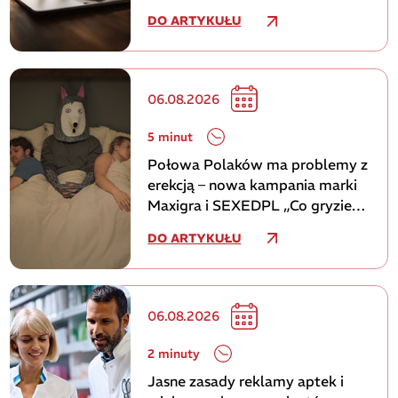
DO ARTYKUŁU
06.08.2026
5 minut
Połowa Polaków ma problemy z
erekcją – nowa kampania marki
Maxigra i SEXEDPL „Co gryzie
mężczyzn w sypialni”
DO ARTYKUŁU
06.08.2026
2 minuty
Jasne zasady reklamy aptek i