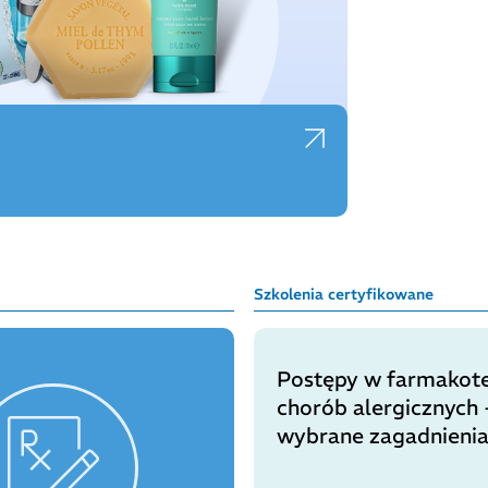
Szkolenia certyfikowane
Postępy w farmakote
chorób alergicznych 
wybrane zagadnieni