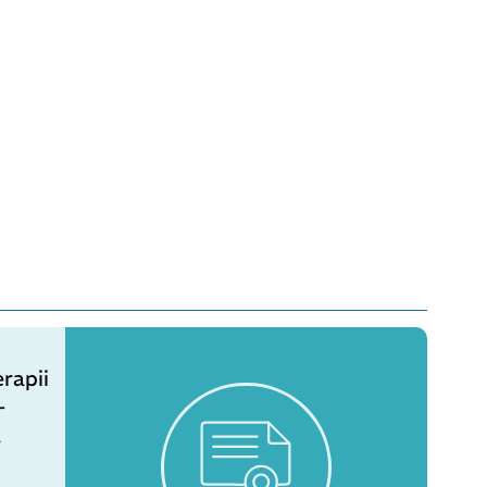
rapii
-
a