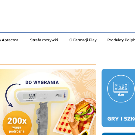
a Apteczna
Strefa rozrywki
O Farmacji Play
Produkty Polp
GRY I SZ