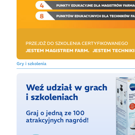
PRZEJDŹ DO SZKOLENIA CERTYFIKOWANEGO
JESTEM MAGISTREM FARM.
JESTEM TECHNIKI
Gry i szkolenia
Weź udział w grach
i szkoleniach
Graj o jedną ze 100
atrakcyjnych nagród!