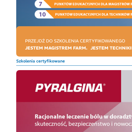
PRZEJDŹ DO SZKOLENIA CERTYFIKOWANEGO
JESTEM MAGISTREM FARM.
JESTEM TECHNIKI
Szkolenia certyfikowane