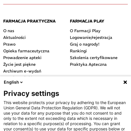
FARMACJA PRAKTYCZNA
FARMACJA PLAY
O nas
O Farmacji Play
Aktualności
Logowanie/rejestracja
Prawo
Graj o nagrody!
Opieka farmaceutyczna
Rankingi
Prowadzenie apteki
Szkolenia certyfikowane
Życie jest piękne
Praktyka Apteczna
Archiwum e-wydań
Przydatne linki
English
OGÓLNE
Privacy settings
Polityka cookies
This website protects your privacy by adhering to the European
Polityka prywatności
Union General Data Protection Regulation (GDPR). We will not
Regulamin serwisu
use your data for any purpose that you do not consent to and
only to the extent not exceeding data which is necessary in
Regulamin konkursu
relation to a specific purpose(s) of processing. You can grant
Farmacja Play
your consent(s) to use your data for specific purposes below or