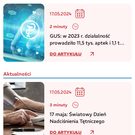
17.05.2024
2 minuty
GUS: w 2023 r. działalność
prowadziło 11,5 tys. aptek i 1,1 tys.
punktów aptecznych
DO ARTYKUŁU
Aktualności
17.05.2024
3 minuty
17 maja: Światowy Dzień
Nadciśnienia Tętniczego
DO ARTYKUŁU