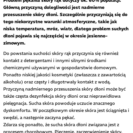
Problem pękania skóry rąk dotyczy ok. 60% populacji.
Główną przyczyną dolegliwości jest nadmierne
przesuszenie skóry dłoni. Szczególnie przyczyniają się do
tego niekorzystne warunki atmosferyczne, takie jak
niska temperatura, mróz, wiatr, dlatego problem suchych
dłoni pojawia się najczęściej w okresie jesienno-
zimowym.
Do powstania suchości skóry rąk przyczynia się również
kontakt z detergentami i innymi silnymi środkami
chemicznymi używanymi w gospodarstwie domowym.
Ponadto niskiej jakości kosmetyki (zwłaszcza z zawartością
alkoholu) oraz częsty i długotrwały kontakt z wodą.
Przyczyną nadmiernego przesuszenia skóry dłoni może być
także częsta dezynfekcja skóry dłoni oraz nieprawidłowa
pielęgnacja. Sucha skóra powoduje uczucie znacznego
dyskomfortu. W początkowym okresie skóra jest ściągnięta i
swędzi, a następnie zaczyna pękać.
Zdarza się ponadto, że sucha skóra dłoni związana jest z
procesem chorobowym. Pieczenie, zaczerwienienie skóry,