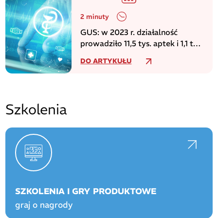
2 minuty
GUS: w 2023 r. działalność
prowadziło 11,5 tys. aptek i 1,1 tys.
punktów aptecznych
DO ARTYKUŁU
Szkolenia
SZKOLENIA I GRY PRODUKTOWE
graj o nagrody