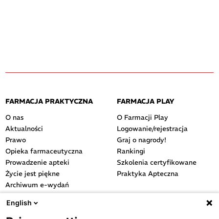
FARMACJA PRAKTYCZNA
FARMACJA PLAY
O nas
O Farmacji Play
Aktualności
Logowanie/rejestracja
Prawo
Graj o nagrody!
Opieka farmaceutyczna
Rankingi
Prowadzenie apteki
Szkolenia certyfikowane
Życie jest piękne
Praktyka Apteczna
Archiwum e-wydań
Przydatne linki
English
OGÓLNE