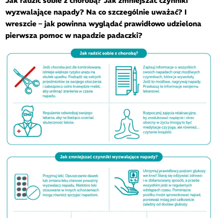
Jak radzić sobie z chorobą? Jak zmniejszać czynniki
wyzwalające napady? Na co szczególnie uważać? I
wreszcie – jak powinna wyglądać prawidłowo udzielona
pierwsza pomoc w napadzie padaczki?