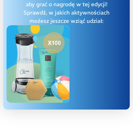
aby grać o nagrodę w tej edycji!
Sprawdź, w jakich aktywnościach
możesz jeszcze wziąć udział: