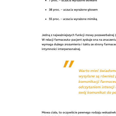
7 proc. – uczucia wyrażone słowami
38 proc. – uczucia wyrażone głosem
55 proc. – uczucia wyrażone mimiką
Jedną z najważniejszych funkcji mowy pozawerbalnej (
W relacji farmaceuta-pacjent zyskuje ona na znaczeni
wymaga dużego zrozumienia i taktu ze strony farmac
intymności interpersonalnej.
Warto mieć świadomo
wysyłane są również 
komunikacji farmaceu
odczytaniem intencji
swój komunikat do po
Mowa ciała, to oczywiście pewnego rodzaju wskazówki