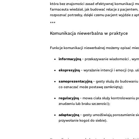
która bez znajomości zasad efektywnej komunikacji m
farmaceuta wiedział, jak budować relacje z pacjentem,
rozpoznać potrzeby, dzięki czemu pacjent wyjdzie z a
***
Komunikacja niewerbalna w praktyce
Funkcje komunikacji niewerbalnej możemy opisać mied
informacyjną
– przekazywanie wiadomości , wymi
ekspresyjną
– wyrażanie intencji i emocji (np. u
samoprezentacyjną
– gesty służą do budowaniu 
co oznaczać może postawę zamkniętą);
regulacyjną
– mowa ciała służy kontrolowaniu p
znudzeniu lub braku szczerości);
adaptacyjną
– gesty umożliwiają porozumienie si
przywołanie kogoś do siebie).