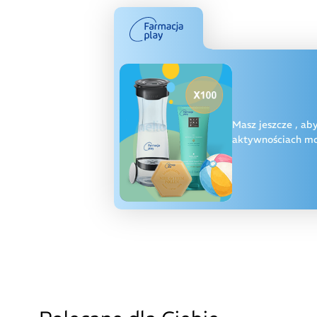
Masz jeszcze
, ab
aktywnościach moż