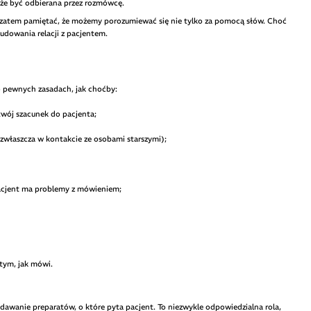
że być odbierana przez rozmówcę.
 zatem pamiętać, że możemy porozumiewać się nie tylko za pomocą słów. Choć
dowania relacji z pacjentem.
o pewnych zasadach, jak choćby:
wój szacunek do pacjenta;
o zwłaszcza w kontakcie ze osobami starszymi);
pacjent ma problemy z mówieniem;
 tym, jak mówi.
podawanie preparatów, o które pyta pacjent. To niezwykle odpowiedzialna rola,