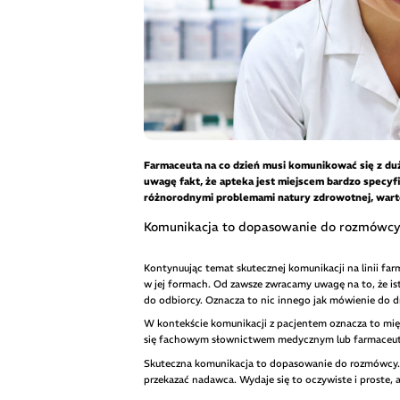
Farmaceuta na co dzień musi komunikować się z duż
uwagę fakt, że apteka jest miejscem bardzo specyf
różnorodnymi problemami natury zdrowotnej, warto
Komunikacja to dopasowanie do rozmówc
Kontynuując temat skutecznej komunikacji na linii fa
w jej formach. Od zawsze zwracamy uwagę na to, że is
do odbiorcy. Oznacza to nic innego jak mówienie do d
W kontekście komunikacji z pacjentem oznacza to mi
się fachowym słownictwem medycznym lub farmaceutyc
Skuteczna komunikacja to dopasowanie do rozmówcy. To
przekazać nadawca. Wydaje się to oczywiste i proste, al