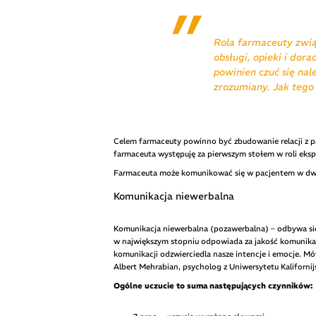
Rola farmaceuty zwią
obsługi, opieki i dor
powinien czuć się na
zrozumiany. Jak teg
Celem farmaceuty powinno być zbudowanie relacji z pa
farmaceuta występuję za pierwszym stołem w roli eksp
Farmaceuta może komunikować się w pacjentem w dwoj
Komunikacja niewerbalna
Komunikacja niewerbalna (pozawerbalna) – odbywa się
w największym stopniu odpowiada za jakość komunika
komunikacji odzwierciedla nasze intencje i emocje. Mó
Albert Mehrabian, psycholog z Uniwersytetu Kaliforni
Ogólne uczucie to suma następujących czynników: