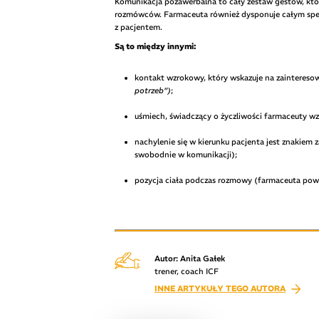
Komunikacja pozawerbalna to cały zestaw gestów, kt
rozmówców. Farmaceuta również dysponuje całym spe
z pacjentem.
Są to między innymi:
kontakt wzrokowy, który wskazuje na zaintereso
potrzeb”)
;
uśmiech, świadczący o życzliwości farmaceuty w
nachylenie się w kierunku pacjenta jest znakiem 
swobodnie w komunikacji);
pozycja ciała podczas rozmowy (farmaceuta powin
Autor: Anita Gałek
trener, coach ICF
INNE ARTYKUŁY TEGO AUTORA