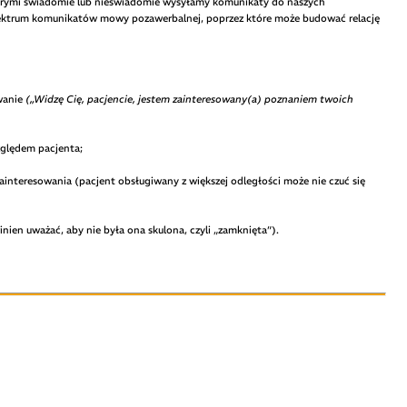
órymi świadomie lub nieświadomie wysyłamy komunikaty do naszych
ktrum komunikatów mowy pozawerbalnej, poprzez które może budować relację
wanie
(„Widzę Cię, pacjencie, jestem zainteresowany(a) poznaniem twoich
zględem pacjenta;
zainteresowania (pacjent obsługiwany z większej odległości może nie czuć się
ien uważać, aby nie była ona skulona, czyli „zamknięta”).