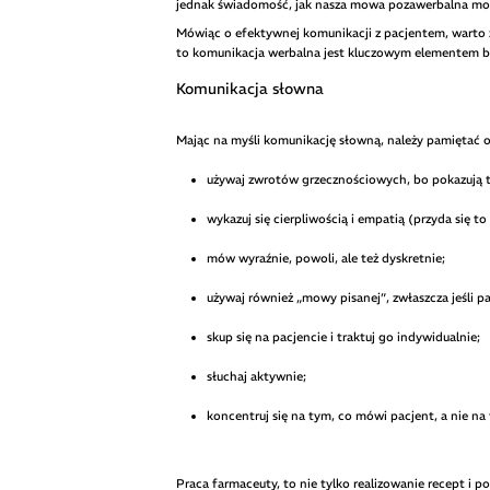
jednak świadomość, jak nasza mowa pozawerbalna mo
Mówiąc o efektywnej komunikacji z pacjentem, warto
to komunikacja werbalna jest kluczowym elementem bu
Komunikacja słowna
Mając na myśli komunikację słowną, należy pamiętać 
używaj zwrotów grzecznościowych, bo pokazują t
wykazuj się cierpliwością i empatią (przyda się t
mów wyraźnie, powoli, ale też dyskretnie;
używaj również „mowy pisanej”, zwłaszcza jeśli 
skup się na pacjencie i traktuj go indywidualnie;
słuchaj aktywnie;
koncentruj się na tym, co mówi pacjent, a nie na
Praca farmaceuty, to nie tylko realizowanie recept i 