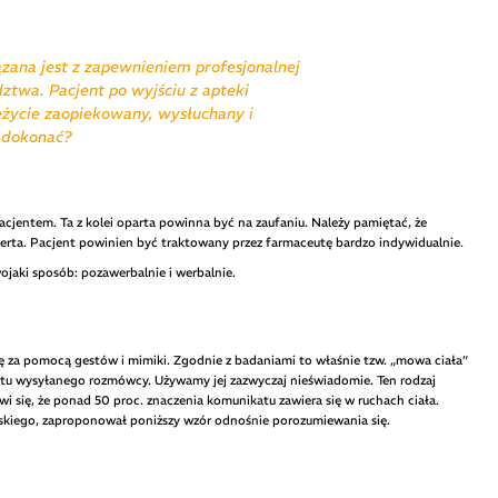
zana jest z zapewnieniem profesjonalnej
adztwa. Pacjent po wyjściu z apteki
leżycie zaopiekowany, wysłuchany i
o dokonać?
cjentem. Ta z kolei oparta powinna być na zaufaniu. Należy pamiętać, że
erta. Pacjent powinien być traktowany przez farmaceutę bardzo indywidualnie.
aki sposób: pozawerbalnie i werbalnie.
 za pomocą gestów i mimiki. Zgodnie z badaniami to właśnie tzw. „mowa ciała”
tu wysyłanego rozmówcy. Używamy jej zazwyczaj nieświadomie. Ten rodzaj
wi się, że ponad 50 proc. znaczenia komunikatu zawiera się w ruchach ciała.
jskiego, zaproponował poniższy wzór odnośnie porozumiewania się.