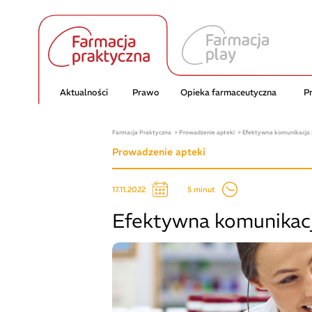
Aktualności
Prawo
Opieka farmaceutyczna
P
Farmacja Praktyczna
Prowadzenie apteki
Efektywna komunikacja z
Prowadzenie apteki
5 minut
17.11.2022
Efektywna komunikacja