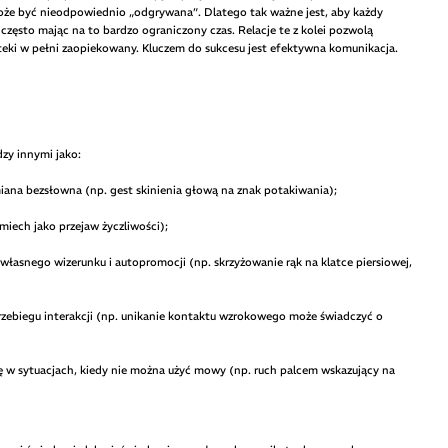
oże być nieodpowiednio „odgrywana”. Dlatego tak ważne jest, aby każdy
 często mając na to bardzo ograniczony czas. Relacje te z kolei pozwolą
pteki w pełni zaopiekowany. Kluczem do sukcesu jest efektywna komunikacja.
zy innymi jako:
ana bezsłowna (np. gest skinienia głową na znak potakiwania);
śmiech jako przejaw życzliwości);
własnego wizerunku i autopromocji (np. skrzyżowanie rąk na klatce piersiowej,
rzebiegu interakcji (np. unikanie kontaktu wzrokowego może świadczyć o
ę w sytuacjach, kiedy nie można użyć mowy (np. ruch palcem wskazujący na