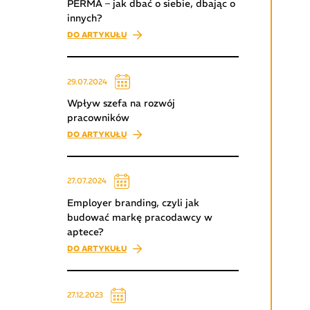
PERMA – jak dbać o siebie, dbając o
innych?
DO ARTYKUŁU
29.07.2024
Wpływ szefa na rozwój
pracowników
DO ARTYKUŁU
27.07.2024
Employer branding, czyli jak
budować markę pracodawcy w
aptece?
DO ARTYKUŁU
27.12.2023