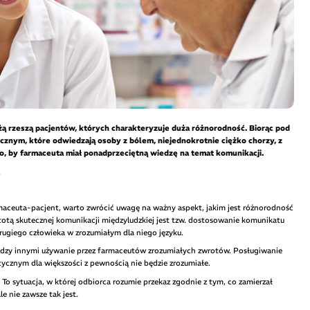
ą rzeszą pacjentów, których charakteryzuje duża różnorodność. Biorąc pod
icznym, które odwiedzają osoby z bólem, niejednokrotnie ciężko chorzy, z
, by farmaceuta miał ponadprzeciętną wiedzę na temat komunikacji.
y
rmaceuta-pacjent, warto zwrócić uwagę na ważny aspekt, jakim jest różnorodność
totą skutecznej komunikacji międzyludzkiej jest tzw. dostosowanie komunikatu
rugiego człowieka w zrozumiałym dla niego języku.
ędzy innymi używanie przez farmaceutów zrozumiałych zwrotów. Posługiwanie
znym dla większości z pewnością nie będzie zrozumiałe.
 sytuacja, w której odbiorca rozumie przekaz zgodnie z tym, co zamierzał
e nie zawsze tak jest.