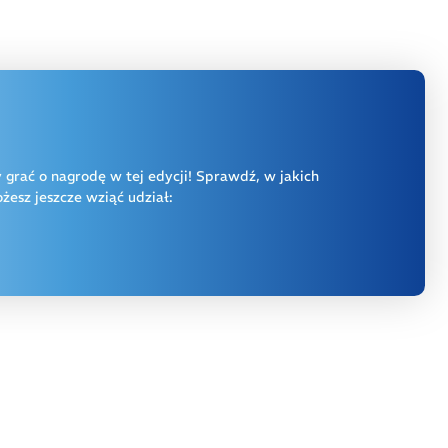
y grać o nagrodę w tej edycji! Sprawdź, w jakich
esz jeszcze wziąć udział: