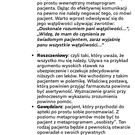
po prostu wewnętrzny metaprogram
pacjenta. Dążąc do efektywnej komunikacji
na pewno nie należy negować tego, co mówi
pacjent. Warto wprost odwoływać się do
jego wątpliwości używając zwrotów:
„Doskonale rozumiem pani wątpliwości…”,
„Widzę, że mam do czynienia ze
świadomym pacjentem, zaraz wyjaśnię
panu wszystkie wątpliwości…”
.
Roszczeniowy
: czyli taki, który uważa, że
wszystko mu się należy. Używa na przykład
argumentu wysokich stawek na
ubezpieczenie i oczekuje zdecydowanie
niższych cen leków. Nie wchodzimy z takim
pacjentem w polemikę. Właściwą postawą,
którą powinien przyjąć farmaceuta powinna
być asertywność. Wyznaczenie granic przy
jednoczesnym wykazaniu zrozumienia
powinno pomóc.
Gawędziarz
: pacjent, który przychodzi do
apteki po prostu sobie porozmawiać. Z
poziomu metaprogramów może być to
pacjent z metaprogramem „osobisty”. Ten
rodzaj pacjenta będzie z pewnością otwarcie
opowiadał o swoich prywatnych