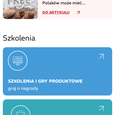
Polaków może mieć
niezdiagnozowaną celiakię
DO ARTYKUŁU
Szkolenia
SZKOLENIA I GRY PRODUKTOWE
graj o nagrody