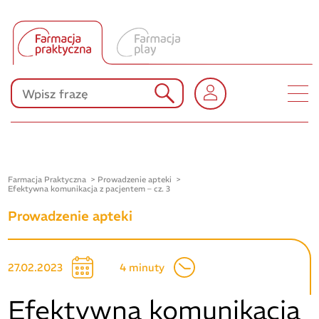
Tłumacz UA
Produkty Polpharmy
KONKURSY
Farmacja Praktyczna
Prowadzenie apteki
Efektywna komunikacja z pacjentem – cz. 3
Prowadzenie apteki
27.02.2023
4 minuty
Efektywna komunikacja