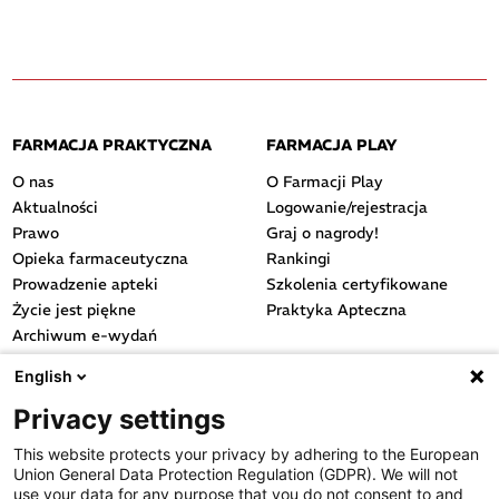
FARMACJA PRAKTYCZNA
FARMACJA PLAY
O nas
O Farmacji Play
Aktualności
Logowanie/rejestracja
Prawo
Graj o nagrody!
Opieka farmaceutyczna
Rankingi
Prowadzenie apteki
Szkolenia certyfikowane
Życie jest piękne
Praktyka Apteczna
Archiwum e-wydań
Przydatne linki
English
OGÓLNE
Privacy settings
Polityka cookies
This website protects your privacy by adhering to the European
Polityka prywatności
Union General Data Protection Regulation (GDPR). We will not
Regulamin serwisu
use your data for any purpose that you do not consent to and