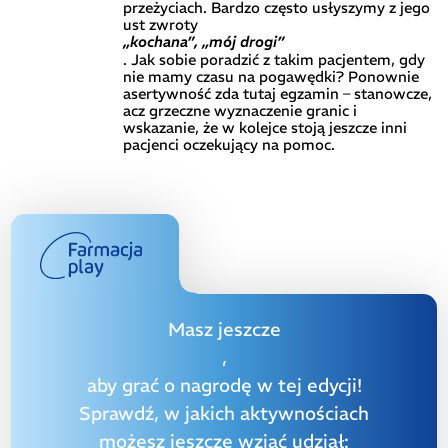
przeżyciach. Bardzo często usłyszymy z jego
ust zwroty
„kochana”, „mój drogi”
. Jak sobie poradzić z takim pacjentem, gdy
nie mamy czasu na pogawędki? Ponownie
asertywność zda tutaj egzamin – stanowcze,
acz grzeczne wyznaczenie granic i
wskazanie, że w kolejce stoją jeszcze inni
pacjenci oczekujący na pomoc.
Masz jeszcze
,
aby grać o nagrodę w tej edycji!
Sprawdź, w jakich aktywnościach
możesz jeszcze wziąć udział: