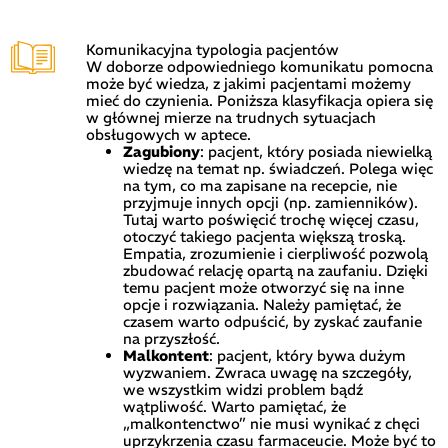
Komunikacyjna typologia pacjentów
W doborze odpowiedniego komunikatu pomocna
może być wiedza, z jakimi pacjentami możemy
mieć do czynienia. Poniższa klasyfikacja opiera się
w głównej mierze na trudnych sytuacjach
obsługowych w aptece.
Zagubiony
: pacjent, który posiada niewielką
wiedzę na temat np. świadczeń. Polega więc
na tym, co ma zapisane na recepcie, nie
przyjmuje innych opcji (np. zamienników).
Tutaj warto poświęcić trochę więcej czasu,
otoczyć takiego pacjenta większą troską.
Empatia, zrozumienie i cierpliwość pozwolą
zbudować relację opartą na zaufaniu. Dzięki
temu pacjent może otworzyć się na inne
opcje i rozwiązania. Należy pamiętać, że
czasem warto odpuścić, by zyskać zaufanie
na przyszłość.
Malkontent
: pacjent, który bywa dużym
wyzwaniem. Zwraca uwagę na szczegóły,
we wszystkim widzi problem bądź
wątpliwość. Warto pamiętać, że
„malkontenctwo” nie musi wynikać z chęci
uprzykrzenia czasu farmaceucie. Może być to