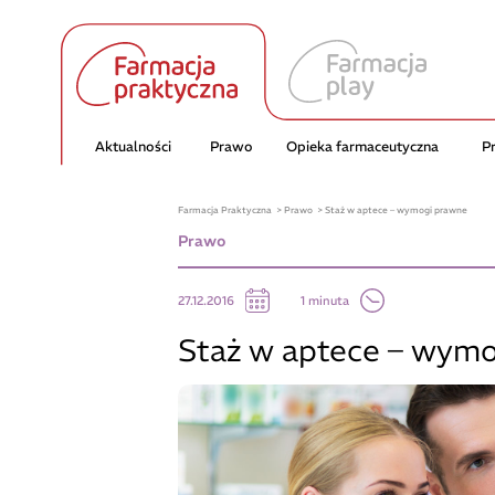
Aktualności
Prawo
Opieka farmaceutyczna
P
Farmacja Praktyczna
Prawo
Staż w aptece – wymogi prawne
Prawo
1 minuta
27.12.2016
Staż w aptece – wym