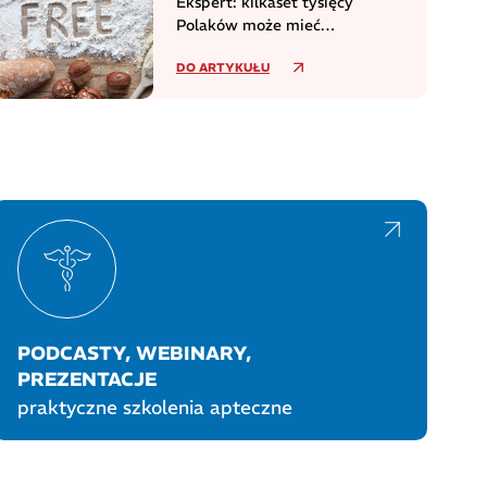
Ekspert: kilkaset tysięcy
Polaków może mieć
niezdiagnozowaną celiakię
DO ARTYKUŁU
PODCASTY, WEBINARY,
PREZENTACJE
praktyczne szkolenia apteczne