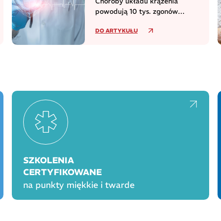
Choroby układu krążenia
powodują 10 tys. zgonów
dziennie w europejskim regionie
DO ARTYKUŁU
WHO
SZKOLENIA
CERTYFIKOWANE
na punkty miękkie i twarde