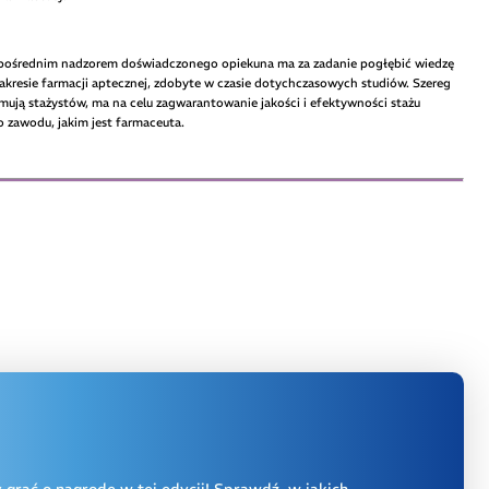
pośrednim nadzorem doświadczonego opiekuna ma za zadanie pogłębić wiedzę
zakresie farmacji aptecznej, zdobyte w czasie dotychczasowych studiów. Szereg
ują stażystów, ma na celu zagwarantowanie jakości i efektywności stażu
 zawodu, jakim jest farmaceuta.
y grać o nagrodę w tej edycji! Sprawdź, w jakich