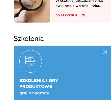
W ostatniej dekadzie niemal
dwukrotnie wzrosła liczba
zachorowań na czerniaka
DO ARTYKUŁU
Szkolenia
SZKOLENIA I GRY
PRODUKTOWE
graj o nagrody