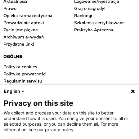
Aktualności
Logowanie/rejestracja
Prawo
Graj o nagrody!
Opieka farmaceutyczna
Rankingi
Prowadzenie apteki
Szkolenia certyfikowane
Życie jest piękne
Praktyka Apteczna
Archiwum e-wydań
Przydatne linki
OGÓLNE
Polityka cookies
Polityka prywatności
Regulamin serwisu
Regulamin konkursu
English
Farmacja Play
Privacy on this site
Regulamin konkursu Lakcid
Entero
We collect and process your data on this site to better
Regulamin konkursu Acard
understand how it is used. You can give your consent to all or
Regulamin konkursu Biotebal
selected purposes, or you can decline them all. For more
information, see our privacy policy.
Regulamin konkursu Asmenol
Kontakt