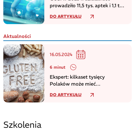
prowadziło 11,5 tys. aptek i 1,1 tys.
punktów aptecznych
DO ARTYKUŁU
Aktualności
16.05.2024
6 minut
Ekspert: kilkaset tysięcy
Polaków może mieć
niezdiagnozowaną celiakię
DO ARTYKUŁU
Szkolenia