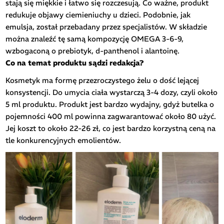
stają się miękkie i łatwo się rozczesują. Co ważne, produkt
redukuje objawy ciemieniuchy u dzieci. Podobnie, jak
emulsja, został przebadany przez specjalistów. W składzie
można znaleźć tę samą kompozycję OMEGA 3-6-9,
wzbogaconą o prebiotyk, d-panthenol i alantoinę.
Co na temat produktu sądzi redakcja?
Kosmetyk ma formę przezroczystego żelu o dość lejącej
konsystencji. Do umycia ciała wystarczą 3-4 dozy, czyli około
5 ml produktu. Produkt jest bardzo wydajny, gdyż butelka o
pojemności 400 ml powinna zagwarantować około 80 użyć.
Jej koszt to około 22-26 zł, co jest bardzo korzystną ceną na
tle konkurencyjnych emolientów.