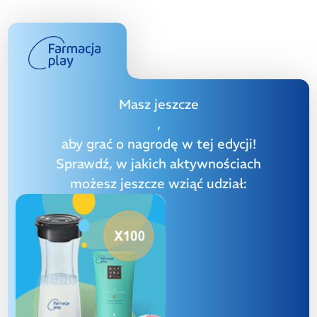
Masz jeszcze
,
aby grać o nagrodę w tej edycji!
Sprawdź, w jakich aktywnościach
możesz jeszcze wziąć udział: