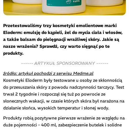
Przetestowaliśmy trzy kosmetyki emolientowe marki
Eloderm: emulsję do kąpieli, żel do mycia ciała i włosów,
a także balsam do pielęgnacji wrażliwej skóry. Jakie są
nasze wrażenia? Sprawdź, czy warto sięgnąć po te
produkty.
------ ARTYKUŁ SPONSOROWANY ------
źródło: artykuł pochodzi z serwisu Medme.pl
Kosmetyki Eloderm były testowane u osoby ze skłonnością
do przesuszania skóry z powodu nadczynności tarczycy. Test
trwał 2 tygodnie i rozpoczął się tuż po powrocie ze
słonecznych wakacji, w czasie których skóra był narażona na
działanie słońca, wysokich temperatur i słonej wody.
Produkty robią pozytywne pierwsze wrażenie ze względu na
duże pojemności – 400 ml, zabezpieczenie butelek i solidne