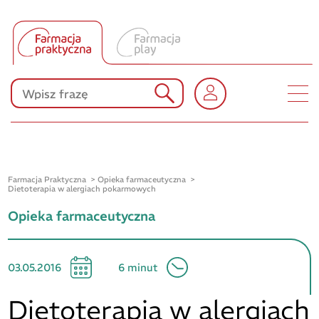
Tłumacz UA
Produkty Polpharmy
KONKURSY
Farmacja Praktyczna
Opieka farmaceutyczna
Dietoterapia w alergiach pokarmowych
Opieka farmaceutyczna
03.05.2016
6 minut
Dietoterapia w alergiach