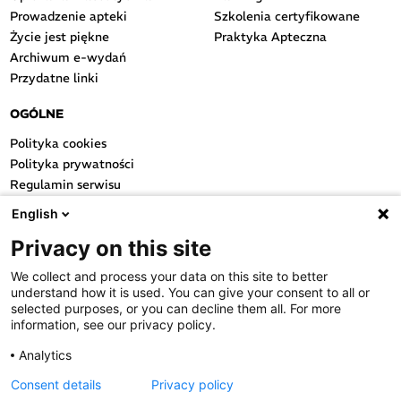
Prowadzenie apteki
Szkolenia certyfikowane
Życie jest piękne
Praktyka Apteczna
Archiwum e-wydań
Przydatne linki
OGÓLNE
Polityka cookies
Polityka prywatności
Regulamin serwisu
Regulamin konkursu
English
Farmacja Play
Privacy on this site
Regulamin konkursu Lakcid
Entero
We collect and process your data on this site to better
Regulamin konkursu Acard
understand how it is used. You can give your consent to all or
Regulamin konkursu Biotebal
selected purposes, or you can decline them all. For more
information, see our privacy policy.
Regulamin konkursu Asmenol
Kontakt
Analytics
Consent details
Privacy policy
PRODUKTY POLPHARMY