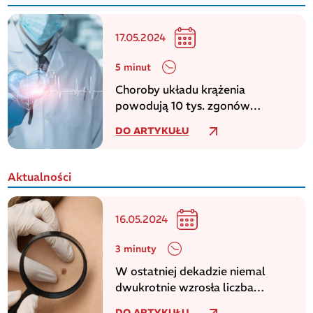
17.05.2024
5 minut
Choroby układu krążenia
powodują 10 tys. zgonów
dziennie w europejskim regionie
DO ARTYKUŁU
WHO
Aktualności
16.05.2024
3 minuty
W ostatniej dekadzie niemal
dwukrotnie wzrosła liczba
zachorowań na czerniaka
DO ARTYKUŁU