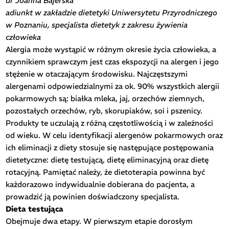
dr Joanna Bajerska
adiunkt w zakładzie dietetyki Uniwersytetu Przyrodniczego
w Poznaniu, specjalista dietetyk z zakresu żywienia
człowieka
Alergia może wystąpić w różnym okresie życia człowieka, a
czynnikiem sprawczym jest czas ekspozycji na alergen i jego
stężenie w otaczającym środowisku. Najczęstszymi
alergenami odpowiedzialnymi za ok. 90% wszystkich alergii
pokarmowych są: białka mleka, jaj, orzechów ziemnych,
pozostałych orzechów, ryb, skorupiaków, soi i pszenicy.
Produkty te uczulają z różną częstotliwością i w zależności
od wieku. W celu identyfikacji alergenów pokarmowych oraz
ich eliminacji z diety stosuje się następujące postępowania
dietetyczne: dietę testującą, dietę eliminacyjną oraz dietę
rotacyjną. Pamiętać należy, że dietoterapia powinna być
każdorazowo indywidualnie dobierana do pacjenta, a
prowadzić ją powinien doświadczony specjalista.
Dieta testująca
Obejmuje dwa etapy. W pierwszym etapie dorosłym