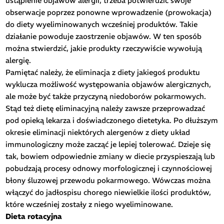
ustąpienie objawów alergii, trzeba potwierdzić swoje
obserwacje poprzez ponowne wprowadzenie (prowokacja)
do diety wyeliminowanych wcześniej produktów. Takie
działanie powoduje zaostrzenie objawów. W ten sposób
można stwierdzić, jakie produkty rzeczywiście wywołują
alergię.
Pamiętać należy, że eliminacja z diety jakiegoś produktu
wyklucza możliwość występowania objawów alergicznych,
ale może być także przyczyną niedoborów pokarmowych.
Stąd też dietę eliminacyjną należy zawsze przeprowadzać
pod opieką lekarza i doświadczonego dietetyka. Po dłuższym
okresie eliminacji niektórych alergenów z diety układ
immunologiczny może zacząć je lepiej tolerować. Dzieje się
tak, bowiem odpowiednie zmiany w diecie przyspieszają lub
pobudzają procesy odnowy morfologicznej i czynnościowej
błony śluzowej przewodu pokarmowego. Wówczas można
włączyć do jadłospisu chorego niewielkie ilości produktów,
które wcześniej zostały z niego wyeliminowane.
Dieta rotacyjna