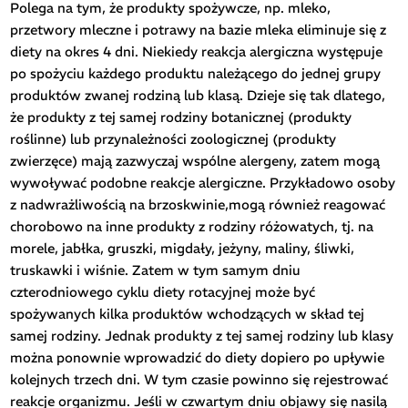
Polega na tym, że produkty spożywcze, np. mleko,
przetwory mleczne i potrawy na bazie mleka eliminuje się z
diety na okres 4 dni. Niekiedy reakcja alergiczna występuje
po spożyciu każdego produktu należącego do jednej grupy
produktów zwanej rodziną lub klasą. Dzieje się tak dlatego,
że produkty z tej samej rodziny botanicznej (produkty
roślinne) lub przynależności zoologicznej (produkty
zwierzęce) mają zazwyczaj wspólne alergeny, zatem mogą
wywoływać podobne reakcje alergiczne. Przykładowo osoby
z nadwrażliwością na brzoskwinie,mogą również reagować
chorobowo na inne produkty z rodziny różowatych, tj. na
morele, jabłka, gruszki, migdały, jeżyny, maliny, śliwki,
truskawki i wiśnie. Zatem w tym samym dniu
czterodniowego cyklu diety rotacyjnej może być
spożywanych kilka produktów wchodzących w skład tej
samej rodziny. Jednak produkty z tej samej rodziny lub klasy
można ponownie wprowadzić do diety dopiero po upływie
kolejnych trzech dni. W tym czasie powinno się rejestrować
reakcje organizmu. Jeśli w czwartym dniu objawy się nasilą