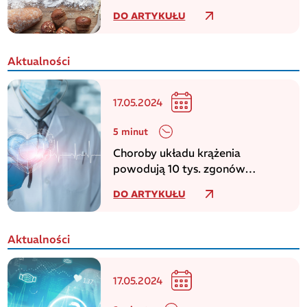
niezdiagnozowaną celiakię
DO ARTYKUŁU
Aktualności
17.05.2024
5 minut
Choroby układu krążenia
powodują 10 tys. zgonów
dziennie w europejskim regionie
DO ARTYKUŁU
WHO
Aktualności
17.05.2024