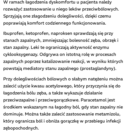
W ramach łagodzenia dyskomfortu u pacjenta należy
rozważyć zastosowanie u niego leków przeciwbólowych.
Sprzyjają one złagodzeniu dolegliwości, dzięki czemu
poprawiają komfort codziennego funkcjonowania.
Ibuprofen, ketoprofen, naproksen sprawdzają się przy
stanach zapalnych, zmniejszając bolesność zęba, obrzęk i
stan zapalny. Leki te ograniczają aktywność enzymu
cyklooksygenazy. Odgrywa on istotną rolę w procesach
zapalnych poprzez katalizowanie reakcji, w wyniku których
powstają mediatory stanu zapalnego (prostaglandyny).
Przy dolegliwościach bólowych o słabym natężeniu można
zalecić użycie kwasu acetylowego, który przyczynia się do
łagodzenia bólu zęba, a także wykazuje działanie
przeciwzapalne i przeciwgorączkowe. Paracetamol jest
środkiem wskazanym na łagodny ból, gdy stan zapalny nie
dominuje. Można także zalecić zastosowanie metamizolu,
który ogranicza ból i obniża gorączkę w przebiegu infekcji
zębopochodnych.