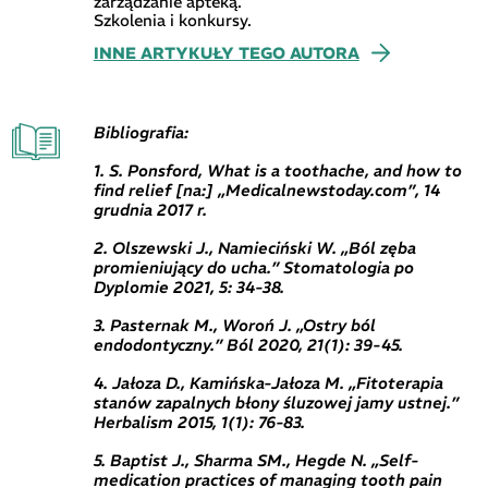
zarządzanie apteką.
Szkolenia i konkursy.
INNE ARTYKUŁY TEGO AUTORA
Bibliografia:
1. S. Ponsford, What is a toothache, and how to
find relief [na:] „Medicalnewstoday.com”, 14
grudnia 2017 r.
2. Olszewski J., Namieciński W. „Ból zęba
promieniujący do ucha.” Stomatologia po
Dyplomie 2021, 5: 34-38.
3. Pasternak M., Woroń J. „Ostry ból
endodontyczny.” Ból 2020, 21(1): 39-45.
4. Jałoza D., Kamińska-Jałoza M. „Fitoterapia
stanów zapalnych błony śluzowej jamy ustnej.”
Herbalism 2015, 1(1): 76-83.
5. Baptist J., Sharma SM., Hegde N. „Self-
medication practices of managing tooth pain