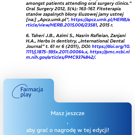
amongst patients attending oral surgery clinics.”
Oral Surgery 2012, 5(4): 163-167. Fitoterapia
stanów zapalnych błony śluzowej jamy ustnej
[na:] „Apcz.umk.pl”,
https://apcz.umk.pl/HERB/a
rticle/view/HERB.2015.006/23581
, 2015 r.
6. Taheri J.B., Azimi S., Nasrin Rafieian, Zanjani
H.A., Herbs in dentistry, „International Dental
Journal” t. 61 nr 6 (2011), DOI:
https://doi.org/10.
1111/j.1875-595x.2011.00064.x
,
https://pmc.ncbi.nl
m.nih.gov/articles/PMC9374842/
.
Masz jeszcze
,
aby grać o nagrodę w tej edycji!