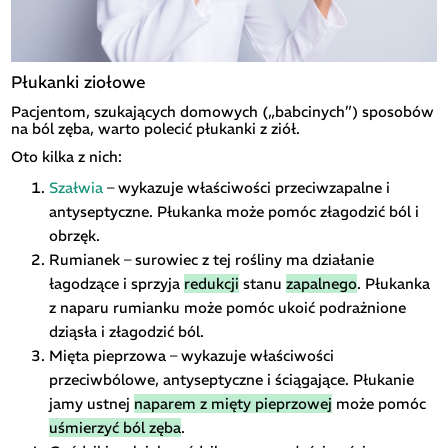
Płukanki ziołowe
Pacjentom, szukających domowych („babcinych”) sposobów
na ból zęba, warto polecić płukanki z ziół.
Oto kilka z nich:
Szałwia
– wykazuje właściwości przeciwzapalne i
antyseptyczne. Płukanka może pomóc złagodzić ból i
obrzęk.
Rumianek – surowiec z tej rośliny ma działanie
łagodzące i sprzyja
redukcji
stanu
zapalnego
. Płukanka
z naparu rumianku może pomóc ukoić podrażnione
dziąsła i złagodzić ból.
Mięta pieprzowa – wykazuje właściwości
przeciwbólowe, antyseptyczne i ściągające. Płukanie
jamy ustnej
naparem z mięty pieprzowej
może pomóc
uśmierzyć ból zęba
.