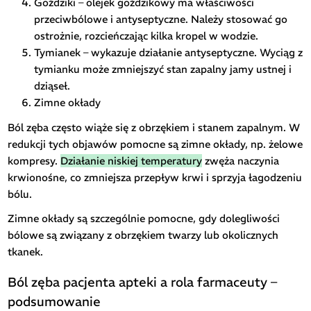
Goździki – olejek goździkowy ma właściwości
przeciwbólowe i antyseptyczne. Należy stosować go
ostrożnie, rozcieńczając kilka kropel w wodzie.
Tymianek – wykazuje działanie antyseptyczne. Wyciąg z
tymianku może zmniejszyć stan zapalny jamy ustnej i
dziąseł.
Zimne okłady
Ból zęba często wiąże się z obrzękiem i stanem zapalnym. W
redukcji tych objawów pomocne są zimne okłady, np. żelowe
kompresy.
Działanie niskiej temperatury
zwęża naczynia
krwionośne, co zmniejsza przepływ krwi i sprzyja łagodzeniu
bólu.
Zimne okłady są szczególnie pomocne, gdy dolegliwości
bólowe są związany z obrzękiem twarzy lub okolicznych
tkanek.
Ból zęba pacjenta apteki a rola farmaceuty –
podsumowanie