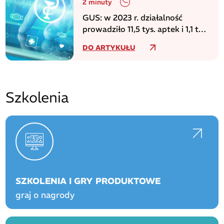
2 minuty
GUS: w 2023 r. działalność
prowadziło 11,5 tys. aptek i 1,1 tys.
punktów aptecznych
DO ARTYKUŁU
Szkolenia
SZKOLENIA I GRY PRODUKTOWE
graj o nagrody