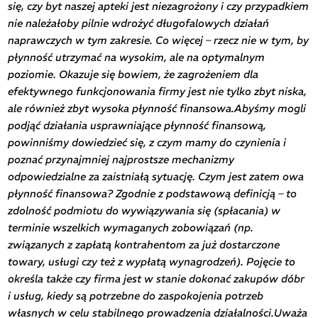
się, czy byt naszej apteki jest niezagrożony i czy przypadkiem
nie należałoby pilnie wdrożyć długofalowych działań
naprawczych w tym zakresie. Co więcej – rzecz nie w tym, by
płynność utrzymać na wysokim, ale na optymalnym
poziomie. Okazuje się bowiem, że zagrożeniem dla
efektywnego funkcjonowania firmy jest nie tylko zbyt niska,
ale również zbyt wysoka płynność finansowa.Abyśmy mogli
podjąć działania usprawniające płynność finansową,
powinniśmy dowiedzieć się, z czym mamy do czynienia i
poznać przynajmniej najprostsze mechanizmy
odpowiedzialne za zaistniałą sytuację. Czym jest zatem owa
płynność finansowa? Zgodnie z podstawową definicją – to
zdolność podmiotu do wywiązywania się (spłacania) w
terminie wszelkich wymaganych zobowiązań (np.
związanych z zapłatą kontrahentom za już dostarczone
towary, usługi czy też z wypłatą wynagrodzeń). Pojęcie to
określa także czy firma jest w stanie dokonać zakupów dóbr
i usług, kiedy są potrzebne do zaspokojenia potrzeb
własnych w celu stabilnego prowadzenia działalności.Uważa