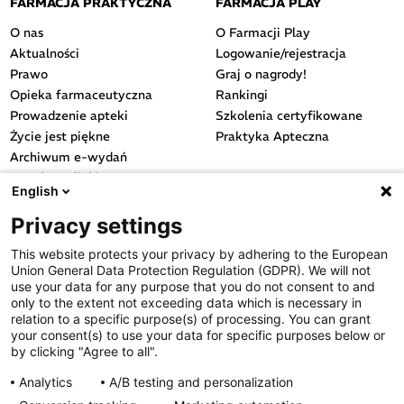
FARMACJA PRAKTYCZNA
FARMACJA PLAY
O nas
O Farmacji Play
Aktualności
Logowanie/rejestracja
Prawo
Graj o nagrody!
Opieka farmaceutyczna
Rankingi
Prowadzenie apteki
Szkolenia certyfikowane
Życie jest piękne
Praktyka Apteczna
Archiwum e-wydań
Przydatne linki
English
OGÓLNE
Privacy settings
Polityka cookies
This website protects your privacy by adhering to the European
Polityka prywatności
Union General Data Protection Regulation (GDPR). We will not
Regulamin serwisu
use your data for any purpose that you do not consent to and
only to the extent not exceeding data which is necessary in
Regulamin konkursu
relation to a specific purpose(s) of processing. You can grant
Farmacja Play
your consent(s) to use your data for specific purposes below or
Regulamin konkursu Lakcid
by clicking "Agree to all".
Entero
Analytics
A/B testing and personalization
Regulamin konkursu Acard