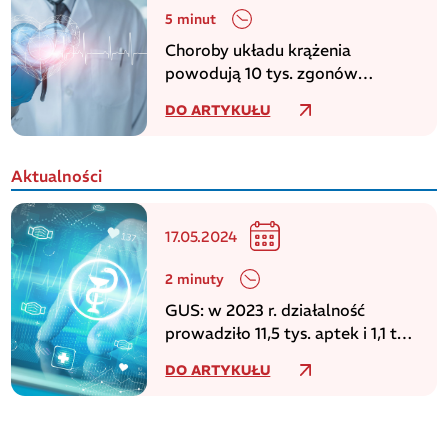
5 minut
Choroby układu krążenia
powodują 10 tys. zgonów
dziennie w europejskim regionie
DO ARTYKUŁU
WHO
Aktualności
17.05.2024
2 minuty
GUS: w 2023 r. działalność
prowadziło 11,5 tys. aptek i 1,1 tys.
punktów aptecznych
DO ARTYKUŁU