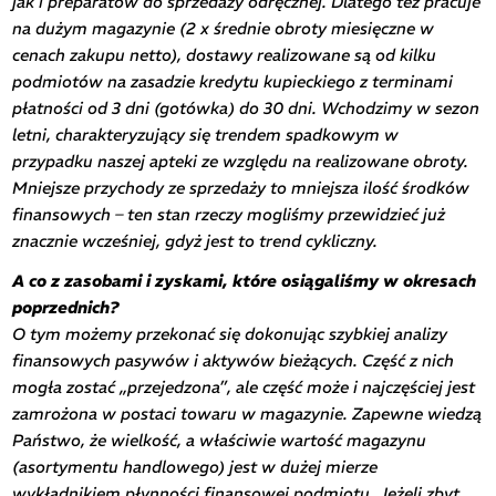
jak i preparatów do sprzedaży odręcznej. Dlatego też pracuje
na dużym magazynie (2 x średnie obroty miesięczne w
cenach zakupu netto), dostawy realizowane są od kilku
podmiotów na zasadzie kredytu kupieckiego z terminami
płatności od 3 dni (gotówka) do 30 dni. Wchodzimy w sezon
letni, charakteryzujący się trendem spadkowym w
przypadku naszej apteki ze względu na realizowane obroty.
Mniejsze przychody ze sprzedaży to mniejsza ilość środków
finansowych – ten stan rzeczy mogliśmy przewidzieć już
znacznie wcześniej, gdyż jest to trend cykliczny.
A co z zasobami i zyskami, które osiągaliśmy w okresach
poprzednich?
O tym możemy przekonać się dokonując szybkiej analizy
finansowych pasywów i aktywów bieżących. Część z nich
mogła zostać „przejedzona”, ale część może i najczęściej jest
zamrożona w postaci towaru w magazynie. Zapewne wiedzą
Państwo, że wielkość, a właściwie wartość magazynu
(asortymentu handlowego) jest w dużej mierze
wykładnikiem płynności finansowej podmiotu. Jeżeli zbyt