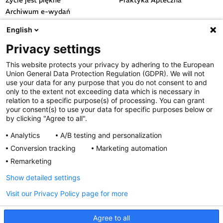
Życie jest piękne
Praktyka Apteczna
Archiwum e-wydań
Przydatne linki
English
OGÓLNE
Privacy settings
Polityka cookies
This website protects your privacy by adhering to the European
Polityka prywatności
Union General Data Protection Regulation (GDPR). We will not
Regulamin serwisu
use your data for any purpose that you do not consent to and
only to the extent not exceeding data which is necessary in
Regulamin konkursu
relation to a specific purpose(s) of processing. You can grant
Farmacja Play
your consent(s) to use your data for specific purposes below or
Regulamin konkursu Lakcid
by clicking "Agree to all".
Entero
Analytics
A/B testing and personalization
Regulamin konkursu Acard
Conversion tracking
Marketing automation
Regulamin konkursu Biotebal
Remarketing
Regulamin konkursu Asmenol
Kontakt
Show detailed settings
Visit our Privacy Policy page for more
PRODUKTY POLPHARMY
SOCIAL MEDIA
Agree to all