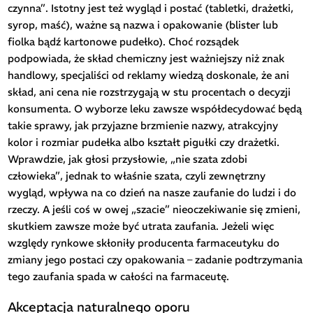
czynna”. Istotny jest też wygląd i postać (tabletki, drażetki,
syrop, maść), ważne są nazwa i opakowanie (blister lub
fiolka bądź kartonowe pudełko). Choć rozsądek
podpowiada, że skład chemiczny jest ważniejszy niż znak
handlowy, specjaliści od reklamy wiedzą doskonale, że ani
skład, ani cena nie rozstrzygają w stu procentach o decyzji
konsumenta. O wyborze leku zawsze współdecydować będą
takie sprawy, jak przyjazne brzmienie nazwy, atrakcyjny
kolor i rozmiar pudełka albo kształt pigułki czy drażetki.
Wprawdzie, jak głosi przysłowie, „nie szata zdobi
człowieka”, jednak to właśnie szata, czyli zewnętrzny
wygląd, wpływa na co dzień na nasze zaufanie do ludzi i do
rzeczy. A jeśli coś w owej „szacie” nieoczekiwanie się zmieni,
skutkiem zawsze może być utrata zaufania. Jeżeli więc
względy rynkowe skłoniły producenta farmaceutyku do
zmiany jego postaci czy opakowania – zadanie podtrzymania
tego zaufania spada w całości na farmaceutę.
Akceptacja naturalnego oporu