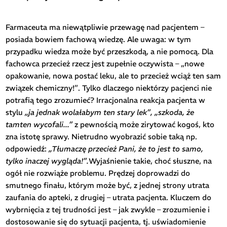
Farmaceuta ma niewątpliwie przewagę nad pacjentem –
posiada bowiem fachową wiedzę. Ale uwaga: w tym
przypadku wiedza może być przeszkodą, a nie pomocą. Dla
fachowca przecież rzecz jest zupełnie oczywista – „nowe
opakowanie, nowa postać leku, ale to przecież wciąż ten sam
związek chemiczny!”. Tylko dlaczego niektórzy pacjenci nie
potrafią tego zrozumieć? Irracjonalna reakcja pacjenta w
stylu
„ja jednak wolałabym ten stary lek”, „szkoda, że
tamten wycofali...”
z pewnością może zirytować kogoś, kto
zna istotę sprawy. Nietrudno wyobrazić sobie taką np.
odpowiedź:
„Tłumaczę przecież Pani, że to jest to samo,
tylko inaczej wygląda!”.
Wyjaśnienie takie, choć słuszne, na
ogół nie rozwiąże problemu. Prędzej doprowadzi do
smutnego finału, którym może być, z jednej strony utrata
zaufania do apteki, z drugiej – utrata pacjenta. Kluczem do
wybrnięcia z tej trudności jest – jak zwykle – zrozumienie i
dostosowanie się do sytuacji pacjenta, tj. uświadomienie