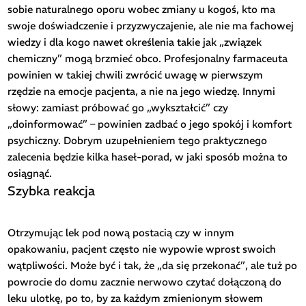
sobie naturalnego oporu wobec zmiany u kogoś, kto ma
swoje doświadczenie i przyzwyczajenie, ale nie ma fachowej
wiedzy i dla kogo nawet określenia takie jak „związek
chemiczny” mogą brzmieć obco. Profesjonalny farmaceuta
powinien w takiej chwili zwrócić uwagę w pierwszym
rzędzie na emocje pacjenta, a nie na jego wiedzę. Innymi
słowy: zamiast próbować go „wykształcić” czy
„doinformować” – powinien zadbać o jego spokój i komfort
psychiczny. Dobrym uzupełnieniem tego praktycznego
zalecenia będzie kilka haseł-porad, w jaki sposób można to
osiągnąć.
Szybka reakcja
Otrzymując lek pod nową postacią czy w innym
opakowaniu, pacjent często nie wypowie wprost swoich
wątpliwości. Może być i tak, że „da się przekonać”, ale tuż po
powrocie do domu zacznie nerwowo czytać dołączoną do
leku ulotkę, po to, by za każdym zmienionym słowem