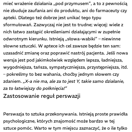
mieć wrażenie działania „pod przymusem”, a to z pewnością
nie zbuduje zaufania ani do produktu, ani do farmaceuty czy
apteki. Dlatego też dobrze jest unikać tego typu
sformułowań. Zazwyczaj nie jest to trudne; więcej: wiele z
nich łatwo zastąpić określeniami działającymi w zupełnie
odwrotnym kierunku. Istnieją „słowa-wabiki” – niewinne
słowne sztuczki. W aptece ich cel zawsze będzie ten sam:
uzasadnić zmianę oraz poprawić nastrój pacjenta. Jeśli nowa
wersja jest pod jakimkolwiek względem lepsza, ładniejsza,
wygodniejsza, tańsza, sympatyczniejsza, przystępniejsza, itd.
– pokreślmy to bez wahania, choćby jednym słowem czy
zdaniem.
„X-a nie ma, ale za to jest Y, takie samo działanie,
za to łatwiejszy do połknięcia!”
Zastosowanie reguł perswazji
Perswazja to sztuka przekonywania. Istnieją proste prawidła
psychologiczne, których znajomość może bardzo w tej
sztuce pomóc. Warto w tym miejscu zaznaczyć, że o ile tylko