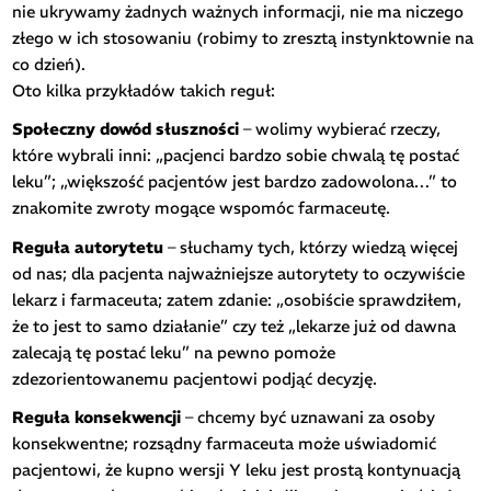
nie ukrywamy żadnych ważnych informacji, nie ma niczego
złego w ich stosowaniu (robimy to zresztą instynktownie na
co dzień).
Oto kilka przykładów takich reguł:
Społeczny dowód słuszności
– wolimy wybierać rzeczy,
które wybrali inni: „pacjenci bardzo sobie chwalą tę postać
leku”; „większość pacjentów jest bardzo zadowolona…” to
znakomite zwroty mogące wspomóc farmaceutę.
Reguła autorytetu
– słuchamy tych, którzy wiedzą więcej
od nas; dla pacjenta najważniejsze autorytety to oczywiście
lekarz i farmaceuta; zatem zdanie: „osobiście sprawdziłem,
że to jest to samo działanie” czy też „lekarze już od dawna
zalecają tę postać leku” na pewno pomoże
zdezorientowanemu pacjentowi podjąć decyzję.
Reguła konsekwencji
– chcemy być uznawani za osoby
konsekwentne; rozsądny farmaceuta może uświadomić
pacjentowi, że kupno wersji Y leku jest prostą kontynuacją