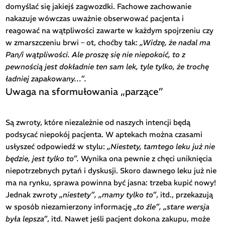
domyślać się jakiejś zagwozdki. Fachowe zachowanie
nakazuje wówczas uważnie obserwować pacjenta i
reagować na wątpliwości zawarte w każdym spojrzeniu czy
w zmarszczeniu brwi – ot, choćby tak:
„Widzę, że nadal ma
Pan/i wątpliwości. Ale proszę się nie niepokoić, to z
pewnością jest dokładnie ten sam lek, tyle tylko, że trochę
ładniej zapakowany…”.
Uwaga na sformułowania „parzące”
Są zwroty, które niezależnie od naszych intencji będą
podsycać niepokój pacjenta. W aptekach można czasami
usłyszeć odpowiedź w stylu:
„Niestety, tamtego leku już nie
będzie, jest tylko to”.
Wynika ona pewnie z chęci uniknięcia
niepotrzebnych pytań i dyskusji. Skoro dawnego leku już nie
ma na rynku, sprawa powinna być jasna: trzeba kupić nowy!
Jednak zwroty
„niestety”, „mamy tylko to”
, itd., przekazują
w sposób niezamierzony informację
„to źle”, „stare wersja
była lepsza”
, itd. Nawet jeśli pacjent dokona zakupu, może