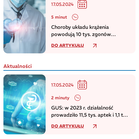
17.05.2024
5 minut
Choroby układu krążenia
powodują 10 tys. zgonów
dziennie w europejskim regionie
DO ARTYKUŁU
WHO
Aktualności
17.05.2024
2 minuty
GUS: w 2023 r. działalność
prowadziło 11,5 tys. aptek i 1,1 tys.
punktów aptecznych
DO ARTYKUŁU