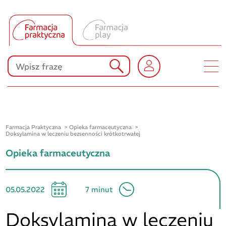
Tłumacz UA
Produkty Polpharmy
KONKURSY
Farmacja Praktyczna
Opieka farmaceutyczna
Doksylamina w leczeniu bezsenności krótkotrwałej
Opieka farmaceutyczna
05.05.2022
7 minut
Doksylamina w leczeniu