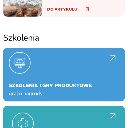
niezdiagnozowaną celiakię
DO ARTYKUŁU
Szkolenia
SZKOLENIA I GRY PRODUKTOWE
graj o nagrody