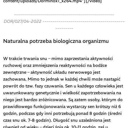
content/uploads/Dorminox1_x264.mp4"][/video]
--------------------------------------------------
DOR/027/04-2022 -----------------------------------------
---------
Naturalna potrzeba biologiczna organizmu
W trakcie trwania snu – mimo zaprzestania aktywności
ruchowej oraz zmniejszenia reaktywności na bodźce
zewnętrzne – aktywność układu nerwowego jest
zachowana. Mimo to jednak w każdej chwili może nastąpić
powrót do tzw. fazy czuwania. Sen u każdego człowieka jest
uwarunkowany genetycznie i wielkość zapotrzebowania na
niego jest bardzo zróżnicowana. Są zatem osoby, którym do
prawidłowego funkcjonowania wystarczy sen krótszy niż 6
godzin, podczas gdy inni potrzebują ponad 8 godzin (średni
czas snu ok. 7-8 godzin). Długość snu uzależniona jest
również od wieku – dzieci śpią ok. 10-11 godzin, zaś u