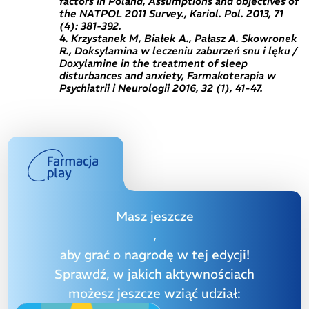
factors in Poland, Assumptions and objectives of
the NATPOL 2011 Survey., Kariol. Pol. 2013, 71
(4): 381-392.
4. Krzystanek M, Białek A., Pałasz A. Skowronek
R., Doksylamina w leczeniu zaburzeń snu i lęku /
Doxylamine in the treatment of sleep
disturbances and anxiety, Farmakoterapia w
Psychiatrii i Neurologii 2016, 32 (1), 41-47.
Masz jeszcze
,
aby grać o nagrodę w tej edycji!
Sprawdź, w jakich aktywnościach
możesz jeszcze wziąć udział: