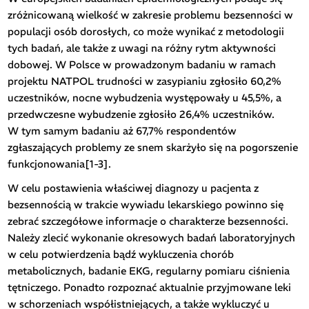
zróżnicowaną wielkość w zakresie problemu bezsenności w
populacji osób dorosłych, co może wynikać z metodologii
tych badań, ale także z uwagi na różny rytm aktywności
dobowej. W Polsce w prowadzonym badaniu w ramach
projektu NATPOL trudności w zasypianiu zgłosiło 60,2%
uczestników, nocne wybudzenia występowały u 45,5%, a
przedwczesne wybudzenie zgłosiło 26,4% uczestników.
W tym samym badaniu aż 67,7% respondentów
zgłaszających problemy ze snem skarżyło się na pogorszenie
funkcjonowania[1-3].
W celu postawienia właściwej diagnozy u pacjenta z
bezsennością w trakcie wywiadu lekarskiego powinno się
zebrać szczegółowe informacje o charakterze bezsenności.
Należy zlecić wykonanie okresowych badań laboratoryjnych
w celu potwierdzenia bądź wykluczenia chorób
metabolicznych, badanie EKG, regularny pomiaru ciśnienia
tętniczego. Ponadto rozpoznać aktualnie przyjmowane leki
w schorzeniach współistniejących, a także wykluczyć u