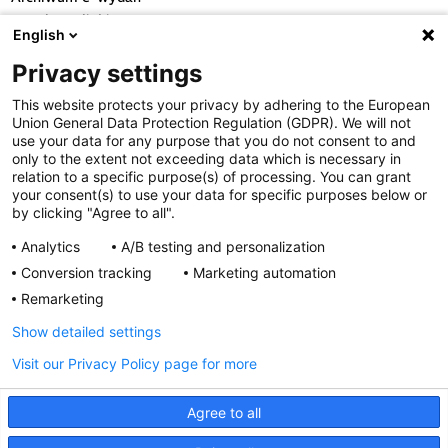
Przydatne linki
English
OGÓLNE
Privacy settings
Polityka cookies
This website protects your privacy by adhering to the European
Polityka prywatności
Union General Data Protection Regulation (GDPR). We will not
Regulamin serwisu
use your data for any purpose that you do not consent to and
only to the extent not exceeding data which is necessary in
Regulamin konkursu
relation to a specific purpose(s) of processing. You can grant
Farmacja Play
your consent(s) to use your data for specific purposes below or
Regulamin konkursu Lakcid
by clicking "Agree to all".
Entero
Analytics
A/B testing and personalization
Regulamin konkursu Acard
Conversion tracking
Marketing automation
Regulamin konkursu Biotebal
Remarketing
Regulamin konkursu Asmenol
Kontakt
Show detailed settings
Visit our Privacy Policy page for more
PRODUKTY POLPHARMY
SOCIAL MEDIA
Agree to all