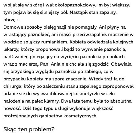
wbijał się w skórę i wał okołopaznokciowy. Im był większy,
tym pojawiał się silniejszy ból. Nastąpił stan zapalny,
obrzęk...
Domowe sposoby pielęgnacji nie pomagały. Ani płyny na
wrastający paznokieć, ani maści przeciwzapalne, moczenie w
wodzie z solą czy rumiankiem. Kobieta odwiedzała kolejnych
lekarzy, którzy proponowali bądź to wyrwanie paznokcia,
bądź zabieg polegający na wycięciu paznokcia po bokach
wraz z macierzą. Pani Ania nie chciała się zgodzić. Obawiała
się brzydkiego wyglądu paznokcia po zabiegu, co w
przypadku kobiety ma spore znaczenie. Wtedy trafiła do
chirurga, który po zaleczeniu stanu zapalnego zaproponował
udanie się do wykwalifikowanej kosmetyczki w celu
nałożenia na palec klamry. Dwa lata temu była to absolutna
nowość. Dziś tego typu usługi wykonuje większość
profesjonalnych gabinetów kosmetycznych.
Skąd ten problem?