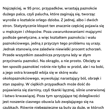
Najczęściej, w 95 proc. przypadków, wrastają paznokcie
dużego palca, czyli palucha, które zaginają się, tworząc
wyrośle o kształcie orlego dzioba. Z jednej, albo i dwóch
stron. Statystycznie kłopot ten znacznie częściej pojawia się
u mężczyzn i chłopców. Poza uwarunkowaniami mającymi
podłoże genetyczne, a więc kształtem paznokcia i wału
paznokciowego, jedną z przyczyn tego problemu są urazy.
Jednak stanowią one zaledwie niewielki procent schorzeń.
Przede wszystkim zasadnicza przyczyna leży w złym
przycinaniu paznokci. Na okrągło, a nie prosto. Obcięty w
ten sposób paznokieć rośnie nie tylko w przód, ale i na boki,
a jego ostra krawędź wbija się w skórę wału
okołopaznokciowego, wywołując narastający ból, obrzęk i
stan zapalny. W ciężkich przypadkach może dość do
pojawienia się ziarniny, czyli tkanki łącznej, silnie unerwionej
i łatwo krwawiącej. Poza tym sprzyjające tej dolegliwości
jest noszenie ciasnego obuwia lub zwężającego się na
czubkach. Równie niebezpieczne są buty za duże, w których