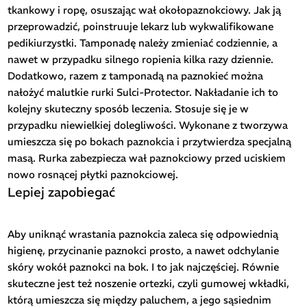
tkankowy i ropę, osuszając wał okołopaznokciowy. Jak ją
przeprowadzić, poinstruuje lekarz lub wykwalifikowane
pedikiurzystki. Tamponadę należy zmieniać codziennie, a
nawet w przypadku silnego ropienia kilka razy dziennie.
Dodatkowo, razem z tamponadą na paznokieć można
nałożyć malutkie rurki Sulci-Protector. Nakładanie ich to
kolejny skuteczny sposób leczenia. Stosuje się je w
przypadku niewielkiej dolegliwości. Wykonane z tworzywa
umieszcza się po bokach paznokcia i przytwierdza specjalną
masą. Rurka zabezpiecza wał paznokciowy przed uciskiem
nowo rosnącej płytki paznokciowej.
Lepiej zapobiegać
Aby uniknąć wrastania paznokcia zaleca się odpowiednią
higienę, przycinanie paznokci prosto, a nawet odchylanie
skóry wokół paznokci na bok. I to jak najczęściej. Równie
skuteczne jest też noszenie ortezki, czyli gumowej wkładki,
którą umieszcza się między paluchem, a jego sąsiednim