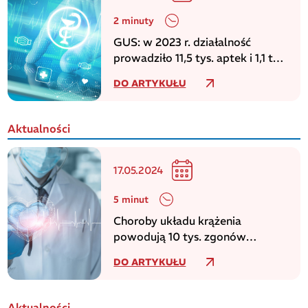
2 minuty
GUS: w 2023 r. działalność
prowadziło 11,5 tys. aptek i 1,1 tys.
punktów aptecznych
DO ARTYKUŁU
Aktualności
17.05.2024
5 minut
Choroby układu krążenia
powodują 10 tys. zgonów
dziennie w europejskim regionie
DO ARTYKUŁU
WHO
Aktualności