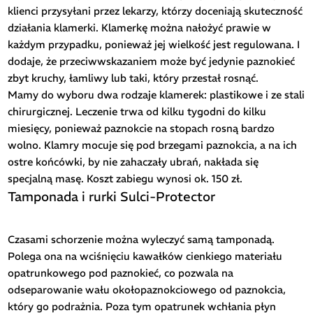
klienci przysyłani przez lekarzy, którzy doceniają skuteczność
działania klamerki. Klamerkę można nałożyć prawie w
każdym przypadku, ponieważ jej wielkość jest regulowana. I
dodaje, że przeciwwskazaniem może być jedynie paznokieć
zbyt kruchy, łamliwy lub taki, który przestał rosnąć.
Mamy do wyboru dwa rodzaje klamerek: plastikowe i ze stali
chirurgicznej. Leczenie trwa od kilku tygodni do kilku
miesięcy, ponieważ paznokcie na stopach rosną bardzo
wolno. Klamry mocuje się pod brzegami paznokcia, a na ich
ostre końcówki, by nie zahaczały ubrań, nakłada się
specjalną masę. Koszt zabiegu wynosi ok. 150 zł.
Tamponada i rurki Sulci-Protector
Czasami schorzenie można wyleczyć samą tamponadą.
Polega ona na wciśnięciu kawałków cienkiego materiału
opatrunkowego pod paznokieć, co pozwala na
odseparowanie wału okołopaznokciowego od paznokcia,
który go podrażnia. Poza tym opatrunek wchłania płyn