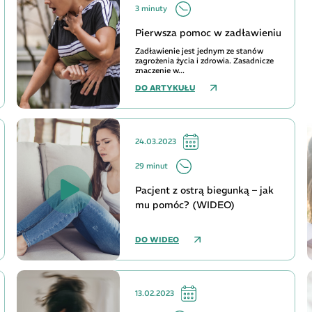
3 minuty
Pierwsza pomoc w zadławieniu
Zadławienie jest jednym ze stanów
zagrożenia życia i zdrowia. Zasadnicze
znaczenie w...
DO ARTYKUŁU
24.03.2023
29 minut
Pacjent z ostrą biegunką – jak
mu pomóc? (WIDEO)
DO WIDEO
13.02.2023