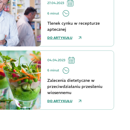
27.04.2023
6 minut
Tlenek cynku w recepturze
aptecznej
DO ARTYKUŁU
04.04.2023
6 minut
Zalecenia dietetyczne w
przeciwdziałaniu przesileniu
wiosennemu
DO ARTYKUŁU