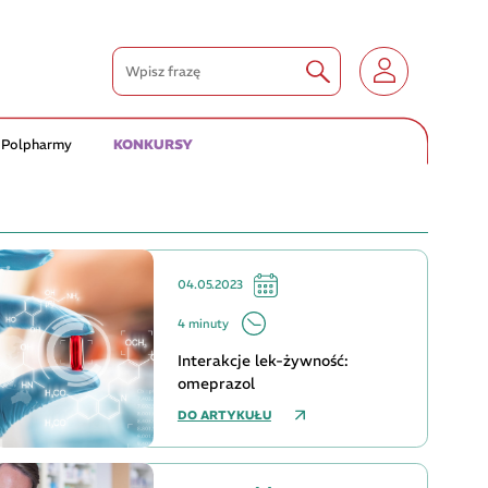
 Polpharmy
KONKURSY
04.05.2023
4 minuty
Interakcje lek-żywność:
omeprazol
DO ARTYKUŁU