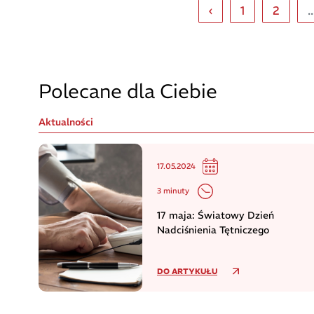
‹
1
2
..
Polecane dla Ciebie
Aktualności
17.05.2024
3 minuty
17 maja: Światowy Dzień
Nadciśnienia Tętniczego
DO ARTYKUŁU