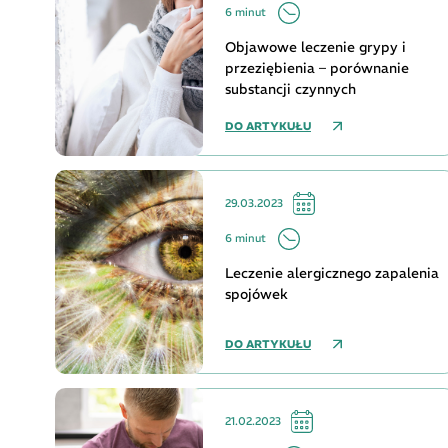
6 minut
Objawowe leczenie grypy i
przeziębienia – porównanie
substancji czynnych
DO ARTYKUŁU
29.03.2023
6 minut
Leczenie alergicznego zapalenia
spojówek
DO ARTYKUŁU
21.02.2023