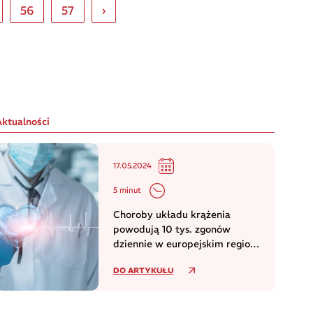
56
57
›
Aktualności
17.05.2024
5 minut
Choroby układu krążenia
powodują 10 tys. zgonów
dziennie w europejskim regionie
WHO
DO ARTYKUŁU