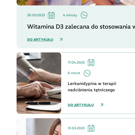
4 minuty
30.05.2023
Witamina D3 zalecana do stosowania w
DO ARTYKUŁU
17.04.2023
6 minut
Lerkanidypina w terapii
nadciśnienia tętniczego
DO ARTYKUŁU
31.03.2023