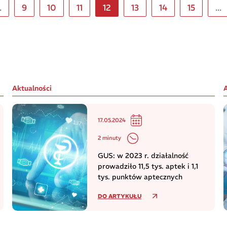
.
9
10
11
12
13
14
15
...
Aktualności
17.05.2024
2 minuty
GUS: w 2023 r. działalność
prowadziło 11,5 tys. aptek i 1,1
tys. punktów aptecznych
DO ARTYKUŁU