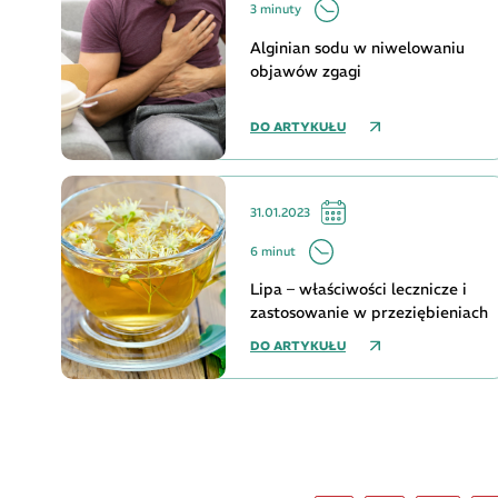
3 minuty
Alginian sodu w niwelowaniu
objawów zgagi
DO ARTYKUŁU
31.01.2023
6 minut
Lipa – właściwości lecznicze i
zastosowanie w przeziębieniach
DO ARTYKUŁU