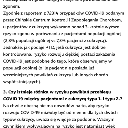
zgonem.
Zgodnie z raportem z 72314 przypadków COVID-19 podanym
przez Chińskie Centrum Kontroli i Zapobiegania Chorobom,
u pacjentów z cukrzycą wykazano ponad 3-krotnie wyższe
ryzyko zgonu w porównaniu z pacjentami populacji ogólnej
(2,3% populacji ogólnej vs 7,3% pacjenci z cukrzycą).
Jednakże, jak podaje PTD, jeśli cukrzyca jest dobrze
kontrolowana, ryzyko rozwoju ciężkiej postaci zakażenia
COVID-19 jest podobne do tego, które obserwujemy w
populacji ogólnej (o ile pacjent nie posiada już
wcześniejszych powikłań cukrzycy lub innych chorób
współistniejących).
3. Czy istnieje różnica w ryzyku powikłań przebiegu
COVID 19 między pacjentami z cukrzycą typu 1. i typu 2.?
Na chwilę obecną nie ma dowodów na to, aby ryzyko
rozwoju COVID-19 miałoby być odmienne dla tych dwóch
typów cukrzycy, uważa się więc je za podobne. Ważnym
czynnikiem wpływającym na ryzyko jest natomiast wiek