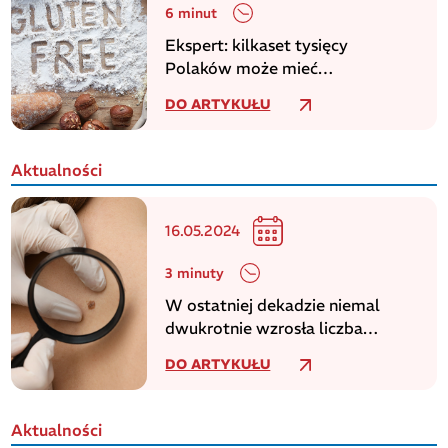
6 minut
Ekspert: kilkaset tysięcy
Polaków może mieć
niezdiagnozowaną celiakię
DO ARTYKUŁU
Aktualności
16.05.2024
3 minuty
W ostatniej dekadzie niemal
dwukrotnie wzrosła liczba
zachorowań na czerniaka
DO ARTYKUŁU
Aktualności