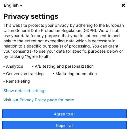
Przydatne linki
English
OGÓLNE
Privacy settings
Polityka cookies
This website protects your privacy by adhering to the European
Polityka prywatności
Union General Data Protection Regulation (GDPR). We will not
Regulamin serwisu
use your data for any purpose that you do not consent to and
only to the extent not exceeding data which is necessary in
Regulamin konkursu
relation to a specific purpose(s) of processing. You can grant
Farmacja Play
your consent(s) to use your data for specific purposes below or
Regulamin konkursu Lakcid
by clicking "Agree to all".
Entero
Analytics
A/B testing and personalization
Regulamin konkursu Acard
Conversion tracking
Marketing automation
Regulamin konkursu Biotebal
Remarketing
Regulamin konkursu Asmenol
Kontakt
Show detailed settings
Visit our Privacy Policy page for more
PRODUKTY POLPHARMY
SOCIAL MEDIA
Agree to all
Reject all