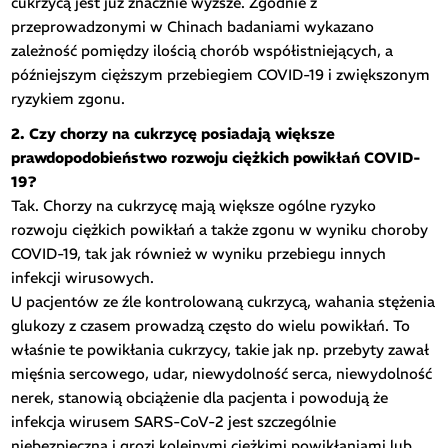
cukrzycą jest już znacznie wyższe. Zgodnie z
przeprowadzonymi w Chinach badaniami wykazano
zależność pomiędzy ilością chorób współistniejących, a
późniejszym cięższym przebiegiem COVID-19 i zwiększonym
ryzykiem zgonu.
2. Czy chorzy na cukrzycę posiadają większe
prawdopodobieństwo rozwoju ciężkich powikłań COVID-
19?
Tak. Chorzy na cukrzycę mają większe ogólne ryzyko
rozwoju ciężkich powikłań a także zgonu w wyniku choroby
COVID-19, tak jak również w wyniku przebiegu innych
infekcji wirusowych.
U pacjentów ze źle kontrolowaną cukrzycą, wahania stężenia
glukozy z czasem prowadzą często do wielu powikłań. To
właśnie te powikłania cukrzycy, takie jak np. przebyty zawał
mięśnia sercowego, udar, niewydolność serca, niewydolność
nerek, stanowią obciążenie dla pacjenta i powodują że
infekcja wirusem SARS-CoV-2 jest szczególnie
niebezpieczna i grozi kolejnymi ciężkimi powikłaniami lub