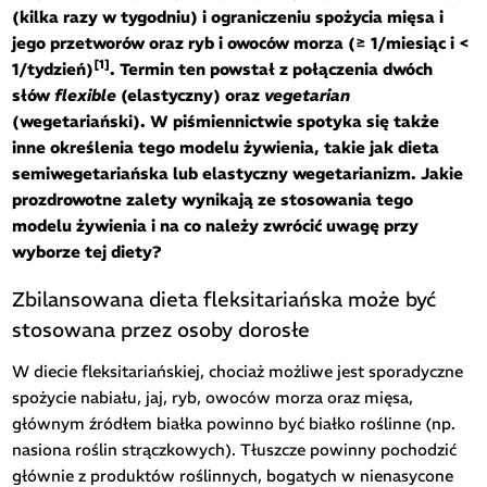
(kilka razy w tygodniu) i ograniczeniu spożycia mięsa i
jego przetworów oraz ryb i owoców morza (≥ 1/miesiąc i <
[1]
1/tydzień)
. Termin ten powstał z połączenia dwóch
słów
flexible
(elastyczny) oraz
vegetarian
(wegetariański). W piśmiennictwie spotyka się także
inne określenia tego modelu żywienia, takie jak dieta
semiwegetariańska lub elastyczny wegetarianizm. Jakie
prozdrowotne zalety wynikają ze stosowania tego
modelu żywienia i na co należy zwrócić uwagę przy
wyborze tej diety?
Zbilansowana dieta fleksitariańska może być
stosowana przez osoby dorosłe
W diecie fleksitariańskiej, chociaż możliwe jest sporadyczne
spożycie nabiału, jaj, ryb, owoców morza oraz mięsa,
głównym źródłem białka powinno być białko roślinne (np.
nasiona roślin strączkowych). Tłuszcze powinny pochodzić
głównie z produktów roślinnych, bogatych w nienasycone