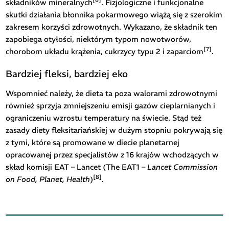
[6]
składników mineralnych
. Fizjologiczne i funkcjonalne
skutki działania błonnika pokarmowego wiążą się z szerokim
zakresem korzyści zdrowotnych. Wykazano, że składnik ten
zapobiega otyłości, niektórym typom nowotworów,
[7]
chorobom układu krążenia, cukrzycy typu 2 i zaparciom
.
Bardziej fleksi, bardziej eko
Wspomnieć należy, że dieta ta poza walorami zdrowotnymi
również sprzyja zmniejszeniu emisji gazów cieplarnianych i
ograniczeniu wzrostu temperatury na świecie. Stąd też
zasady diety fleksitariańskiej w dużym stopniu pokrywają się
z tymi, które są promowane w diecie planetarnej
opracowanej przez specjalistów z 16 krajów wchodzących w
skład komisji EAT – Lancet (The EAT1 –
Lancet Commission
[8]
on Food, Planet, Health
)
.