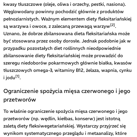
kwasy tłuszczowe (oleje, oliwa i orzechy, pestki, nasiona).
Węglowodany powinny pochodzić głównie z produktów
pełnoziarnistych. Ważnym elementem diety fleksitariańskiej
[2]
są warzywa i owoce, z zalecaną przewagą warzyw
.
Uznano, że dobrze zbilansowana dieta fleksitariańska może
być stosowana przez osoby dorosłe. Jednak podobnie jak w
przypadku pozostałych diet roślinnych nieodpowiednie
zbilansowanie diety fleksitariańskiej może prowadzić do
szeregu niedoborów pokarmowych głównie białka, kwasów
tłuszczowych omega-3, witaminy B12, żelaza, wapnia, cynku
[1]
i jodu
.
Ograniczenie spożycia mięsa czerwonego i jego
przetworów
To właśnie ograniczenie spożycia mięsa czerwonego i jego
przetworów (np. wędlin, kiełbas, konserw) jest istotną
zaletą diety fleksiwegetariańskiej. Wystarczy przyjrzeć się
wynikom systematycznego przeglądu i metaanalizy, które