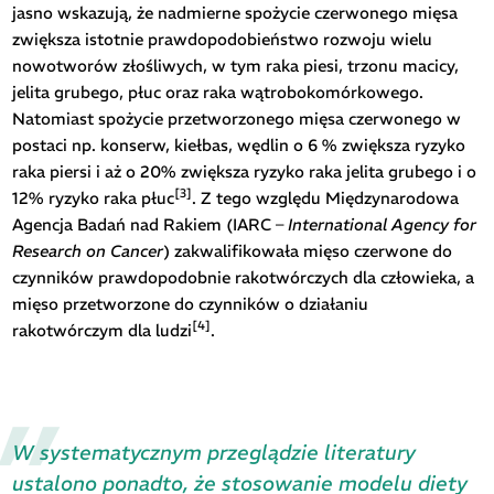
jasno wskazują, że nadmierne spożycie czerwonego mięsa
zwiększa istotnie prawdopodobieństwo rozwoju wielu
nowotworów złośliwych, w tym raka piesi, trzonu macicy,
jelita grubego, płuc oraz raka wątrobokomórkowego.
Natomiast spożycie przetworzonego mięsa czerwonego w
postaci np. konserw, kiełbas, wędlin o 6 % zwiększa ryzyko
raka piersi i aż o 20% zwiększa ryzyko raka jelita grubego i o
[3]
12% ryzyko raka płuc
. Z tego względu Międzynarodowa
Agencja Badań nad Rakiem (IARC –
International Agency for
Research on Cancer
) zakwalifikowała mięso czerwone do
czynników prawdopodobnie rakotwórczych dla człowieka, a
mięso przetworzone do czynników o działaniu
[4]
rakotwórczym dla ludzi
.
W systematycznym przeglądzie literatury
ustalono ponadto, że stosowanie modelu diety