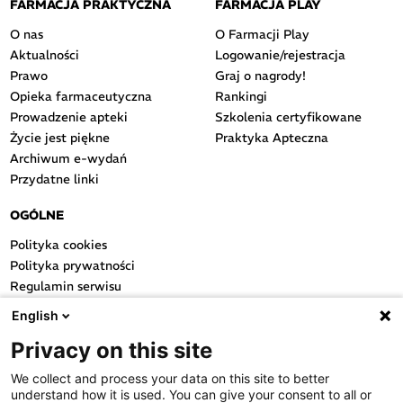
FARMACJA PRAKTYCZNA
FARMACJA PLAY
O nas
O Farmacji Play
Aktualności
Logowanie/rejestracja
Prawo
Graj o nagrody!
Opieka farmaceutyczna
Rankingi
Prowadzenie apteki
Szkolenia certyfikowane
Życie jest piękne
Praktyka Apteczna
Archiwum e-wydań
Przydatne linki
OGÓLNE
Polityka cookies
Polityka prywatności
Regulamin serwisu
Regulamin konkursu
English
Farmacja Play
Privacy on this site
Regulamin konkursu Lakcid
Entero
We collect and process your data on this site to better
Regulamin konkursu Acard
understand how it is used. You can give your consent to all or