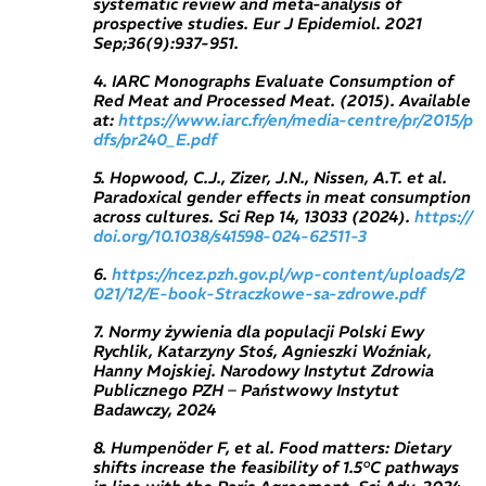
systematic review and meta-analysis of
prospective studies. Eur J Epidemiol. 2021
Sep;36(9):937-951.
4. IARC Monographs Evaluate Consumption of
Red Meat and Processed Meat. (2015). Available
at:
https://www.iarc.fr/en/media-centre/pr/2015/p
dfs/pr240_E.pdf
5. Hopwood, C.J., Zizer, J.N., Nissen, A.T. et al.
Paradoxical gender effects in meat consumption
across cultures. Sci Rep 14, 13033 (2024).
https://
doi.org/10.1038/s41598-024-62511-3
6.
https://ncez.pzh.gov.pl/wp-content/uploads/2
021/12/E-book-Straczkowe-sa-zdrowe.pdf
7. Normy żywienia dla populacji Polski Ewy
Rychlik, Katarzyny Stoś, Agnieszki Woźniak,
Hanny Mojskiej. Narodowy Instytut Zdrowia
Publicznego PZH – Państwowy Instytut
Badawczy, 2024
8. Humpenöder F, et al. Food matters: Dietary
shifts increase the feasibility of 1.5°C pathways