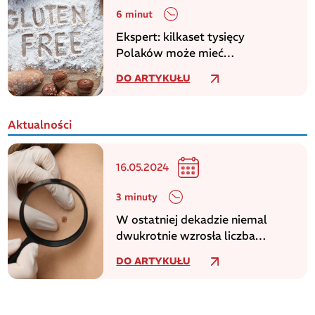
6 minut
Ekspert: kilkaset tysięcy
Polaków może mieć
niezdiagnozowaną celiakię
DO ARTYKUŁU
Aktualności
16.05.2024
3 minuty
W ostatniej dekadzie niemal
dwukrotnie wzrosła liczba
zachorowań na czerniaka
DO ARTYKUŁU