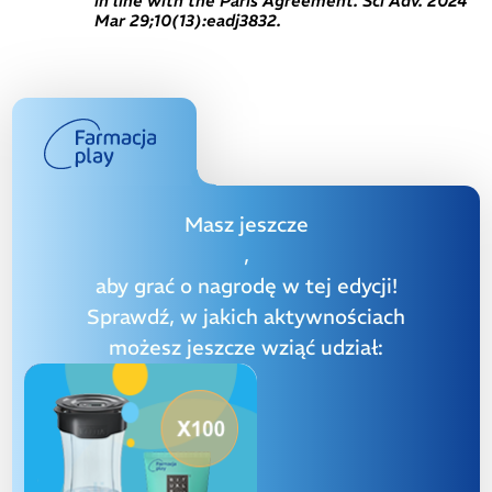
in line with the Paris Agreement. Sci Adv. 2024
Mar 29;10(13):eadj3832.
Masz jeszcze
,
aby grać o nagrodę w tej edycji!
Sprawdź, w jakich aktywnościach
możesz jeszcze wziąć udział: