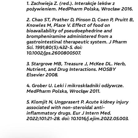
1. Zachwieja Z. (red.). Interakcje leków z
pożywieniem. MedPharm Polska, Wrocław 2016.
2. Chao ST, Prather D, Pinson D, Coen P, Pruitt B,
Knowles M, Place V. Effect of food on
bioavailability of pseudoephedrine and
brompheniramine administered from a
gastrointestinal therapeutic system. J Pharm
Sci. 1991;80(5):432-5. doi:
10.1002/jps.2600800507.
3. Stargrove MB, Treasure J, McKee DL. Herb,
Nutrient, and Drug Interactions. MOSBY
Elsevier 2008.
4. Grober U. Leki i mikroskładniki odżywcze.
MedPharm Polska, Wrocłąw 2011.
5. Klomjit N, Ungprasert P. Acute kidney injury
associated with non-steroidal anti-
inflammatory drugs. Eur J Intern Med.
2022;101:21-28. doi: 10.1016/j.ejim.2022.05.003.