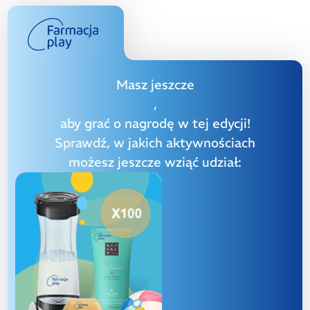
Masz jeszcze
,
aby grać o nagrodę w tej edycji!
Sprawdź, w jakich aktywnościach
możesz jeszcze wziąć udział: