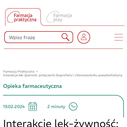
Tłumacz UA
Produkty Polpharmy
KONKURSY
Farmacja Praktyczna
Interakcje lek-żywność: połączenie ibuprofenu i chlorowodorku pseudoefedryny
Opieka farmaceutyczna
19.02.2024
2 minuty
Interakcje lek-żywność: