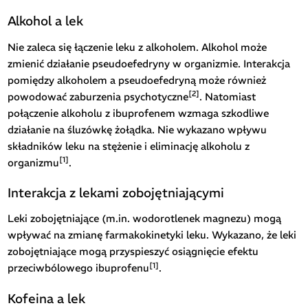
Alkohol a lek
Nie zaleca się łączenie leku z alkoholem. Alkohol może
zmienić działanie pseudoefedryny w organizmie. Interakcja
pomiędzy alkoholem a pseudoefedryną może również
[2]
powodować zaburzenia psychotyczne
. Natomiast
połączenie alkoholu z ibuprofenem wzmaga szkodliwe
działanie na śluzówkę żołądka. Nie wykazano wpływu
składników leku na stężenie i eliminację alkoholu z
[1]
organizmu
.
Interakcja z lekami zobojętniającymi
Leki zobojętniające (m.in. wodorotlenek magnezu) mogą
wpływać na zmianę farmakokinetyki leku. Wykazano, że leki
zobojętniające mogą przyspieszyć osiągnięcie efektu
[1]
przeciwbólowego ibuprofenu
.
Kofeina a lek