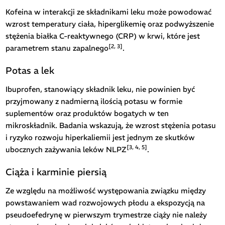
Kofeina w interakcji ze składnikami leku może powodować
wzrost temperatury ciała, hiperglikemię oraz podwyższenie
stężenia białka C-reaktywnego (CRP) w krwi, które jest
[2, 3]
parametrem stanu zapalnego
.
Potas a lek
Ibuprofen, stanowiący składnik leku, nie powinien być
przyjmowany z nadmierną ilością potasu w formie
suplementów oraz produktów bogatych w ten
mikroskładnik. Badania wskazują, że wzrost stężenia potasu
i ryzyko rozwoju hiperkaliemii jest jednym ze skutków
[3, 4, 5]
ubocznych zażywania leków NLPZ
.
Ciąża i karminie piersią
Ze względu na możliwość występowania związku między
powstawaniem wad rozwojowych płodu a ekspozycją na
pseudoefedrynę w pierwszym trymestrze ciąży nie należy