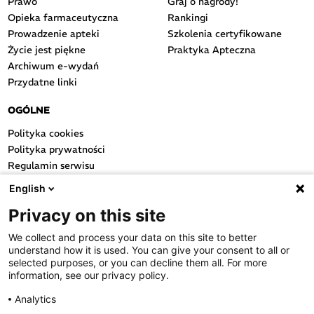
Prawo
Graj o nagrody!
Opieka farmaceutyczna
Rankingi
Prowadzenie apteki
Szkolenia certyfikowane
Życie jest piękne
Praktyka Apteczna
Archiwum e-wydań
Przydatne linki
OGÓLNE
Polityka cookies
Polityka prywatności
Regulamin serwisu
Regulamin konkursu
English
Farmacja Play
Privacy on this site
Regulamin konkursu Lakcid
Entero
We collect and process your data on this site to better
Regulamin konkursu Acard
understand how it is used. You can give your consent to all or
Regulamin konkursu Biotebal
selected purposes, or you can decline them all. For more
information, see our privacy policy.
Regulamin konkursu Asmenol
Kontakt
Analytics