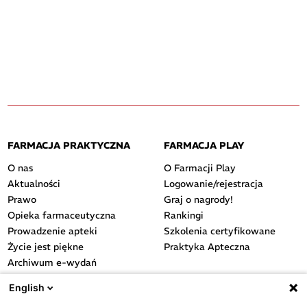
FARMACJA PRAKTYCZNA
FARMACJA PLAY
O nas
O Farmacji Play
Aktualności
Logowanie/rejestracja
Prawo
Graj o nagrody!
Opieka farmaceutyczna
Rankingi
Prowadzenie apteki
Szkolenia certyfikowane
Życie jest piękne
Praktyka Apteczna
Archiwum e-wydań
Przydatne linki
English
OGÓLNE