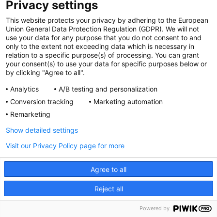
Privacy settings
Polityka cookies
This website protects your privacy by adhering to the European
Polityka prywatności
Union General Data Protection Regulation (GDPR). We will not
Regulamin serwisu
use your data for any purpose that you do not consent to and
only to the extent not exceeding data which is necessary in
Regulamin konkursu
relation to a specific purpose(s) of processing. You can grant
Farmacja Play
your consent(s) to use your data for specific purposes below or
Regulamin konkursu Lakcid
by clicking "Agree to all".
Entero
Analytics
A/B testing and personalization
Regulamin konkursu Acard
Conversion tracking
Marketing automation
Regulamin konkursu Biotebal
Remarketing
Regulamin konkursu Asmenol
Kontakt
Show detailed settings
Visit our Privacy Policy page for more
PRODUKTY POLPHARMY
SOCIAL MEDIA
Agree to all
Reject all
Powered by