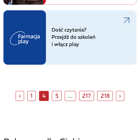
Dość czytania?
Przejdź do szkoleń
i włącz play
‹
1
4
5
...
217
218
›