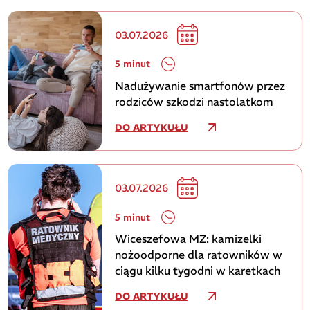
03.07.2026
5 minut
Nadużywanie smartfonów przez
rodziców szkodzi nastolatkom
DO ARTYKUŁU
03.07.2026
5 minut
Wiceszefowa MZ: kamizelki
nożoodporne dla ratowników w
ciągu kilku tygodni w karetkach
DO ARTYKUŁU