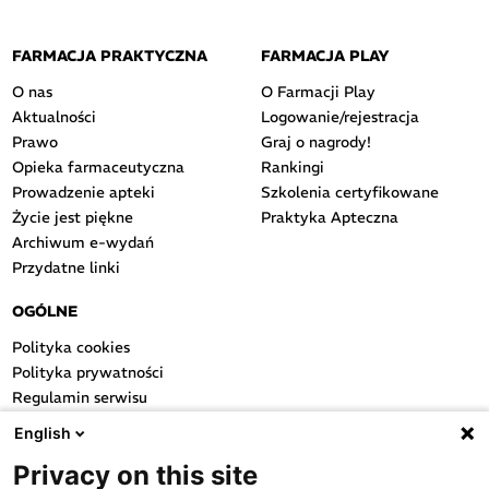
FARMACJA PRAKTYCZNA
FARMACJA PLAY
O nas
O Farmacji Play
Aktualności
Logowanie/rejestracja
Prawo
Graj o nagrody!
Opieka farmaceutyczna
Rankingi
Prowadzenie apteki
Szkolenia certyfikowane
Życie jest piękne
Praktyka Apteczna
Archiwum e-wydań
Przydatne linki
OGÓLNE
Polityka cookies
Polityka prywatności
Regulamin serwisu
Regulamin konkursu
English
Farmacja Play
Privacy on this site
Regulamin konkursu Lakcid