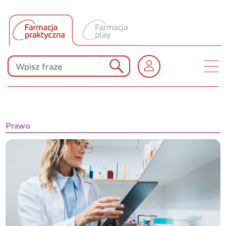
Tłumacz UA
Produkty Polpharmy
KONKURSY
Prawo