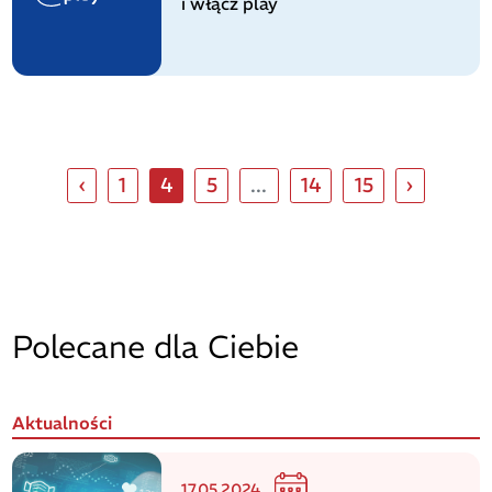
i włącz play
‹
1
4
5
...
14
15
›
Polecane dla Ciebie
Aktualności
17.05.2024