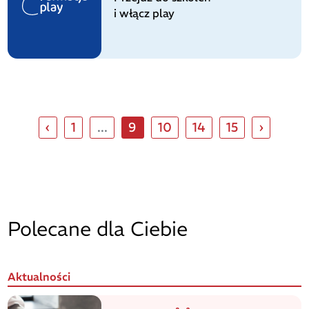
i włącz play
‹
1
...
9
10
14
15
›
Polecane dla Ciebie
Aktualności