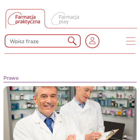
Tłumacz UA
Produkty Polpharmy
KONKURSY
Prawo