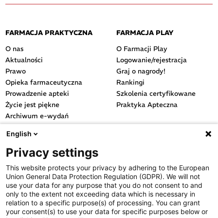
FARMACJA PRAKTYCZNA
FARMACJA PLAY
O nas
O Farmacji Play
Aktualności
Logowanie/rejestracja
Prawo
Graj o nagrody!
Opieka farmaceutyczna
Rankingi
Prowadzenie apteki
Szkolenia certyfikowane
Życie jest piękne
Praktyka Apteczna
Archiwum e-wydań
Przydatne linki
English
OGÓLNE
Privacy settings
Polityka cookies
This website protects your privacy by adhering to the European
Polityka prywatności
Union General Data Protection Regulation (GDPR). We will not
Regulamin serwisu
use your data for any purpose that you do not consent to and
only to the extent not exceeding data which is necessary in
Regulamin konkursu
relation to a specific purpose(s) of processing. You can grant
Farmacja Play
your consent(s) to use your data for specific purposes below or