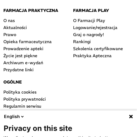
FARMACJA PRAKTYCZNA
FARMACJA PLAY
O nas
O Farmacji Play
Aktualności
Logowanie/rejestracja
Prawo
Graj o nagrody!
Opieka farmaceutyczna
Rankingi
Prowadzenie apteki
Szkolenia certyfikowane
Życie jest piękne
Praktyka Apteczna
Archiwum e-wydań
Przydatne linki
OGÓLNE
Polityka cookies
Polityka prywatności
Regulamin serwisu
Regulamin konkursu
English
Farmacja Play
Privacy on this site
Regulamin konkursu Lakcid
Entero