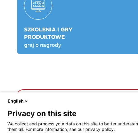
SZKOLENIA I GRY
PRODUKTOWE
graj o nagrody
FARMACJA PRAKTYCZNA
FARMACJA PLAY
English
O nas
O Farmacji Play
Privacy on this site
Aktualności
Logowanie/rejestracja
Prawo
Graj o nagrody!
We collect and process your data on this site to better understan
Opieka farmaceutyczna
Rankingi
them all. For more information, see our privacy policy.
Prowadzenie apteki
Szkolenia certyfikowa
Życie jest piękne
Praktyka Apteczna