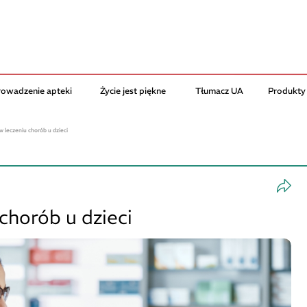
rowadzenie apteki
Życie jest piękne
Tłumacz UA
Produkty
w leczeniu chorób u dzieci
chorób u dzieci