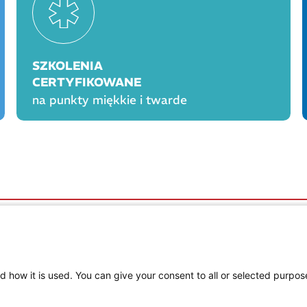
SZKOLENIA
CERTYFIKOWANE
na punkty miękkie i twarde
OGÓLNE
PROD
Polityka cookies
Polityka prywatności
Regulamin serwisu
d how it is used. You can give your consent to all or selected purpos
Regulamin konkursu Farmacja Play
ne
Regulamin konkursu Lakcid Entero
Regulamin konkursu Acard