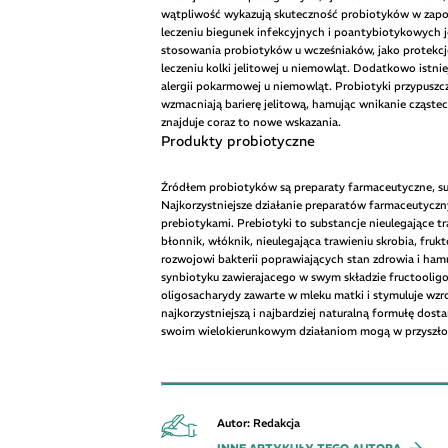
wątpliwość wykazują skuteczność probiotyków w zapo
leczeniu biegunek infekcyjnych i poantybiotykowych j
stosowania probiotyków u wcześniaków, jako protekcj
leczeniu kolki jelitowej u niemowląt. Dodatkowo ist
alergii pokarmowej u niemowląt. Probiotyki przypuszc
wzmacniają barierę jelitową, hamując wnikanie cząste
znajduje coraz to nowe wskazania.
Produkty probiotyczne
Źródłem probiotyków są preparaty farmaceutyczne, supl
Najkorzystniejsze działanie preparatów farmaceutycz
prebiotykami. Prebiotyki to substancje nieulegające tra
błonnik, włóknik, nieulegająca trawieniu skrobia, fruk
rozwojowi bakterii poprawiających stan zdrowia i ham
synbiotyku zawierajacego w swym składzie fructooligo
oligosacharydy zawarte w mleku matki i stymuluje wzros
najkorzystniejszą i najbardziej naturalną formułę dost
swoim wielokierunkowym działaniom mogą w przyszłośc
Autor: Redakcja
INNE ARTYKUŁY TEGO AUTORA