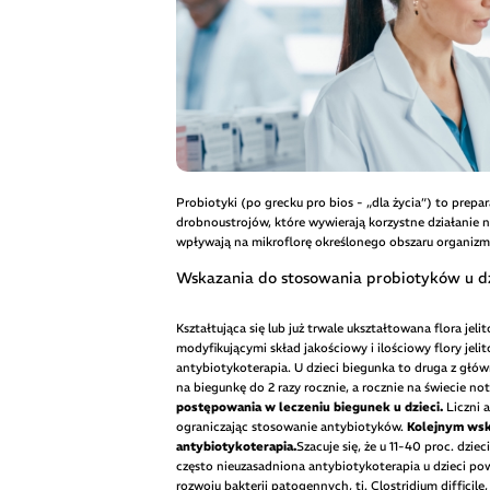
Probiotyki (po grecku pro bios - „dla życia”) to prepa
drobnoustrojów, które wywierają korzystne działanie 
wpływają na mikroflorę określonego obszaru organizmu
Wskazania do stosowania probiotyków u dz
Kształtująca się lub już trwale ukształtowana flora j
modyfikującymi skład jakościowy i ilościowy flory jeli
antybiotykoterapia. U dzieci biegunka to druga z główny
na biegunkę do 2 razy rocznie, a rocznie na świecie no
postępowania w leczeniu biegunek u dzieci.
Liczni a
ograniczając stosowanie antybiotyków.
Kolejnym wsk
antybiotykoterapia.
Szacuje się, że u 11-40 proc. dz
często nieuzasadniona antybiotykoterapia u dzieci p
rozwoju bakterii patogennych, tj. Clostridium difficil