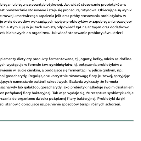
bieganiu biegunce poantybiotykowej. Jak widać stosowanie probiotyków w
est powszechnie stosowane i staje się procedurą rutynową. Obiecujące są wyniki
e rozwoju martwiczego zapalenia jelit oraz próby stosowania probiotyków w
nieje wiele dowodów wykazujących wpływ probiotyków w zapobieganiu rozwojowi
zalnie stymulują w jelitach swoistą odpowiedź IgA na antygen oraz dodatkowo
czek białkowych do organizmu. Jak widać stosowanie probiotyków u dzieci
ementy diety czy produkty fermentowane, tj. jogurty, kefiry, mleko acidofilne.
nych występuje w formule tzw.
synbiotyków
, tj. połączenia probiotyków z
wieniu w jelicie cienkim, a poddające się fermentacji w jelicie grubym, np.:
tooligosacharydy, Regulują one korzystnie równowagę flory jelitowej, sprzyjając
ujących namnażanie bakterii szkodliwych. Badania wykazały, że formuła
sacharydy lub galaktooligosacharydy jako prebiotyk naśladuje swoim działaniem
t pożądanej flory bakteryjnej. Tak więc wydaje się, że receptura synbiotyku daje
arczania do organizmu dziecka pożądanej f lory bakteryjnej. Probiotyki dzięki
i stanowić obiecujące uzupełnienie sposobów terapii różnych schorzeń.