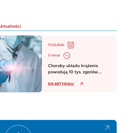
Aktualności
17.05.2024
5 minut
Choroby układu krążenia
powodują 10 tys. zgonów
dziennie w europejskim regionie
DO ARTYKUŁU
WHO