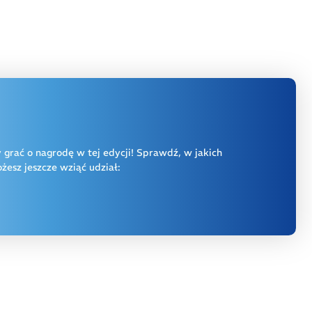
y grać o nagrodę w tej edycji! Sprawdź, w jakich
esz jeszcze wziąć udział: