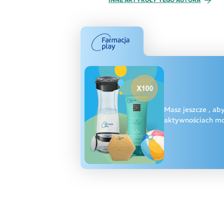
Masz jeszcze
, ab
aktywnościach moż