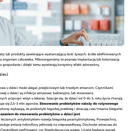
raty lub produkty zawierające wystarczającą ilość żywych, ściśle zdefiniowanych
na organizm człowieka. Mikroorganizmy te poprzez implantację lub kolonizację
 gospodarza i dzięki temu wywierają korzystny efekt zdrowotny.
ieci
elitowa u dzieci może ulegać przejściowym lub trwałym zmianom. Czynnikami
towej u dzieci są infekcje wirusowe, bakteryjne, lub stosowana
ch przyczyn wizyt u lekarza. Szacuje się, że dzieci od 0 do 5. roku życia chorują
tuje się 2,5-3 mln zgonów.
Stosowanie probiotyków należy do rutynowego
utorzy wykazują, że probiotyki łagodzą przebieg i skracają czas trwania biegunki,
azaniem do stosowania probiotyków u dzieci jest
ieci leczonych antybiotykiem rozwija biegunkę poantybiotykową. Powszechna,
owoduje zmianę mikroflory jelitowej na nieprawidłową. Dochodzi wówczas do
e, Clostridium perfringens, czy Staphylococcus aureus. Liczne badania ponad