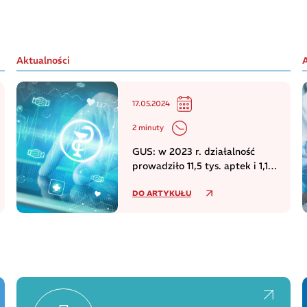
Aktualności
17.05.2024
2 minuty
GUS: w 2023 r. działalność
prowadziło 11,5 tys. aptek i 1,1
tys. punktów aptecznych
DO ARTYKUŁU