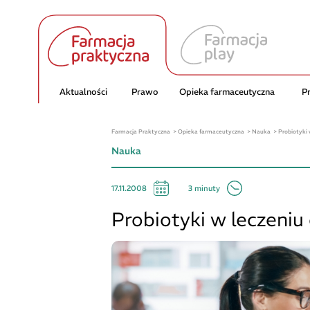
Aktualności
Prawo
Opieka farmaceutyczna
P
Farmacja Praktyczna
Opieka farmaceutyczna
Nauka
Probiotyki 
Nauka
3 minuty
17.11.2008
Probiotyki w leczeniu 