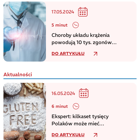
17.05.2024
5 minut
Choroby układu krążenia
powodują 10 tys. zgonów
dziennie w europejskim regionie
DO ARTYKUŁU
WHO
Aktualności
16.05.2024
6 minut
Ekspert: kilkaset tysięcy
Polaków może mieć
niezdiagnozowaną celiakię
DO ARTYKUŁU