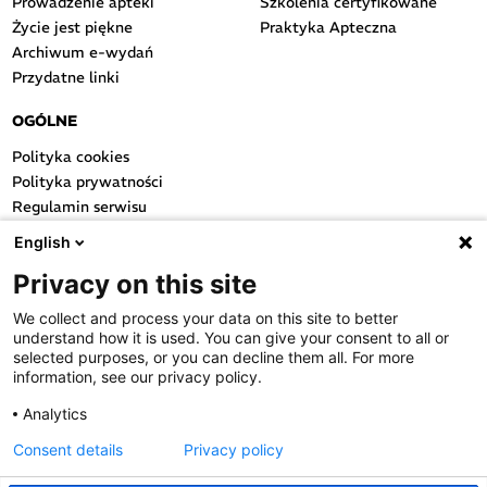
Prowadzenie apteki
Szkolenia certyfikowane
Życie jest piękne
Praktyka Apteczna
Archiwum e-wydań
Przydatne linki
OGÓLNE
Polityka cookies
Polityka prywatności
Regulamin serwisu
Regulamin konkursu
English
Farmacja Play
Privacy on this site
Regulamin konkursu Lakcid
Entero
We collect and process your data on this site to better
Regulamin konkursu Acard
understand how it is used. You can give your consent to all or
Regulamin konkursu Biotebal
selected purposes, or you can decline them all. For more
information, see our privacy policy.
Regulamin konkursu Asmenol
Kontakt
Analytics
Consent details
Privacy policy
PRODUKTY POLPHARMY