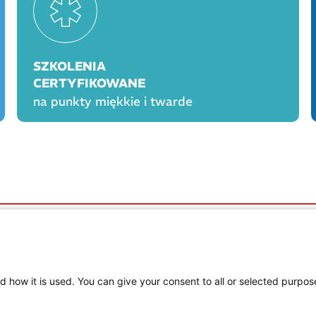
SZKOLENIA
CERTYFIKOWANE
na punkty miękkie i twarde
OGÓLNE
PROD
Polityka cookies
Polityka prywatności
Regulamin serwisu
d how it is used. You can give your consent to all or selected purpos
Regulamin konkursu Farmacja Play
ne
Regulamin konkursu Lakcid Entero
Regulamin konkursu Acard