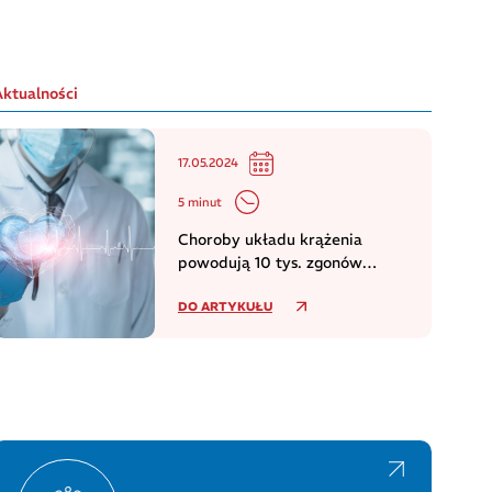
Aktualności
17.05.2024
5 minut
Choroby układu krążenia
powodują 10 tys. zgonów
dziennie w europejskim regionie
DO ARTYKUŁU
WHO