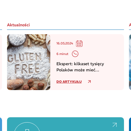
Aktualności
16.05.2024
6 minut
Ekspert: kilkaset tysięcy
Polaków może mieć
niezdiagnozowaną celiakię
DO ARTYKUŁU