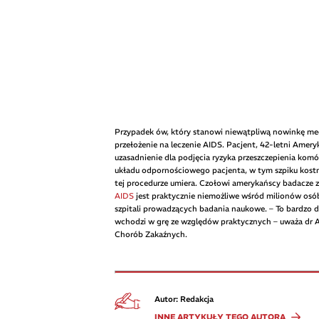
Przypadek ów, który stanowi niewątpliwą nowinkę med
przełożenie na leczenie AIDS. Pacjent, 42-letni Amer
uzasadnienie dla podjęcia ryzyka przeszczepienia kom
układu odpornościowego pacjenta, w tym szpiku kost
tej procedurze umiera. Czołowi amerykańscy badacze 
AIDS
jest praktycznie niemożliwe wśród milionów os
szpitali prowadzących badania naukowe. – To bardzo do
wchodzi w grę ze względów praktycznych – uważa dr A
Chorób Zakaźnych.
Autor: Redakcja
INNE ARTYKUŁY TEGO AUTORA