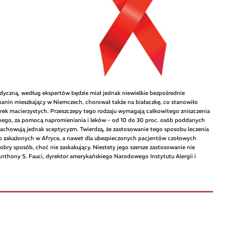
yczną, według ekspertów będzie miał jednak niewielkie bezpośrednie
ykanin mieszkający w Niemczech, chorował także na białaczkę, co stanowiło
órek macierzystych. Przeszczepy tego rodzaju wymagają całkowitego zniszczenia
nego, za pomocą napromieniania i leków – od 10 do 30 proc. osób poddanych
zachowują jednak sceptycyzm. Twierdzą, że zastosowanie tego sposobu leczenia
ób zakażonych w Afryce, a nawet dla ubezpieczonych pacjentów czołowych
bry sposób, choć nie zaskakujący. Niestety jego szersze zastosowanie nie
nthony S. Fauci, dyrektor amerykańskiego Narodowego Instytutu Alergii i