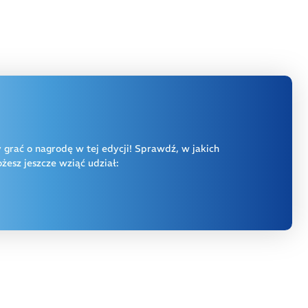
y grać o nagrodę w tej edycji! Sprawdź, w jakich
esz jeszcze wziąć udział: