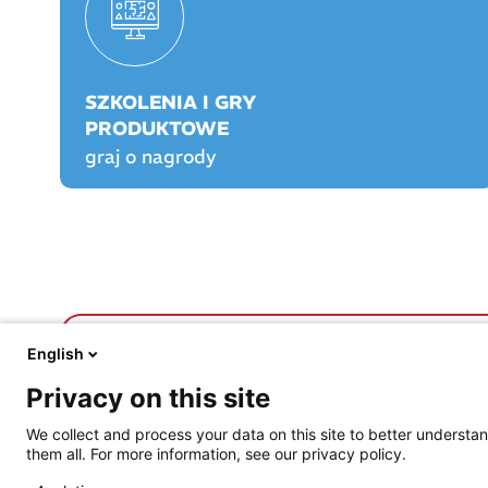
SZKOLENIA I GRY
PRODUKTOWE
graj o nagrody
FARMACJA PRAKTYCZNA
FARMACJA PLAY
English
O nas
O Farmacji Play
Privacy on this site
Aktualności
Logowanie/rejestracja
Prawo
Graj o nagrody!
We collect and process your data on this site to better understan
Opieka farmaceutyczna
Rankingi
them all. For more information, see our privacy policy.
Prowadzenie apteki
Szkolenia certyfikowa
Życie jest piękne
Praktyka Apteczna