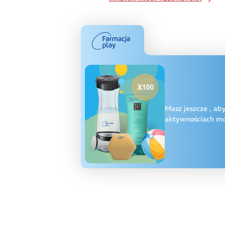
Masz jeszcze
, ab
aktywnościach moż