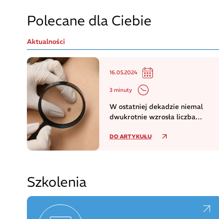
Polecane dla Ciebie
Aktualności
16.05.2024
3 minuty
W ostatniej dekadzie niemal
dwukrotnie wzrosła liczba
zachorowań na czerniaka
DO ARTYKUŁU
Szkolenia