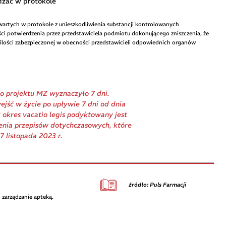
adzać w protokole
artych w protokole z unieszkodliwienia substancji kontrolowanych
ści potwierdzenia przez przedstawiciela podmiotu dokonującego zniszczenia, że
a ilości zabezpieczonej w obecności przedstawicieli odpowiednich organów
o projektu MZ wyznaczyło 7 dni.
jść w życie po upływie 7 dni od dnia
 okres vacatio legis podyktowany jest
ienia przepisów dotychczasowych, które
7 listopada 2023 r.
źródło: Puls Farmacji
 zarządzanie apteką.