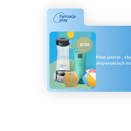
Masz jeszcze
, ab
aktywnościach moż