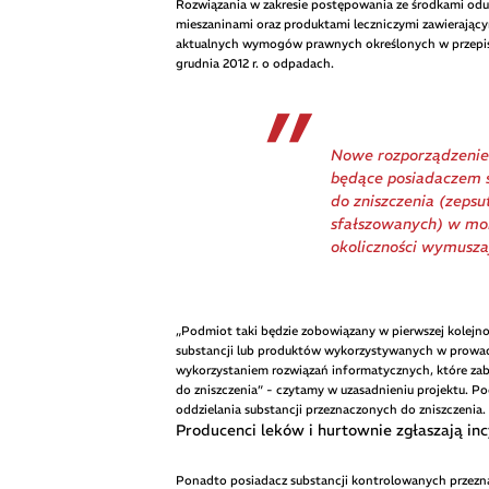
Rozwiązania w zakresie postępowania ze środkami odur
mieszaninami oraz produktami leczniczymi zawierającym
aktualnych wymogów prawnych określonych w przepisac
grudnia 2012 r. o odpadach.
Nowe rozporządzenie 
będące posiadaczem 
do zniszczenia (zeps
sfałszowanych) w mo
okoliczności wymuszaj
„Podmiot taki będzie zobowiązany w pierwszej kolejno
substancji lub produktów wykorzystywanych w prowadzo
wykorzystaniem rozwiązań informatycznych, które za
do zniszczenia” - czytamy w uzasadnieniu projektu. 
oddzielania substancji przeznaczonych do zniszczenia.
Producenci leków i hurtownie zgłaszają in
Ponadto posiadacz substancji kontrolowanych przezna