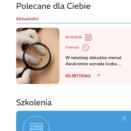
Polecane dla Ciebie
Aktualności
16.05.2024
3 minuty
W ostatniej dekadzie niemal
dwukrotnie wzrosła liczba
zachorowań na czerniaka
DO ARTYKUŁU
Szkolenia