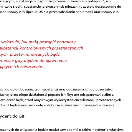
zającymi, substancjami psychotropowymi, prekursorami kategorii 1, ich
i takie środki, substancje, prekursory lub mieszaniny zostały dostosowane do
h ustawy z 29 lipca 2005 r. o przeciwdziałaniu narkomanii oraz ustawy z 14
wskazuje, jak mają postąpić podmioty
substancji kontrolowanych przeznaczonych
utych, przeterminowanych bądź
mencie gdy dojdzie do ujawnienia
ących ich zniszczenie.
ści do oplombowania tych substancji oraz oddzielenia ich od pozostałych
nej przez niego działalności poprzez ich fizyczne odseparowanie albo z
bezpieczać będą przed omyłkowym wykorzystaniem substancji przeznaczonych
Podmiot będzie miał swobodę w doborze adekwatnych rozwiązań w zakresie
cydent do GIF
czonych do zniszczenia będzie musiał zawiadomić o takim incydencie właściwe