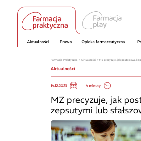
Aktualności
Prawo
Opieka farmaceutyczna
P
Farmacja Praktyczna
Aktualności
MZ precyzuje, jak postępować z 
Aktualności
4 minuty
14.12.2023
MZ precyzuje, jak po
zepsutymi lub sfałsz