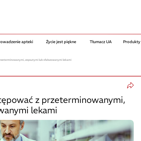
rowadzenie apteki
Życie jest piękne
Tłumacz UA
Produkty
przeterminowanymi, zepsutymi lub sfałszowanymi lekami
stępować z przeterminowanymi,
owanymi lekami