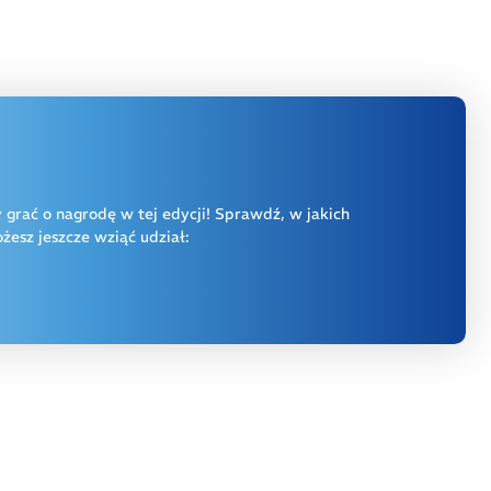
y grać o nagrodę w tej edycji! Sprawdź, w jakich
esz jeszcze wziąć udział: