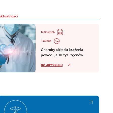
Aktualności
17.05.2024
5 minut
Choroby układu krążenia
powodują 10 tys. zgonów
dziennie w europejskim regionie
DO ARTYKUŁU
WHO