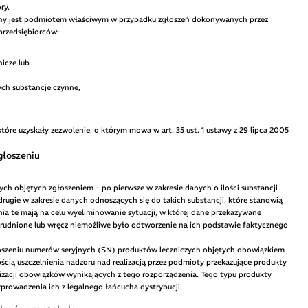
ry.
zny jest podmiotem właściwym w przypadku zgłoszeń dokonywanych przez
przedsiębiorców:
icze lub
ych substancje czynne,
óre uzyskały zezwolenie, o którym mowa w art. 35 ust. 1 ustawy z 29 lipca 2005
głoszeniu
ch objętych zgłoszeniem – po pierwsze w zakresie danych o ilości substancji
rugie w zakresie danych odnoszących się do takich substancji, które stanowią
ia te mają na celu wyeliminowanie sytuacji, w której dane przekazywane
trudnione lub wręcz niemożliwe było odtworzenie na ich podstawie faktycznego
oszeniu numerów seryjnych (SN) produktów leczniczych objętych obowiązkiem
ością uszczelnienia nadzoru nad realizacją przez podmioty przekazujące produkty
lizacji obowiązków wynikających z tego rozporządzenia. Tego typu produkty
prowadzenia ich z legalnego łańcucha dystrybucji.