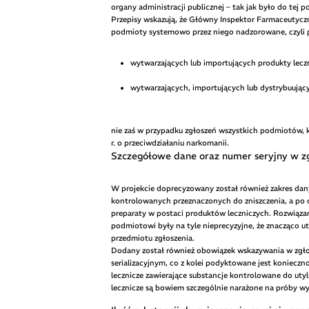
organy administracji publicznej – tak jak było do tej po
Przepisy wskazują, że Główny Inspektor Farmaceutyc
podmioty systemowo przez niego nadzorowane, czyli 
wytwarzających lub importujących produkty leczn
wytwarzających, importujących lub dystrybuując
nie zaś w przypadku zgłoszeń wszystkich podmiotów, kt
r. o przeciwdziałaniu narkomanii.
Szczegółowe dane oraz numer seryjny w z
W projekcie doprecyzowany został również zakres dany
kontrolowanych przeznaczonych do zniszczenia, a po d
preparaty w postaci produktów leczniczych. Rozwiązan
podmiotowi były na tyle nieprecyzyjne, że znacząco u
przedmiotu zgłoszenia.
Dodany został również obowiązek wskazywania w zgł
serializacyjnym, co z kolei podyktowane jest konieczn
lecznicze zawierające substancje kontrolowane do uty
lecznicze są bowiem szczególnie narażone na próby wy