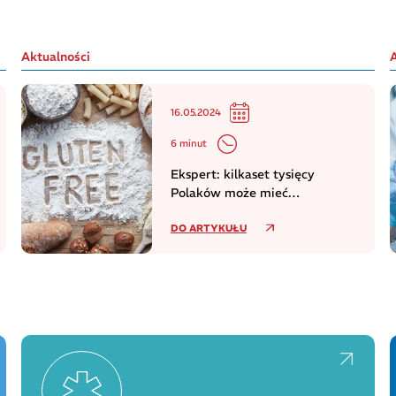
Aktualności
16.05.2024
6 minut
Ekspert: kilkaset tysięcy
Polaków może mieć
niezdiagnozowaną celiakię
DO ARTYKUŁU