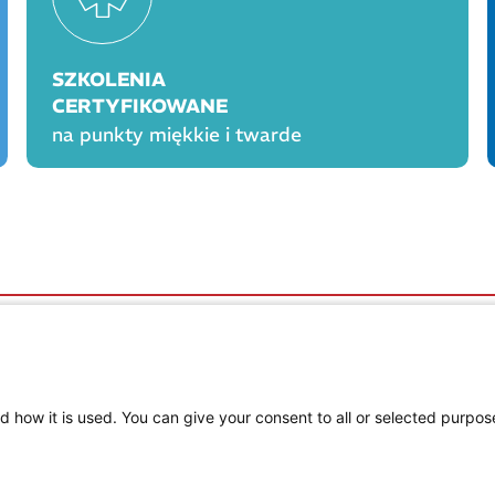
SZKOLENIA
CERTYFIKOWANE
na punkty miękkie i twarde
OGÓLNE
PROD
Polityka cookies
Polityka prywatności
Regulamin serwisu
d how it is used. You can give your consent to all or selected purpos
Regulamin konkursu Farmacja Play
ne
Regulamin konkursu Lakcid Entero
Regulamin konkursu Acard
Regulamin konkursu Biotebal