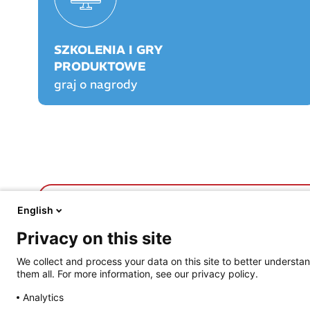
SZKOLENIA I GRY
PRODUKTOWE
graj o nagrody
FARMACJA PRAKTYCZNA
FARMACJA PLAY
English
O nas
O Farmacji Play
Privacy on this site
Aktualności
Logowanie/rejestracja
Prawo
Graj o nagrody!
We collect and process your data on this site to better understan
Opieka farmaceutyczna
Rankingi
them all. For more information, see our privacy policy.
Prowadzenie apteki
Szkolenia certyfikowa
Życie jest piękne
Praktyka Apteczna
Analytics
Archiwum e-wydań