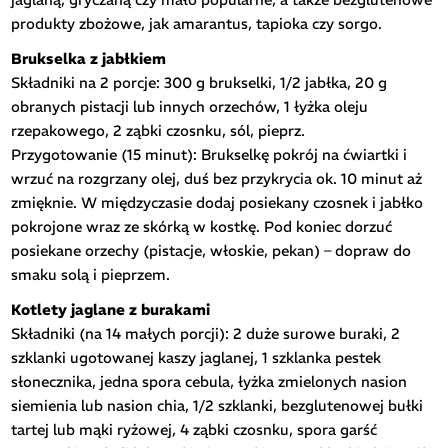
produkty zbożowe, jak amarantus, tapioka czy sorgo.
Brukselka z jabłkiem
Składniki na 2 porcje: 300 g brukselki, 1/2 jabłka, 20 g
obranych pistacji lub innych orzechów, 1 łyżka oleju
rzepakowego, 2 ząbki czosnku, sól, pieprz.
Przygotowanie (15 minut): Brukselkę pokrój na ćwiartki i
wrzuć na rozgrzany olej, duś bez przykrycia ok. 10 minut aż
zmięknie. W międzyczasie dodaj posiekany czosnek i jabłko
pokrojone wraz ze skórką w kostkę. Pod koniec dorzuć
posiekane orzechy (pistacje, włoskie, pekan) – dopraw do
smaku solą i pieprzem.
Kotlety jaglane z burakami
Składniki (na 14 małych porcji): 2 duże surowe buraki, 2
szklanki ugotowanej kaszy jaglanej, 1 szklanka pestek
słonecznika, jedna spora cebula, łyżka zmielonych nasion
siemienia lub nasion chia, 1/2 szklanki, bezglutenowej bułki
tartej lub mąki ryżowej, 4 ząbki czosnku, spora garść