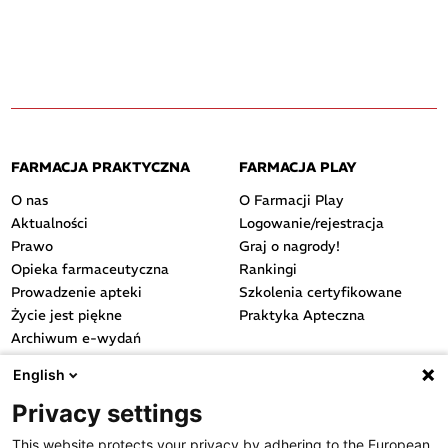
FARMACJA PRAKTYCZNA
FARMACJA PLAY
O nas
O Farmacji Play
Aktualności
Logowanie/rejestracja
Prawo
Graj o nagrody!
Opieka farmaceutyczna
Rankingi
Prowadzenie apteki
Szkolenia certyfikowane
Życie jest piękne
Praktyka Apteczna
Archiwum e-wydań
Przydatne linki
English
OGÓLNE
Privacy settings
Polityka cookies
This website protects your privacy by adhering to the European