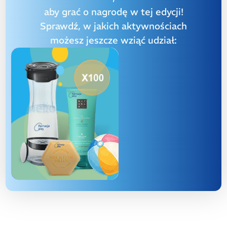
aby grać o nagrodę w tej edycji!
Sprawdź, w jakich aktywnościach
możesz jeszcze wziąć udział: