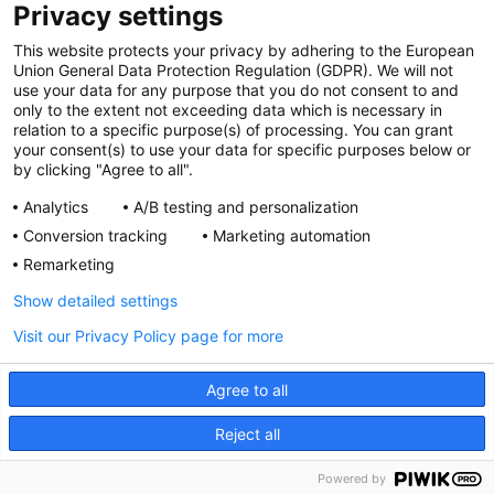
OGÓLNE
Privacy settings
Polityka cookies
This website protects your privacy by adhering to the European
Polityka prywatności
Union General Data Protection Regulation (GDPR). We will not
Regulamin serwisu
use your data for any purpose that you do not consent to and
only to the extent not exceeding data which is necessary in
Regulamin konkursu
relation to a specific purpose(s) of processing. You can grant
Farmacja Play
your consent(s) to use your data for specific purposes below or
Regulamin konkursu Lakcid
by clicking "Agree to all".
Entero
Analytics
A/B testing and personalization
Regulamin konkursu Acard
Conversion tracking
Marketing automation
Regulamin konkursu Biotebal
Remarketing
Regulamin konkursu Asmenol
Kontakt
Show detailed settings
Visit our Privacy Policy page for more
PRODUKTY POLPHARMY
SOCIAL MEDIA
Agree to all
Reject all
POPRZEDNI ARTYKUŁ
NASTĘPNY ARTYKUŁ
Powered by