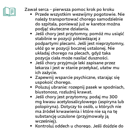
Zawał serca – pierwsza pomoc krok po kroku
Przede wszystkim wezwijmy pogotowie. Nie
należy transportować chorego samodzielnie
do szpitala, ponieważ już w karetce można
podjąć skuteczne działania.
Jeśli chory jest przytomny, pomóż mu usiąść
stabilnie w pozycji półsiedzącej z
podpartymi plecami. Jeśli jest nieprzytomny,
ułóż go w pozycji bocznej ustalonej. Nie
układaj chorego na plecach, gdyż taka
pozycja ciała może nasilać duszności.
Jeśli chory przyjmuje leki zapisane przez
lekarza i jest w stanie przełykać, ułatw mu
ich zażycie.
Zapewnij wsparcie psychiczne, starając się
uspokoić chorego.
Poluzuj ubranie: rozepnij pasek w spodniach,
biustonosz, rozluźnij krawat.
Jeśli chory jest przytomny, podaj mu 300
mg kwasu acetylosalicylowego (aspiryna lub
polopiryna). Dotyczy to osób, u których nie
ma źródeł krwawienia i które nie są na tę
substancję uczulone (przyjmowały ją
wcześniej).
Kontroluj oddech u chorego. Jeśli dojdzie do