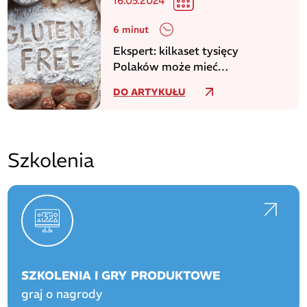
16.05.2024
6 minut
Ekspert: kilkaset tysięcy
Polaków może mieć
niezdiagnozowaną celiakię
DO ARTYKUŁU
Szkolenia
SZKOLENIA I GRY PRODUKTOWE
graj o nagrody