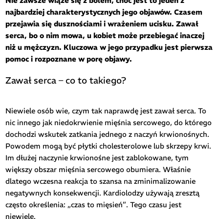
Nie zawsze wiąże się z bólem, choć jest to jeden z
najbardziej charakterystycznych jego objawów. Czasem
przejawia się dusznościami i wrażeniem ucisku. Zawał
serca, bo o nim mowa, u kobiet może przebiegać inaczej
niż u mężczyzn. Kluczowa w jego przypadku jest pierwsza
pomoc i rozpoznane w porę objawy.
Zawał serca – co to takiego?
Niewiele osób wie, czym tak naprawdę jest zawał serca. To
nic innego jak niedokrwienie mięśnia sercowego, do którego
dochodzi wskutek zatkania jednego z naczyń krwionośnych.
Powodem mogą być płytki cholesterolowe lub skrzepy krwi.
Im dłużej naczynie krwionośne jest zablokowane, tym
większy obszar mięśnia sercowego obumiera. Właśnie
dlatego wczesna reakcja to szansa na zminimalizowanie
negatywnych konsekwencji. Kardiolodzy używają zresztą
często określenia: „czas to mięsień”. Tego czasu jest
niewiele.