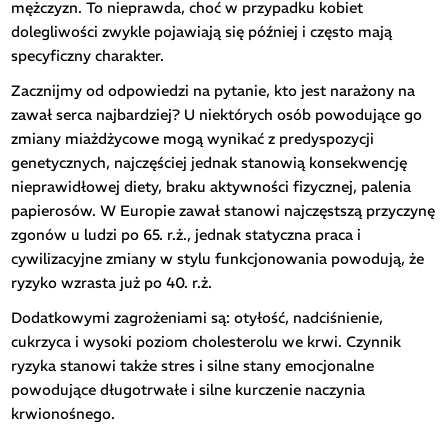
mężczyzn. To nieprawda, choć w przypadku kobiet
dolegliwości zwykle pojawiają się później i często mają
specyficzny charakter.
Zacznijmy od odpowiedzi na pytanie, kto jest narażony na
zawał serca najbardziej? U niektórych osób powodujące go
zmiany miażdżycowe mogą wynikać z predyspozycji
genetycznych, najczęściej jednak stanowią konsekwencję
nieprawidłowej diety, braku aktywności fizycznej, palenia
papierosów. W Europie zawał stanowi najczęstszą przyczynę
zgonów u ludzi po 65. r.ż., jednak statyczna praca i
cywilizacyjne zmiany w stylu funkcjonowania powodują, że
ryzyko wzrasta już po 40. r.ż.
Dodatkowymi zagrożeniami są: otyłość, nadciśnienie,
cukrzyca i wysoki poziom cholesterolu we krwi. Czynnik
ryzyka stanowi także stres i silne stany emocjonalne
powodujące długotrwałe i silne kurczenie naczynia
krwionośnego.