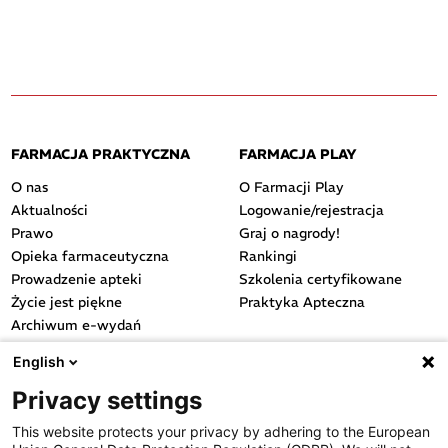
FARMACJA PRAKTYCZNA
FARMACJA PLAY
O nas
O Farmacji Play
Aktualności
Logowanie/rejestracja
Prawo
Graj o nagrody!
Opieka farmaceutyczna
Rankingi
Prowadzenie apteki
Szkolenia certyfikowane
Życie jest piękne
Praktyka Apteczna
Archiwum e-wydań
Przydatne linki
English
OGÓLNE
Privacy settings
Polityka cookies
This website protects your privacy by adhering to the European
Polityka prywatności