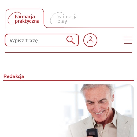
Tłumacz UA
Produkty Polpharmy
KONKURSY
Redakcja