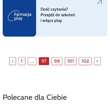
Dość czytania?
Przejdź do szkoleń
i włącz play
‹
1
...
97
98
101
102
›
Polecane dla Ciebie