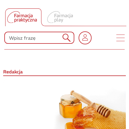
Tłumacz UA
Produkty Polpharmy
KONKURSY
Redakcja