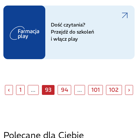
Dość czytania?
Przejdź do szkoleń
i włącz play
‹
1
...
93
94
...
101
102
›
Polecane dla Ciebie