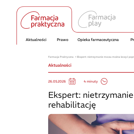
Aktualności
Prawo
Opieka farmaceutyczna
P
Farmacja Praktyczna
Ekspert: nietrzymanie moczu można leczyć poprz
Aktualności
4 minuty
26.05.2026
Ekspert: nietrzymani
rehabilitację