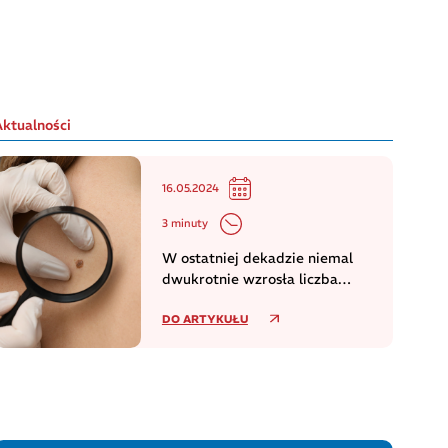
Aktualności
16.05.2024
3 minuty
W ostatniej dekadzie niemal
dwukrotnie wzrosła liczba
zachorowań na czerniaka
DO ARTYKUŁU