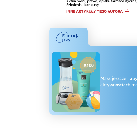
Aktualności, prawo, opieka farmaceutyczna,
Szkolenia i konkursy.
INNE ARTYKUŁY TEGO AUTORA
Masz jeszcze
, ab
aktywnościach moż