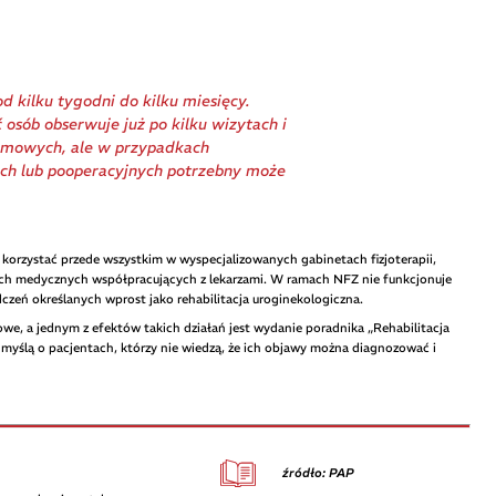
d kilku tygodni do kilku miesięcy.
 osób obserwuje już po kilku wizytach i
omowych, ale w przypadkach
ch lub pooperacyjnych potrzebny może
na korzystać przede wszystkim w wyspecjalizowanych gabinetach fizjoterapii,
ach medycznych współpracujących z lekarzami. W ramach NFZ nie funkcjonuje
zeń określanych wprost jako rehabilitacja uroginekologiczna.
we, a jednym z efektów takich działań jest wydanie poradnika „Rehabilitacja
 myślą o pacjentach, którzy nie wiedzą, że ich objawy można diagnozować i
źródło: PAP