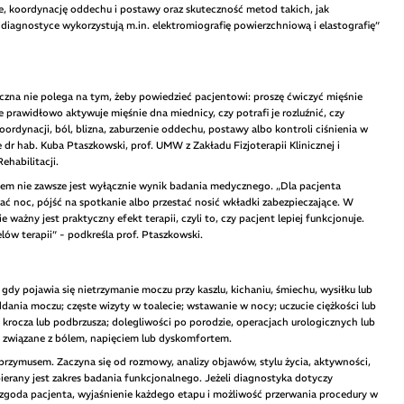
e, koordynację oddechu i postawy oraz skuteczność metod takich, jak
iagnostyce wykorzystują m.in. elektromiografię powierzchniową i elastografię”
iczna nie polega na tym, żeby powiedzieć pacjentowi: proszę ćwiczyć mięśnie
 prawidłowo aktywuje mięśnie dna miednicy, czy potrafi je rozluźnić, czy
ordynacji, ból, blizna, zaburzenie oddechu, postawy albo kontroli ciśnienia w
dr hab. Kuba Ptaszkowski, prof. UMW z Zakładu Fizjoterapii Klinicznej i
ehabilitacji.
cesem nie zawsze jest wyłącznie wynik badania medycznego. „Dla pacjenta
ać noc, pójść na spotkanie albo przestać nosić wkładki zabezpieczające. W
ważny jest praktyczny efekt terapii, czyli to, czy pacjent lepiej funkcjonuje.
lów terapii” - podkreśla prof. Ptaszkowski.
y, gdy pojawia się nietrzymanie moczu przy kaszlu, kichaniu, śmiechu, wysiłku lub
ania moczu; częste wizyty w toalecie; wstawanie w nocy; uczucie ciężkości lub
krocza lub podbrzusza; dolegliwości po porodzie, operacjach urologicznych lub
m związane z bólem, napięciem lub dyskomfortem.
 przymusem. Zaczyna się od rozmowy, analizy objawów, stylu życia, aktywności,
ierany jest zakres badania funkcjonalnego. Jeżeli diagnostyka dotyczy
zgoda pacjenta, wyjaśnienie każdego etapu i możliwość przerwania procedury w