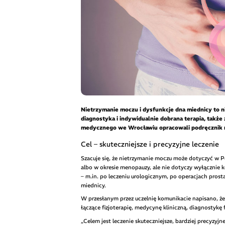
Nietrzymanie moczu i dysfunkcje dna miednicy to 
diagnostyka i indywidualnie dobrana terapia, także
medycznego we Wrocławiu opracowali podręcznik re
Cel – skuteczniejsze i precyzyjne leczenie
Szacuje się, że nietrzymanie moczu może dotyczyć w P
albo w okresie menopauzy, ale nie dotyczy wyłącznie ko
– m.in. po leczeniu urologicznym, po operacjach prost
miednicy.
W przesłanym przez uczelnię komunikacie napisano, że
łączące fizjoterapię, medycynę kliniczną, diagnostyk
„Celem jest leczenie skuteczniejsze, bardziej precyzy