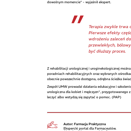
dowolnym momencie” - wyjaśnił ekspert.
Terapia zwykle trwa o
Pierwsze efekty część
wdrożeniu zaleceń d
przewlekłych, bólowy
być dłuższy proces.
Z rehabilitacji urologicznej i uroginekologicznej moż
poradniach rehabilitacyjnych oraz wybranych ośrodk
obecnie powszechnie dostępna, odrębna ścieżka świadc
Zespół UMW prowadzi działania edukacyjne i szkolenio
urologiczna dla kobiet i mężczyzn”, przygotowanego z
leczyć albo wstydzą się zapytać o pomoc. (PAP)
Autor: Farmacja Praktyczna
Ekspercki portal dla Farmaceutów.