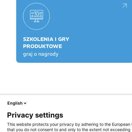
SZKOLENIA I GRY
PRODUKTOWE
graj o nagrody
English
FARMACJA PRAKTYCZNA
FARMACJA PLAY
Privacy settings
O nas
O Farmacji Play
Aktualności
Logowanie/rejestracja
This website protects your privacy by adhering to the European 
Prawo
Graj o nagrody!
that you do not consent to and only to the extent not exceeding 
Opieka farmaceutyczna
Rankingi