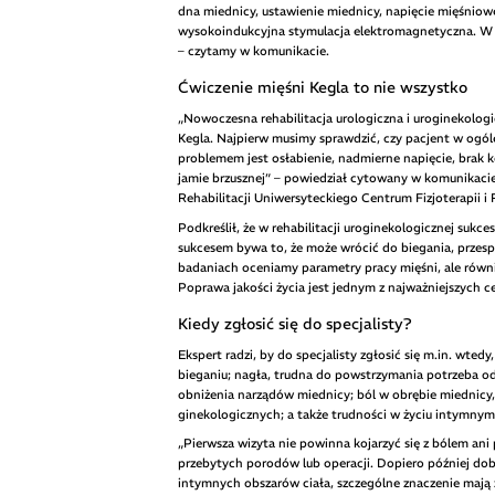
dna miednicy, ustawienie miednicy, napięcie mięśniow
wysokoindukcyjna stymulacja elektromagnetyczna. W d
– czytamy w komunikacie.
Ćwiczenie mięśni Kegla to nie wszystko
„Nowoczesna rehabilitacja urologiczna i uroginekolog
Kegla. Najpierw musimy sprawdzić, czy pacjent w ogóle
problemem jest osłabienie, nadmierne napięcie, brak ko
jamie brzusznej” – powiedział cytowany w komunikacie 
Rehabilitacji Uniwersyteckiego Centrum Fizjoterapii i R
Podkreślił, że w rehabilitacji uroginekologicznej suk
sukcesem bywa to, że może wrócić do biegania, przesp
badaniach oceniamy parametry pracy mięśni, ale równie 
Poprawa jakości życia jest jednym z najważniejszych ce
Kiedy zgłosić się do specjalisty?
Ekspert radzi, by do specjalisty zgłosić się m.in. wted
bieganiu; nagła, trudna do powstrzymania potrzeba odd
obniżenia narządów miednicy; ból w obrębie miednicy, 
ginekologicznych; a także trudności w życiu intymny
„Pierwsza wizyta nie powinna kojarzyć się z bólem ani
przebytych porodów lub operacji. Dopiero później dob
intymnych obszarów ciała, szczególne znaczenie mają 