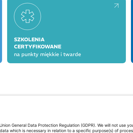
SZKOLENIA
CERTYFIKOWANE
na punkty miękkie i twarde
OGÓLNE
PROD
Polityka cookies
Polityka prywatności
Union General Data Protection Regulation (GDPR). We will not use yo
Regulamin serwisu
data which is necessary in relation to a specific purpose(s) of proce
Regulamin konkursu Farmacja Play