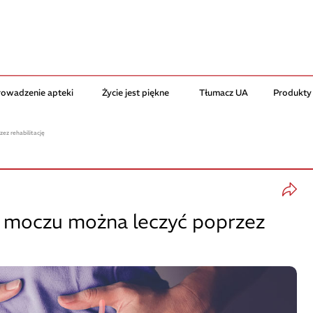
rowadzenie apteki
Życie jest piękne
Tłumacz UA
Produkty
ez rehabilitację
e moczu można leczyć poprzez