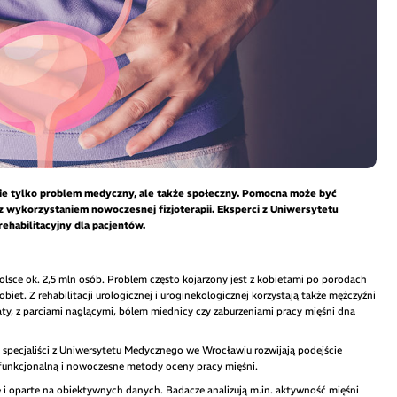
nie tylko problem medyczny, ale także społeczny. Pomocna może być
 z wykorzystaniem nowoczesnej fizjoterapii. Eksperci z Uniwersytetu
habilitacyjny dla pacjentów.
olsce ok. 2,5 mln osób. Problem często kojarzony jest z kobietami po porodach
biet. Z rehabilitacji urologicznej i uroginekologicznej korzystają także mężczyźni
aty, z parciami naglącymi, bólem miednicy czy zaburzeniami pracy mięśni dna
 specjaliści z Uniwersytetu Medycznego we Wrocławiu rozwijają podejście
ę funkcjonalną i nowoczesne metody oceny pracy mięśni.
jne i oparte na obiektywnych danych. Badacze analizują m.in. aktywność mięśni