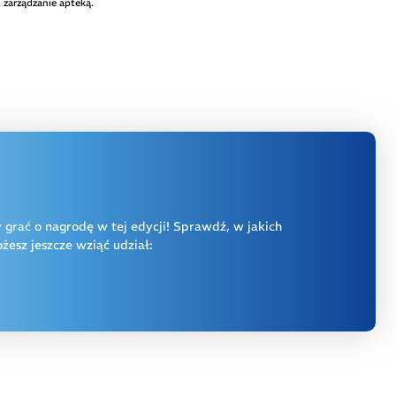
 zarządzanie apteką.
y grać o nagrodę w tej edycji! Sprawdź, w jakich
esz jeszcze wziąć udział: