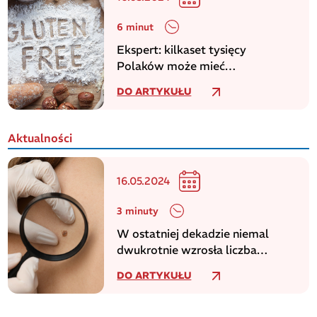
6 minut
Ekspert: kilkaset tysięcy
Polaków może mieć
niezdiagnozowaną celiakię
DO ARTYKUŁU
Aktualności
16.05.2024
3 minuty
W ostatniej dekadzie niemal
dwukrotnie wzrosła liczba
zachorowań na czerniaka
DO ARTYKUŁU