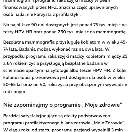
mammografii i programu raka szyjki macicy w pełni
finansowanych przez NFZ, znaczna część uprawnionych
osób nadal nie korzysta z profilaktyki.
Na najbliższe 90 dni dostępnych jest ponad 75 tys. miejsc na
testy HPV HR oraz ponad 260 tys. miejsc na mammografię.
Bezpłatna mammografia przysługuje kobietom w wieku 45-
74 lata. Badania można wykonać raz na dwa lata. W
przypadku programu raka szyjki macicy kobietom między 25
a 64 rokiem życia przysługują bezpłatne badania w
schemacie opartym na cytologii albo teście HPV HR. Z kolei
kolonoskopia przesiewowa jest dostępna dla osób w wieku
50–65 lat oraz od 40. roku życia przy obciążonym wywiadzie
rodzinnym.
Nie zapominajmy o programie „Moje zdrowie”
Bardziej satysfakcjonujące są efekty podstawowego
programu profilaktycznego bilans zdrowia „Moje Zdrowie”.
W ciągu roku od startu programu pacjenci wypełnili 3 mln