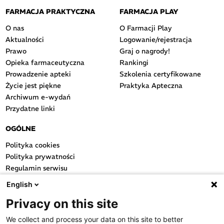
FARMACJA PRAKTYCZNA
FARMACJA PLAY
O nas
O Farmacji Play
Aktualności
Logowanie/rejestracja
Prawo
Graj o nagrody!
Opieka farmaceutyczna
Rankingi
Prowadzenie apteki
Szkolenia certyfikowane
Życie jest piękne
Praktyka Apteczna
Archiwum e-wydań
Przydatne linki
OGÓLNE
Polityka cookies
Polityka prywatności
Regulamin serwisu
Regulamin konkursu
English
Farmacja Play
Privacy on this site
Regulamin konkursu Lakcid
Entero
We collect and process your data on this site to better