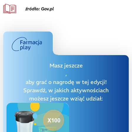
źródło: Gov.pl
Masz jeszcze
,
aby grać o nagrodę w tej edycji!
Sprawdź, w jakich aktywnościach
możesz jeszcze wziąć udział: