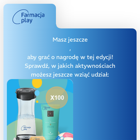
Masz jeszcze
,
aby grać o nagrodę w tej edycji!
Sprawdź, w jakich aktywnościach
możesz jeszcze wziąć udział: