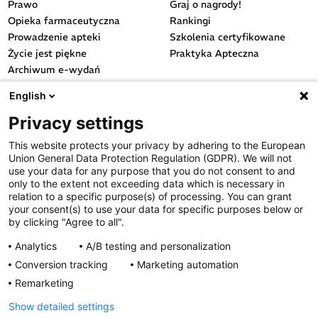
Prawo
Graj o nagrody!
Opieka farmaceutyczna
Rankingi
Prowadzenie apteki
Szkolenia certyfikowane
Życie jest piękne
Praktyka Apteczna
Archiwum e-wydań
Przydatne linki
English
OGÓLNE
Privacy settings
Polityka cookies
This website protects your privacy by adhering to the European
Polityka prywatności
Union General Data Protection Regulation (GDPR). We will not
Regulamin serwisu
use your data for any purpose that you do not consent to and
only to the extent not exceeding data which is necessary in
Regulamin konkursu
relation to a specific purpose(s) of processing. You can grant
Farmacja Play
your consent(s) to use your data for specific purposes below or
Regulamin konkursu Lakcid
by clicking "Agree to all".
Entero
Analytics
A/B testing and personalization
Regulamin konkursu Acard
Conversion tracking
Marketing automation
Regulamin konkursu Biotebal
Remarketing
Regulamin konkursu Asmenol
Kontakt
Show detailed settings