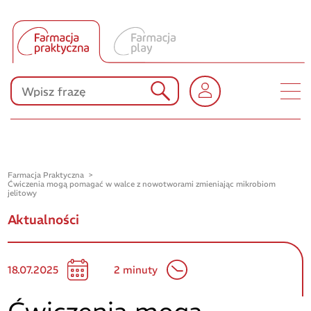
Tłumacz UA
Produkty Polpharmy
KONKURSY
Farmacja Praktyczna
Ćwiczenia mogą pomagać w walce z nowotworami zmieniając mikrobiom
jelitowy
Aktualności
18.07.2025
2 minuty