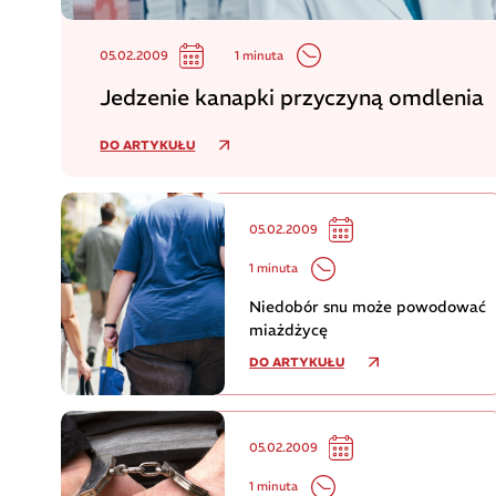
1 minuta
05.02.2009
Jedzenie kanapki przyczyną omdlenia
DO ARTYKUŁU
05.02.2009
1 minuta
Niedobór snu może powodować
miażdżycę
DO ARTYKUŁU
05.02.2009
1 minuta