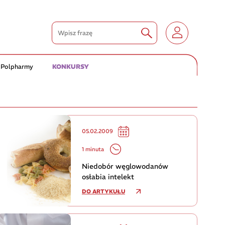
 Polpharmy
KONKURSY
05.02.2009
1 minuta
Niedobór węglowodanów
osłabia intelekt
DO ARTYKUŁU