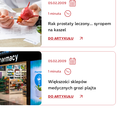
05.02.2009
1 minuta
Rak prostaty leczony... syropem
na kaszel
DO ARTYKUŁU
05.02.2009
1 minuta
Większości sklepów
medycznych grozi plajta
DO ARTYKUŁU