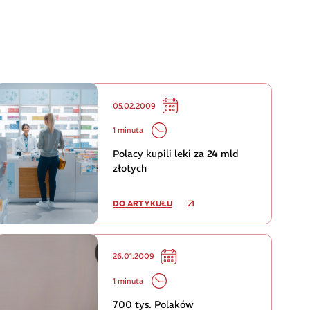
05.02.2009
1 minuta
Polacy kupili leki za 24 mld
złotych
DO ARTYKUŁU
26.01.2009
1 minuta
700 tys. Polaków