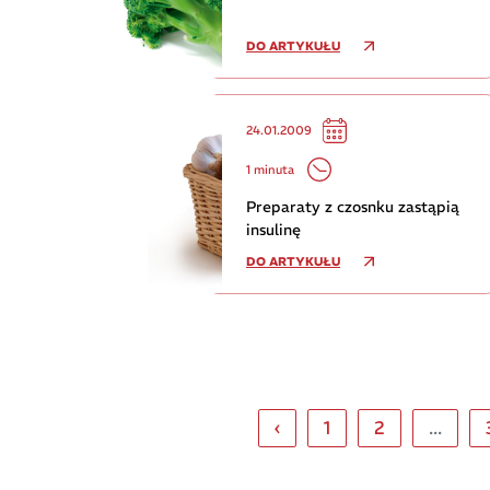
DO ARTYKUŁU
24.01.2009
1 minuta
Preparaty z czosnku zastąpią
insulinę
DO ARTYKUŁU
‹
1
2
...