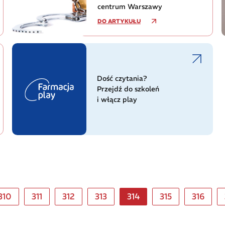
centrum Warszawy
DO ARTYKUŁU
Dość czytania?
Przejdź do szkoleń
i włącz play
310
311
312
313
314
315
316