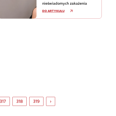
nieświadomych zakażenia
DO ARTYKUŁU
317
318
319
›