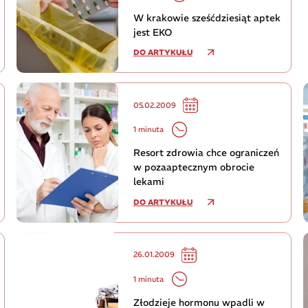
W krakowie sześćdziesiąt aptek
jest EKO
DO ARTYKUŁU
05.02.2009
1 minuta
Resort zdrowia chce ograniczeń
w pozaaptecznym obrocie
lekami
DO ARTYKUŁU
26.01.2009
1 minuta
Złodzieje hormonu wpadli w