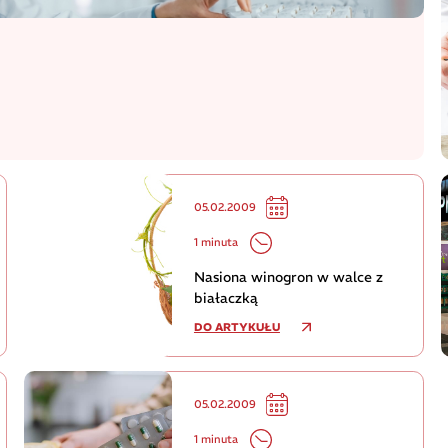
05.02.2009
1 minuta
Nasiona winogron w walce z
białaczką
DO ARTYKUŁU
05.02.2009
1 minuta