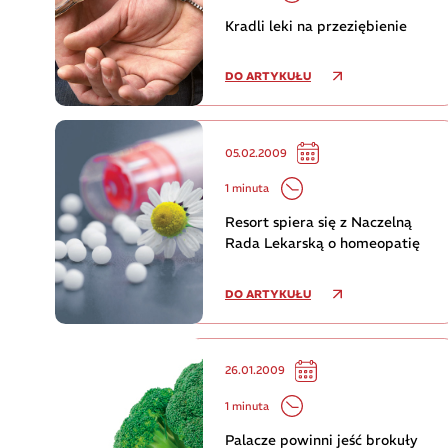
Kradli leki na przeziębienie
DO ARTYKUŁU
05.02.2009
1 minuta
Resort spiera się z Naczelną
Rada Lekarską o homeopatię
DO ARTYKUŁU
26.01.2009
1 minuta
Palacze powinni jeść brokuły