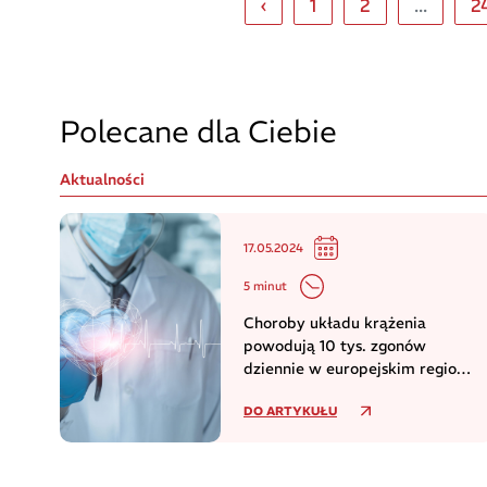
‹
1
2
...
2
Polecane dla Ciebie
Aktualności
17.05.2024
5 minut
Choroby układu krążenia
powodują 10 tys. zgonów
dziennie w europejskim regionie
WHO
DO ARTYKUŁU