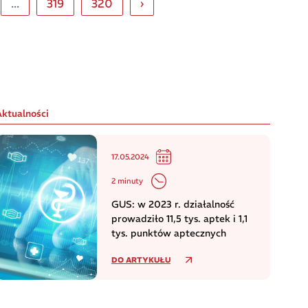
...
319
320
›
Aktualności
17.05.2024
2 minuty
GUS: w 2023 r. działalność
prowadziło 11,5 tys. aptek i 1,1
tys. punktów aptecznych
DO ARTYKUŁU