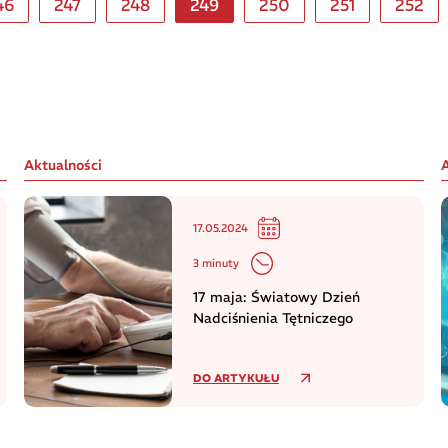
46
247
248
249
250
251
252
Aktualności
17.05.2024
3 minuty
17 maja: Światowy Dzień
Nadciśnienia Tętniczego
DO ARTYKUŁU