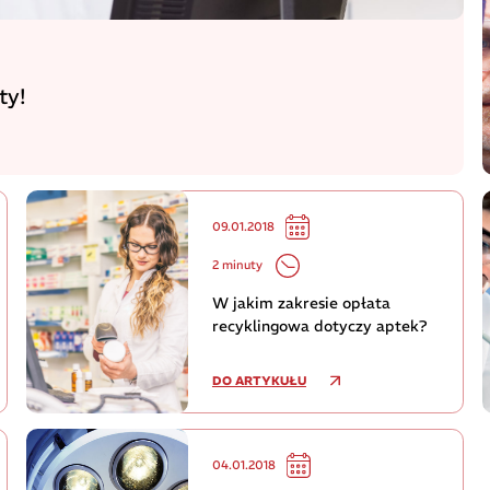
ty!
09.01.2018
2 minuty
W jakim zakresie opłata
recyklingowa dotyczy aptek?
DO ARTYKUŁU
04.01.2018