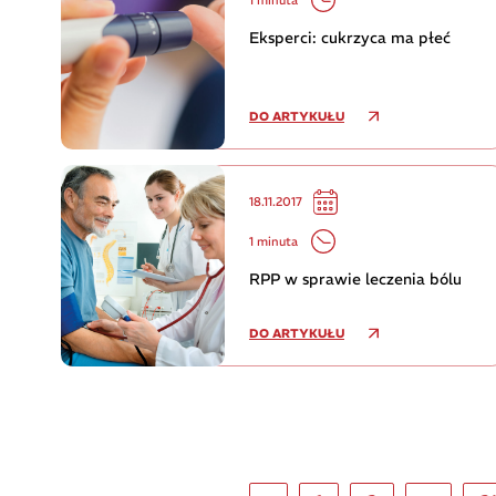
Eksperci: cukrzyca ma płeć
DO ARTYKUŁU
18.11.2017
1 minuta
RPP w sprawie leczenia bólu
DO ARTYKUŁU