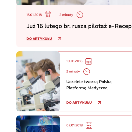
2 minuty
15.01.2018
Już 16 lutego br. rusza pilotaż e-Recep
DO ARTYKUŁU
10.01.2018
2 minuty
Uczelnie tworzą Polską
Platformę Medyczną
DO ARTYKUŁU
07.01.2018