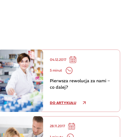
04.12.2017
5 minut
Pierwsza rewolucja za nami –
co dalej?
DO ARTYKUŁU
28.11.2017
1 minuta