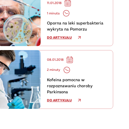
11.01.2018
1 minuta
Oporna na leki superbakteria
wykryta na Pomorzu
DO ARTYKUŁU
08.01.2018
2 minuty
Kofeina pomocna w
rozpoznawaniu choroby
Parkinsona
DO ARTYKUŁU