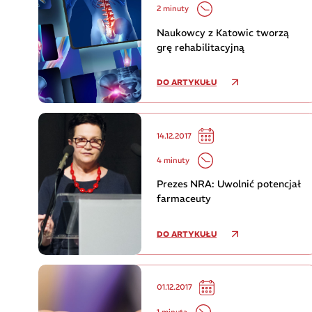
2 minuty
Naukowcy z Katowic tworzą
grę rehabilitacyjną
DO ARTYKUŁU
14.12.2017
4 minuty
Prezes NRA: Uwolnić potencjał
farmaceuty
DO ARTYKUŁU
01.12.2017
1 minuta