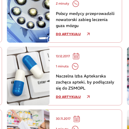
2 minuty
Polscy medycy przeprowadzili
nowatorski zabieg leczenia
guza mózgu
DO ARTYKUŁU
13.12.2017
1 minuta
Naczelna Izba Aptekarska
zachęca apteki, by podłączały
się do ZSMOPL
DO ARTYKUŁU
30.11.2017
1 minuta