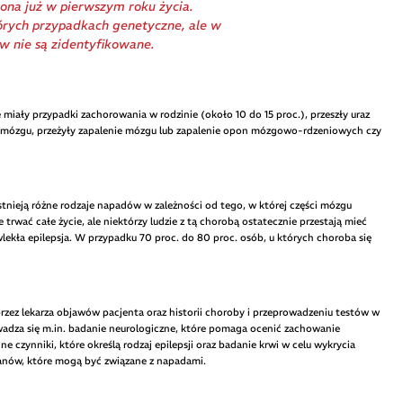
ona już w pierwszym roku życia.
órych przypadkach genetyczne, ale w
w nie są zidentyfikowane.
 miały przypadki zachorowania w rodzinie (około 10 do 15 proc.), przeszły uraz
 mózgu, przeżyły zapalenie mózgu lub zapalenie opon mózgowo-rdzeniowych czy
istnieją różne rodzaje napadów w zależności od tego, w której części mózgu
rwać całe życie, ale niektórzy ludzie z tą chorobą ostatecznie przestają mieć
wlekła epilepsja. W przypadku 70 proc. do 80 proc. osób, u których choroba się
rzez lekarza objawów pacjenta oraz historii choroby i przeprowadzeniu testów w
wadza się m.in. badanie neurologiczne, które pomaga ocenić zachowanie
e czynniki, które określą rodzaj epilepsji oraz badanie krwi w celu wykrycia
tanów, które mogą być związane z napadami.