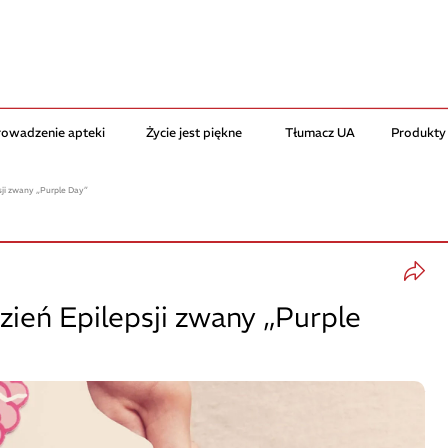
rowadzenie apteki
Życie jest piękne
Tłumacz UA
Produkty
sji zwany „Purple Day”
ień Epilepsji zwany „Purple