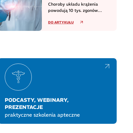
Choroby układu krążenia
powodują 10 tys. zgonów
dziennie w europejskim regionie
DO ARTYKUŁU
WHO
PODCASTY, WEBINARY,
PREZENTACJE
praktyczne szkolenia apteczne