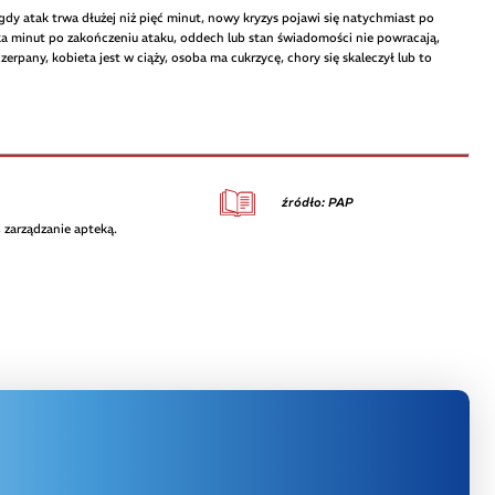
y atak trwa dłużej niż pięć minut, nowy kryzys pojawi się natychmiast po
lka minut po zakończeniu ataku, oddech lub stan świadomości nie powracają,
zerpany, kobieta jest w ciąży, osoba ma cukrzycę, chory się skaleczył lub to
źródło: PAP
 zarządzanie apteką.