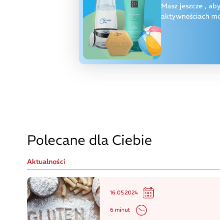
Masz jeszcze
, ab
aktywnościach moż
Polecane dla Ciebie
Aktualności
16.05.2024
6 minut