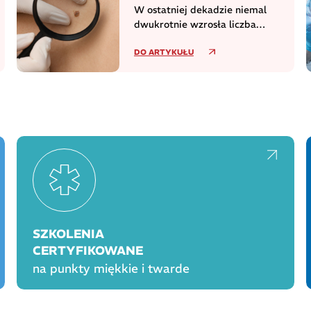
W ostatniej dekadzie niemal
dwukrotnie wzrosła liczba
zachorowań na czerniaka
DO ARTYKUŁU
SZKOLENIA
CERTYFIKOWANE
na punkty miękkie i twarde