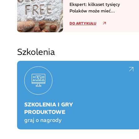
Ekspert: kilkaset tysięcy
Polaków może mieć
niezdiagnozowaną celiakię
DO ARTYKUŁU
Szkolenia
SZKOLENIA I GRY
PRODUKTOWE
graj o nagrody