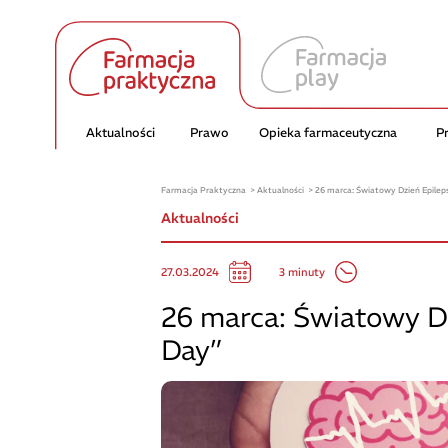
Aktualności
Prawo
Opieka farmaceutyczna
P
Farmacja Praktyczna
Aktualności
26 marca: Światowy Dzień Epilep
Aktualności
3 minuty
27.03.2024
26 marca: Światowy Dz
Day”