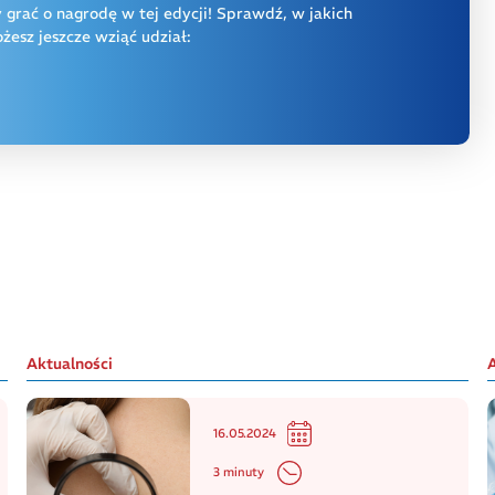
y grać o nagrodę w tej edycji! Sprawdź, w jakich
esz jeszcze wziąć udział:
Aktualności
16.05.2024
3 minuty