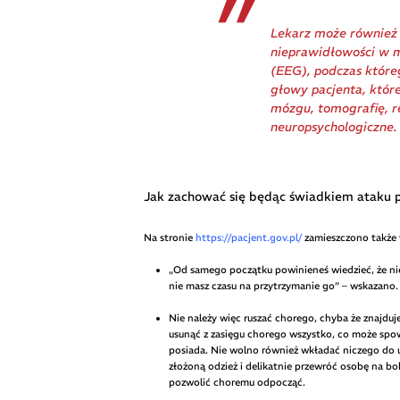
Lekarz może również
nieprawidłowości w m
(EEG), podczas które
głowy pacjenta, któr
mózgu, tomografię, r
neuropsychologiczne.
Jak zachować się będąc świadkiem ataku
Na stronie
https://pacjent.gov.pl/
zamieszczono także 
„Od samego początku powinieneś wiedzieć, że nie
nie masz czasu na przytrzymanie go” – wskazano.
Nie należy więc ruszać chorego, chyba że znajdu
usunąć z zasięgu chorego wszystko, co może spow
posiada. Nie wolno również wkładać niczego do 
złożoną odzież i delikatnie przewróć osobę na bo
pozwolić choremu odpocząć.