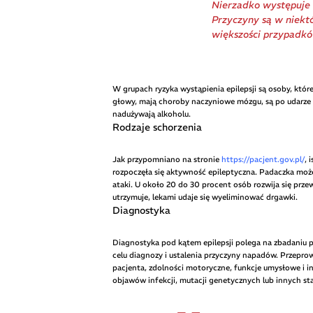
Nierzadko występuje 
Przyczyny są w niekt
większości przypadkó
W grupach ryzyka wystąpienia epilepsji są osoby, które
głowy, mają choroby naczyniowe mózgu, są po udarze
nadużywają alkoholu.
Rodzaje schorzenia
Jak przypomniano na stronie
https://pacjent.gov.pl/
, 
rozpoczęła się aktywność epileptyczna. Padaczka może t
ataki. U około 20 do 30 procent osób rozwija się prze
utrzymuje, lekami udaje się wyeliminować drgawki.
Diagnostyka
Diagnostyka pod kątem epilepsji polega na zbadaniu p
celu diagnozy i ustalenia przyczyny napadów. Przepro
pacjenta, zdolności motoryczne, funkcje umysłowe i inn
objawów infekcji, mutacji genetycznych lub innych s