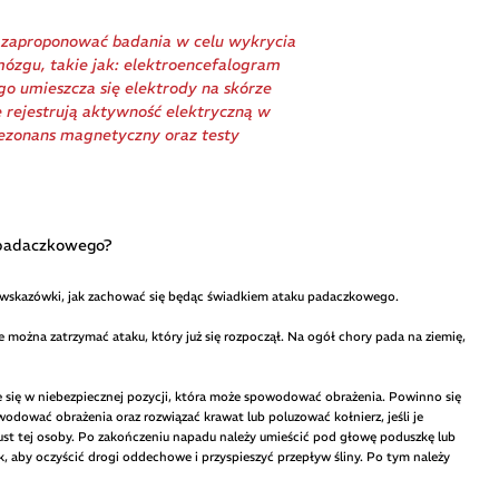
 zaproponować badania w celu wykrycia
ózgu, takie jak: elektroencefalogram
go umieszcza się elektrody na skórze
e rejestrują aktywność elektryczną w
ezonans magnetyczny oraz testy
 padaczkowego?
wskazówki, jak zachować się będąc świadkiem ataku padaczkowego.
 można zatrzymać ataku, który już się rozpoczął. Na ogół chory pada na ziemię,
je się w niebezpiecznej pozycji, która może spowodować obrażenia. Powinno się
odować obrażenia oraz rozwiązać krawat lub poluzować kołnierz, jeśli je
ust tej osoby. Po zakończeniu napadu należy umieścić pod głowę poduszkę lub
k, aby oczyścić drogi oddechowe i przyspieszyć przepływ śliny. Po tym należy