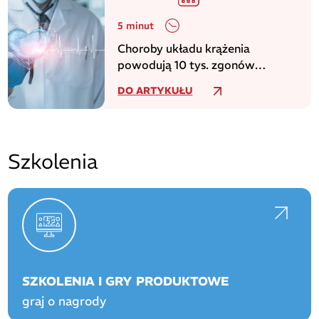
5 minut
Choroby układu krążenia
powodują 10 tys. zgonów
dziennie w europejskim regionie
DO ARTYKUŁU
WHO
Szkolenia
SZKOLENIA I GRY PRODUKTOWE
graj o nagrody