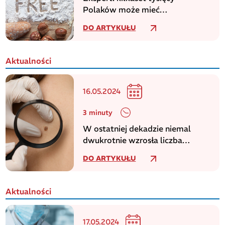
Polaków może mieć
niezdiagnozowaną celiakię
DO ARTYKUŁU
Aktualności
16.05.2024
3 minuty
W ostatniej dekadzie niemal
dwukrotnie wzrosła liczba
zachorowań na czerniaka
DO ARTYKUŁU
Aktualności
17.05.2024