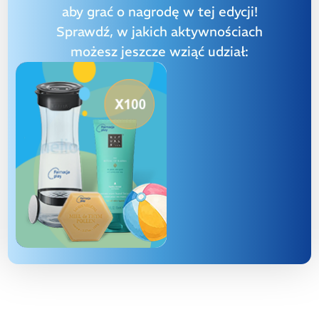
aby grać o nagrodę w tej edycji!
Sprawdź, w jakich aktywnościach
możesz jeszcze wziąć udział: