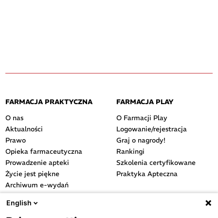
FARMACJA PRAKTYCZNA
FARMACJA PLAY
O nas
O Farmacji Play
Aktualności
Logowanie/rejestracja
Prawo
Graj o nagrody!
Opieka farmaceutyczna
Rankingi
Prowadzenie apteki
Szkolenia certyfikowane
Życie jest piękne
Praktyka Apteczna
Archiwum e-wydań
Przydatne linki
English
OGÓLNE