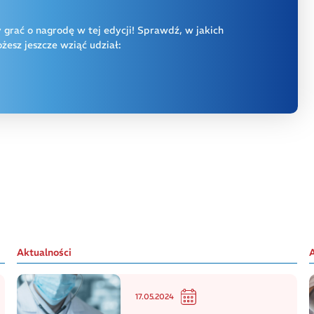
y grać o nagrodę w tej edycji! Sprawdź, w jakich
esz jeszcze wziąć udział:
Aktualności
17.05.2024