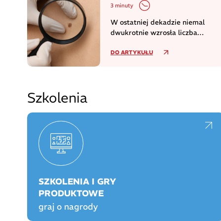
3 minuty
W ostatniej dekadzie niemal
dwukrotnie wzrosła liczba
zachorowań na czerniaka
DO ARTYKUŁU
Szkolenia
SZKOLENIA I GRY
PRODUKTOWE
graj o nagrody