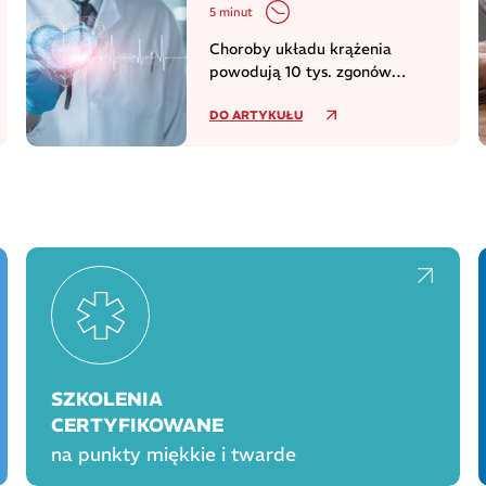
5 minut
Choroby układu krążenia
powodują 10 tys. zgonów
dziennie w europejskim regionie
DO ARTYKUŁU
WHO
SZKOLENIA
CERTYFIKOWANE
na punkty miękkie i twarde