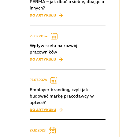
PERMA – jak dbać o siebie, dbając o
innych?
DO ARTYKUŁU
29.07.2024
Wpływ szefa na rozwój
pracowników
DO ARTYKUŁU
27.07.2024
Employer branding, czyli jak
budować markę pracodawcy w
aptece?
DO ARTYKUŁU
27.12.2023