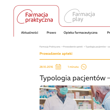
Aktualności
Prawo
Opieka farmaceutyczna
P
Farmacja Praktyczna
Prowadzenie apteki
Typologia pacjentów – cz.
Prowadzenie apteki
1 minuta
28.10.2016
Typologia pacjentów –