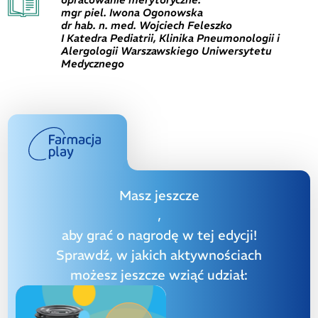
mgr piel. Iwona Ogonowska
dr hab. n. med. Wojciech Feleszko
I Katedra Pediatrii, Klinika Pneumonologii i
Alergologii Warszawskiego Uniwersytetu
Medycznego
Masz jeszcze
,
aby grać o nagrodę w tej edycji!
Sprawdź, w jakich aktywnościach
możesz jeszcze wziąć udział: