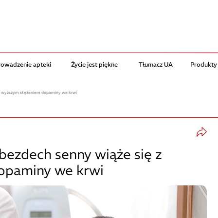
rowadzenie apteki
Życie jest piękne
Tłumacz UA
Produkty
 z wyższym stężeniem dopaminy we krwi
bezdech senny wiąże się z
opaminy we krwi