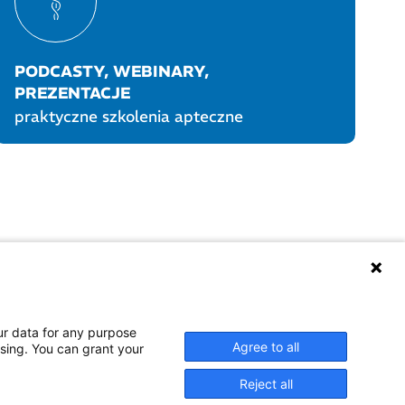
PODCASTY, WEBINARY,
PREZENTACJE
praktyczne szkolenia apteczne
UKTY POLPHARMY
SOCIAL MEDIA
ur data for any purpose
Agree to all
ssing. You can grant your
Reject all