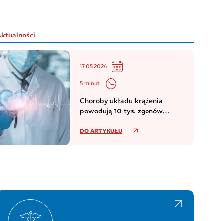
Aktualności
17.05.2024
5 minut
Choroby układu krążenia
powodują 10 tys. zgonów
dziennie w europejskim regionie
DO ARTYKUŁU
WHO