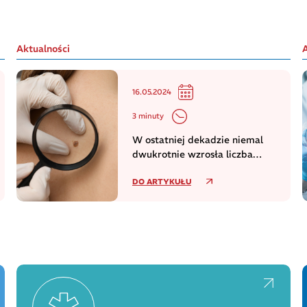
Aktualności
16.05.2024
3 minuty
W ostatniej dekadzie niemal
dwukrotnie wzrosła liczba
zachorowań na czerniaka
DO ARTYKUŁU