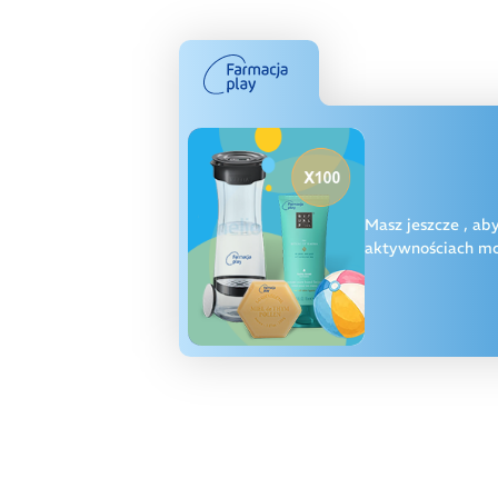
Masz jeszcze
, ab
aktywnościach moż