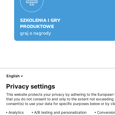
SZKOLENIA I GRY
PRODUKTOWE
graj o nagrody
English
FARMACJA PRAKTYCZNA
FARMACJA PLAY
Privacy settings
O nas
O Farmacji Play
Aktualności
Logowanie/rejestracja
This website protects your privacy by adhering to the European 
Prawo
Graj o nagrody!
that you do not consent to and only to the extent not exceeding 
Opieka farmaceutyczna
Rankingi
consent(s) to use your data for specific purposes below or by clic
Prowadzenie apteki
Szkolenia certyfikowa
Życie jest piękne
Praktyka Apteczna
Analytics
A/B testing and personalization
Conversion
Archiwum e-wydań