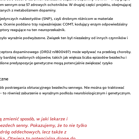
m sennym oraz 57 zdrowych ochotników. W drugiej części projektu, obejmującej
iązanych z metabolizmem dopaminy.
jedynczych nukleotydów (SNP), czyli drobnym różnicom w materiale
. Ocenie poddano trzy najważniejsze: COMT, kodujący enzym odpowiedzialny
ptory reagujące na ten neuroprzekaźnik.
było wyraźnie podwyższone. Związek ten był niezależny od innych czynników i
 receptora dopaminowego (DRD2 rs1800497) może wpływać na przebieg choroby.
y bardziej nasilonych objawów, takich jak większa liczba epizodów bezdechu i
eślone predyspozycje genetyczne mogą potencjalnie zwiększać ryzyko
czne
sób postrzegania obturacyjnego bezdechu sennego. Nie można go traktować
– to również zaburzenie o wyraźnym podłożu neurobiologicznym i genetycznym.
zmienić sposób, w jaki lekarze i
ezdech senny. Pokazujemy, że to nie tylko
 dróg oddechowych, lecz także z
ką. Otwiera to potencjalną drogę do