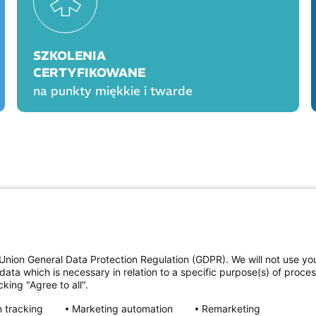
SZKOLENIA
CERTYFIKOWANE
na punkty miękkie i twarde
OGÓLNE
PROD
Polityka cookies
Polityka prywatności
Union General Data Protection Regulation (GDPR). We will not use yo
Regulamin serwisu
data which is necessary in relation to a specific purpose(s) of proce
Regulamin konkursu Farmacja Play
king "Agree to all".
ne
Regulamin konkursu Lakcid Entero
Regulamin konkursu Acard
 tracking
Marketing automation
Remarketing
Regulamin konkursu Biotebal