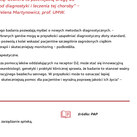
 diagnostyki i leczenia tej choroby” –
Helena Martynowicz, prof. UMW.
ego badania pozwalają myśleć o nowych metodach diagnostycznych. –
ybranych genów mogą w przyszłości uzupełniać diagnostyczny złoty standard,
 pozwolą z kolei wskazać pacjentów szczególnie zagrożonych ciężkim
apii i skuteczniejszy monitoring – podkreśliła.
rapeutyczne.
za pomocą leków oddziałujących na receptor D2, może stać się innowacyjną
urobiologii, genetyki i praktyki klinicznej sprawia, że badanie to stanowi ważny
racyjnego bezdechu sennego. W przyszłości może to oznaczać lepiej
– skuteczniejszą pomoc dla pacjentów i wyraźną poprawę jakości ich życia” –
źródło: PAP
 zarządzanie apteką.