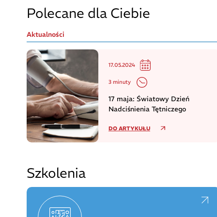
Polecane dla Ciebie
Aktualności
17.05.2024
3 minuty
17 maja: Światowy Dzień
Nadciśnienia Tętniczego
DO ARTYKUŁU
Szkolenia