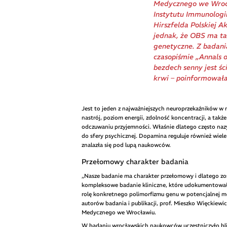
Medycznego we Wrocł
Instytutu Immunologii
Hirszfelda Polskiej 
jednak, że OBS ma ta
genetyczne. Z badan
czasopiśmie „Annals 
bezdech senny jest ś
krwi – poinformował
Jest to jeden z najważniejszych neuroprzekaźników w
nastrój, poziom energii, zdolność koncentracji, a tak
odczuwaniu przyjemności. Właśnie dlatego często nazyw
do sfery psychicznej. Dopamina reguluje również wiele 
znalazła się pod lupą naukowców.
Przełomowy charakter badania
„Nasze badanie ma charakter przełomowy i dlatego zost
kompleksowe badanie kliniczne, które udokumentowa
rolę konkretnego polimorfizmu genu w potencjalnej m
autorów badania i publikacji, prof. Mieszko Więckiewi
Medycznego we Wrocławiu.
W badaniu wrocławskich naukowców uczestniczyło blis