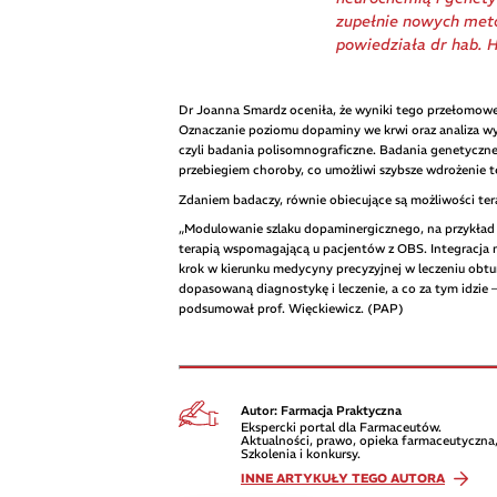
zupełnie nowych metod
powiedziała dr hab. 
Dr Joanna Smardz oceniła, że wyniki tego przełomow
Oznaczanie poziomu dopaminy we krwi oraz analiza w
czyli badania polisomnograficzne. Badania genetyczne
przebiegiem choroby, co umożliwi szybsze wdrożenie ter
Zdaniem badaczy, równie obiecujące są możliwości te
„Modulowanie szlaku dopaminergicznego, na przykład 
terapią wspomagającą u pacjentów z OBS. Integracja ne
krok w kierunku medycyny precyzyjnej w leczeniu obtu
dopasowaną diagnostykę i leczenie, a co za tym idzie 
podsumował prof. Więckiewicz. (PAP)
Autor: Farmacja Praktyczna
Ekspercki portal dla Farmaceutów.
Aktualności, prawo, opieka farmaceutyczna,
Szkolenia i konkursy.
INNE ARTYKUŁY TEGO AUTORA