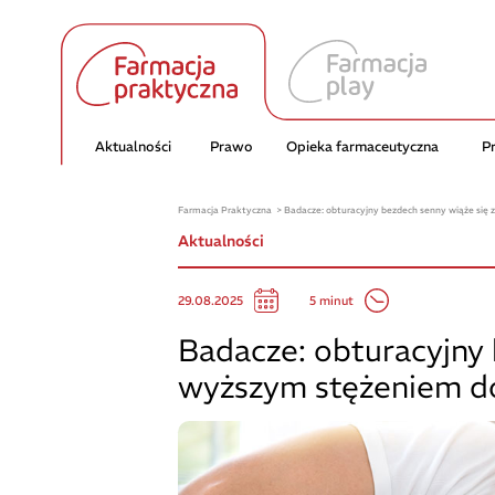
Aktualności
Prawo
Opieka farmaceutyczna
P
Farmacja Praktyczna
Badacze: obturacyjny bezdech senny wiąże się
Aktualności
5 minut
29.08.2025
Badacze: obturacyjny 
wyższym stężeniem d