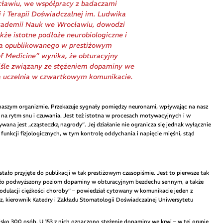
awiu, we współpracy z badaczami
 i Terapii Doświadczalnej im. Ludwika
Akademii Nauk we Wrocławiu, dowodzi
kże istotne podłoże neurobiologiczne i
ia opublikowanego w prestiżowym
of Medicine” wynika, że obturacyjny
ciśle związany ze stężeniem dopaminy we
a uczelnia w czwartkowym komunikacie.
 naszym organizmie. Przekazuje sygnały pomiędzy neuronami, wpływając na nasz
że na rytm snu i czuwania. Jest też istotna w procesach motywacyjnych i w
ana jest „cząsteczką nagrody”. Jej działanie nie ogranicza się jednak wyłącznie
funkcji fizjologicznych, w tym kontrolę oddychania i napięcie mięśni, stąd
ało przyjęte do publikacji w tak prestiżowym czasopiśmie. Jest to pierwsze tak
ło podwyższony poziom dopaminy w obturacyjnym bezdechu sennym, a także
odulacji ciężkości choroby” – powiedział cytowany w komunikacie jeden z
cz, kierownik Katedry i Zakładu Stomatologii Doświadczalnej Uniwersytetu
ko 300 osób. U 153 z nich oznaczono stężenie dopaminy we krwi – w tej grupie