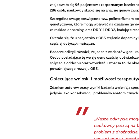
znajdowało się 96 pacjentów z rozpoznanym bezdeche
286 osób, naukowcy skupili się na analizie genów zw
Szczególną uwagę poświęcono tzw. polimorfizmom po
genetycznym, które mogą wpływać na działanie genów
za rozkład dopaminy, oraz DRD1 i DRD2, kodujące rece
Okazało się, że u pacjentów z OBS stężenie dopaminy 
częściej dotyczył mężczyzn.
Badacze odkryli również, że jeden z wariantów genu
Osoby posiadające tę wersję genu częściej doświadczał
spłycenia oddechu oraz wzbudzeń. Oznacza to, że okr
poważniejszego rozwoju OBS.
Obiecujące wnioski i możliwości terapeuty
Zdaniem autorów pracy wyniki badania zmieniają spo
jedynie jako konsekwencji problemów anatomicznych 
„Nasze odkrycia mogą 
naukowcy patrzą na b
problem z drożnością
neurochemią i genety