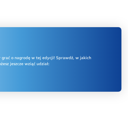
y grać o nagrodę w tej edycji! Sprawdź, w jakich
esz jeszcze wziąć udział: