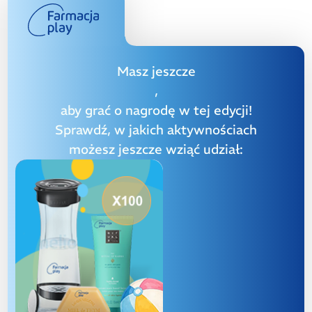
Masz jeszcze
,
aby grać o nagrodę w tej edycji!
Sprawdź, w jakich aktywnościach
możesz jeszcze wziąć udział: