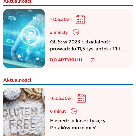
Aktualności
17.05.2024
2 minuty
GUS: w 2023 r. działalność
prowadziło 11,5 tys. aptek i 1,1 tys.
punktów aptecznych
DO ARTYKUŁU
Aktualności
16.05.2024
6 minut
Ekspert: kilkaset tysięcy
Polaków może mieć
niezdiagnozowaną celiakię