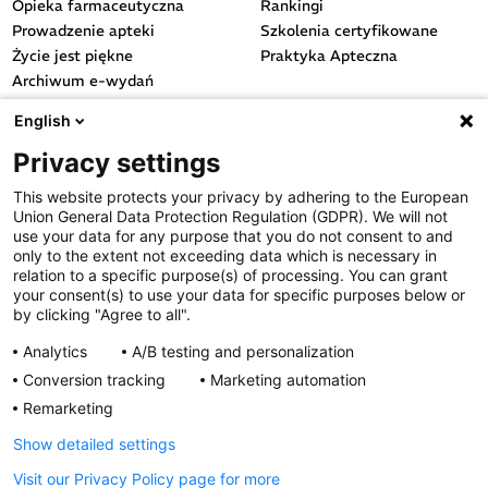
Opieka farmaceutyczna
Rankingi
Prowadzenie apteki
Szkolenia certyfikowane
Życie jest piękne
Praktyka Apteczna
Archiwum e-wydań
Przydatne linki
English
OGÓLNE
Privacy settings
Polityka cookies
This website protects your privacy by adhering to the European
Polityka prywatności
Union General Data Protection Regulation (GDPR). We will not
Regulamin serwisu
use your data for any purpose that you do not consent to and
only to the extent not exceeding data which is necessary in
Regulamin konkursu
relation to a specific purpose(s) of processing. You can grant
Farmacja Play
your consent(s) to use your data for specific purposes below or
Regulamin konkursu Lakcid
by clicking "Agree to all".
Entero
Analytics
A/B testing and personalization
Regulamin konkursu Acard
Conversion tracking
Marketing automation
Regulamin konkursu Biotebal
Remarketing
Regulamin konkursu Asmenol
Kontakt
Show detailed settings
Visit our Privacy Policy page for more
PRODUKTY POLPHARMY