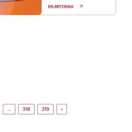
DO ARTYKUŁU
...
318
319
›