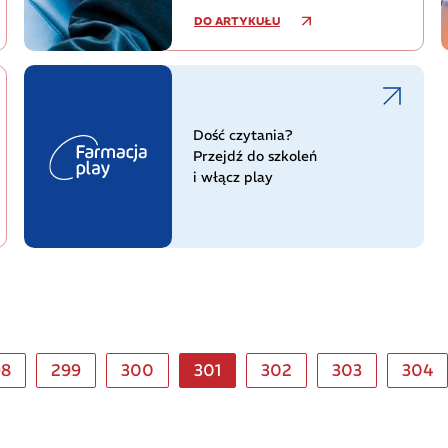
DO ARTYKUŁU
Dość czytania?
Przejdź do szkoleń
i włącz play
98
299
300
301
302
303
304