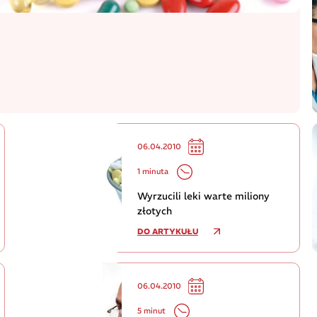
06.04.2010
1 minuta
Wyrzucili leki warte miliony
złotych
DO ARTYKUŁU
06.04.2010
5 minut