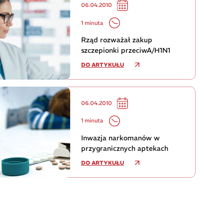
06.04.2010
1 minuta
Rząd rozważał zakup
szczepionki przeciwA/H1N1
DO ARTYKUŁU
06.04.2010
1 minuta
Inwazja narkomanów w
przygranicznych aptekach
DO ARTYKUŁU