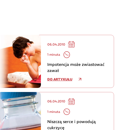
06.04.2010
1 minuta
Impotencja może zwiastować
zawał
DO ARTYKUŁU
06.04.2010
1 minuta
Niszczą serce i powodują
cukrzycę