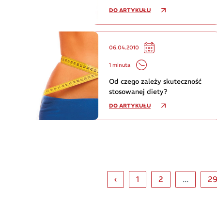
DO ARTYKUŁU
06.04.2010
1 minuta
Od czego zależy skuteczność
stosowanej diety?
DO ARTYKUŁU
‹
1
2
...
2