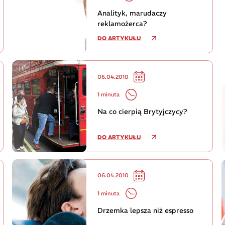
Analityk, marudaczy
reklamożerca?
DO ARTYKUŁU
06.04.2010
1 minuta
Na co cierpią Brytyjczycy?
DO ARTYKUŁU
06.04.2010
1 minuta
Drzemka lepsza niż espresso