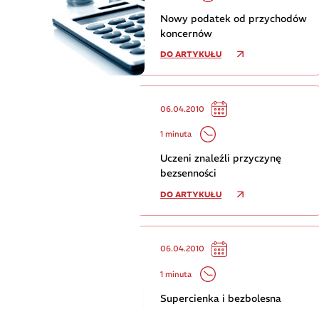
Nowy podatek od przychodów
koncernów
DO ARTYKUŁU
06.04.2010
1 minuta
Uczeni znaleźli przyczynę
bezsenności
DO ARTYKUŁU
06.04.2010
1 minuta
Supercienka i bezbolesna