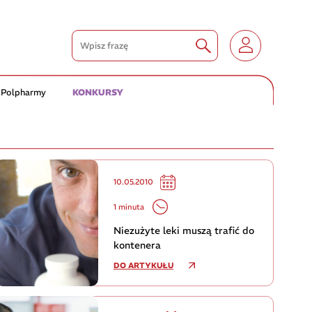
 Polpharmy
KONKURSY
10.05.2010
1 minuta
Niezużyte leki muszą trafić do
kontenera
DO ARTYKUŁU