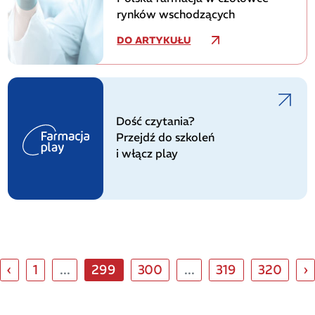
rynków wschodzących
DO ARTYKUŁU
Dość czytania?
Przejdź do szkoleń
i włącz play
‹
1
...
299
300
...
319
320
›