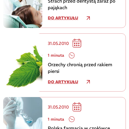
Strach przed dentystą zaraz po
pająkach
DO ARTYKUŁU
31.05.2010
1 minuta
Orzechy chronią przed rakiem
piersi
DO ARTYKUŁU
31.05.2010
1 minuta
Polska farmacja w czołówce