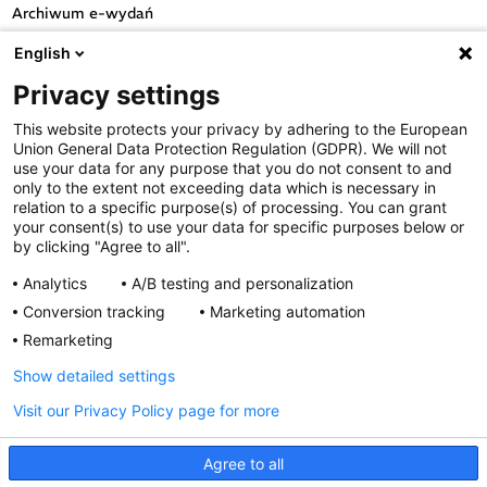
Archiwum e-wydań
Przydatne linki
English
OGÓLNE
Privacy settings
Polityka cookies
This website protects your privacy by adhering to the European
Polityka prywatności
Union General Data Protection Regulation (GDPR). We will not
Regulamin serwisu
use your data for any purpose that you do not consent to and
only to the extent not exceeding data which is necessary in
Regulamin konkursu
relation to a specific purpose(s) of processing. You can grant
Farmacja Play
your consent(s) to use your data for specific purposes below or
Regulamin konkursu Lakcid
by clicking "Agree to all".
Entero
Analytics
A/B testing and personalization
Regulamin konkursu Acard
Conversion tracking
Marketing automation
Regulamin konkursu Biotebal
Remarketing
Regulamin konkursu Asmenol
Kontakt
Show detailed settings
Visit our Privacy Policy page for more
PRODUKTY POLPHARMY
SOCIAL MEDIA
Agree to all