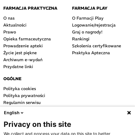
FARMACJA PRAKTYCZNA
FARMACJA PLAY
O nas
O Farmacji Play
Aktualności
Logowanie/rejestracja
Prawo
Graj o nagrody!
Opieka farmaceutyczna
Rankingi
Prowadzenie apteki
Szkolenia certyfikowane
Życie jest piękne
Praktyka Apteczna
Archiwum e-wydań
Przydatne linki
OGÓLNE
Polityka cookies
Polityka prywatności
Regulamin serwisu
Regulamin konkursu
English
Farmacja Play
Privacy on this site
Regulamin konkursu Lakcid
Entero
We collect and process your data on this site to better