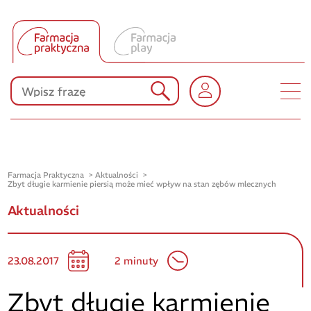
Tłumacz UA
Produkty Polpharmy
KONKURSY
Farmacja Praktyczna
Aktualności
Zbyt długie karmienie piersią może mieć wpływ na stan zębów mlecznych
Aktualności
23.08.2017
2 minuty
Zbyt długie karmienie