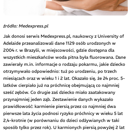
źródło: Medexpress.pl
Jak donosi serwis Medexpress.pl, naukowcy z University of
Adelaide przeanalizowali dane 1129 osób urodzonych w
2004 r. w Brazylii, w miejscowości, gdzie dostępna dla
wszystkich mieszkańców woda pitna była fluorowana. Dane
zawierały m.in. informacje o rodzaju pokarmu, jakie dziecko
otrzymywało odpowiednio: tuż po urodzeniu, po trzech
miesiącach oraz w wieku 1 i 2 lat. Okazało się, że 24 proc. 5-
latków cierpiało już na próchnicę obejmującą co najmniej
sześć zębów. Co drugie zaś dziecko miało zaatakowany
przynajmniej jeden ząb. Zestawienie danych wykazało
prawidłowość: karmienie piersią przez co najmniej dwa
pierwsze lata życia podnosi ryzyko próchnicy w wieku 5 lat
2,4-krotnie (w porównaniu do dzieci odżywianych w taki
sposób tylko przez rok). U karmionych piersią powyżej 2 lat