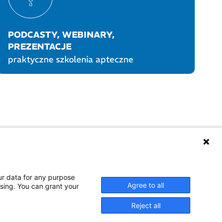
PODCASTY, WEBINARY,
PREZENTACJE
praktyczne szkolenia apteczne
UKTY POLPHARMY
SOCIAL MEDIA
ur data for any purpose
Agree to all
ssing. You can grant your
Reject all