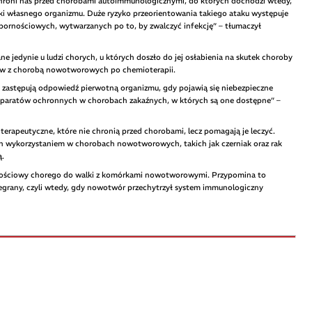
hroni nas przed chorobami autoimmunologicznymi, do których dochodzi wtedy,
i własnego organizmu. Duże ryzyko przeorientowania takiego ataku występuje
ornościowych, wytwarzanych po to, by zwalczyć infekcję” – tłumaczył
ne jedynie u ludzi chorych, u których doszło do jej osłabienia na skutek choroby
tów z chorobą nowotworowych po chemioterapii.
i zastępują odpowiedź pierwotną organizmu, gdy pojawią się niebezpieczne
eparatów ochronnych w chorobach zakaźnych, w których są one dostępne” –
terapeutyczne, które nie chronią przed chorobami, lecz pomagają je leczyć.
h wykorzystaniem w chorobach nowotworowych, takich jak czerniak oraz rak
ą.
nościowy chorego do walki z komórkami nowotworowymi. Przypomina to
zegrany, czyli wtedy, gdy nowotwór przechytrzył system immunologiczny