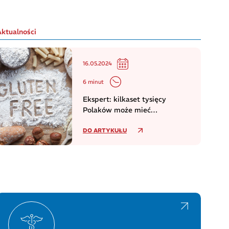
Aktualności
16.05.2024
6 minut
Ekspert: kilkaset tysięcy
Polaków może mieć
niezdiagnozowaną celiakię
DO ARTYKUŁU