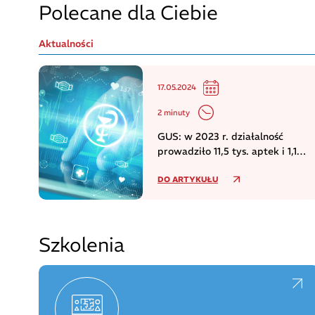
Polecane dla Ciebie
Aktualności
17.05.2024
2 minuty
GUS: w 2023 r. działalność
prowadziło 11,5 tys. aptek i 1,1
tys. punktów aptecznych
DO ARTYKUŁU
Szkolenia