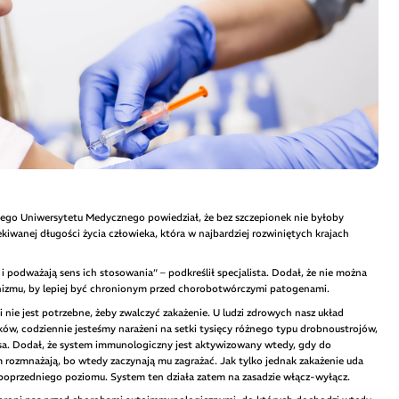
ego Uniwersytetu Medycznego powiedział, że bez szczepionek nie byłoby
kiwanej długości życia człowieka, która w najbardziej rozwiniętych krajach
 i podważają sens ich stosowania” – podkreślił specjalista. Dodał, że nie można
izmu, by lepiej być chronionym przed chorobotwórczymi patogenami.
nie jest potrzebne, żeby zwalczyć zakażenie. U ludzi zdrowych nasz układ
ów, codziennie jesteśmy narażeni na setki tysięcy różnego typu drobnoustrojów,
łosa. Dodał, że system immunologiczny jest aktywizowany wtedy, gdy do
 rozmnażają, bo wtedy zaczynają mu zagrażać. Jak tylko jednak zakażenie uda
oprzedniego poziomu. System ten działa zatem na zasadzie włącz-wyłącz.