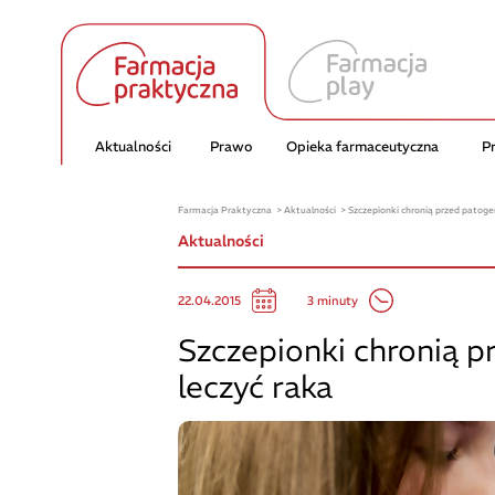
Aktualności
Prawo
Opieka farmaceutyczna
P
Farmacja Praktyczna
Aktualności
Szczepionki chronią przed patoge
Aktualności
3 minuty
22.04.2015
Szczepionki chronią 
leczyć raka