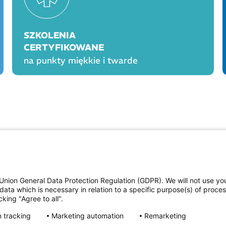
SZKOLENIA
CERTYFIKOWANE
na punkty miękkie i twarde
OGÓLNE
PROD
Polityka cookies
Polityka prywatności
Union General Data Protection Regulation (GDPR). We will not use yo
Regulamin serwisu
data which is necessary in relation to a specific purpose(s) of proce
Regulamin konkursu Farmacja Play
king "Agree to all".
ne
Regulamin konkursu Lakcid Entero
Regulamin konkursu Acard
 tracking
Marketing automation
Remarketing
Regulamin konkursu Biotebal