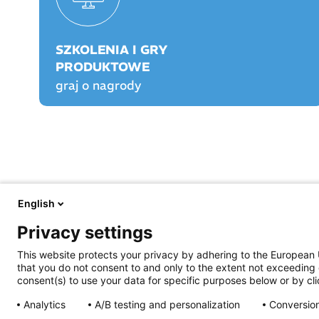
SZKOLENIA I GRY
PRODUKTOWE
graj o nagrody
English
FARMACJA PRAKTYCZNA
FARMACJA PLAY
Privacy settings
O nas
O Farmacji Play
Aktualności
Logowanie/rejestracja
This website protects your privacy by adhering to the European 
Prawo
Graj o nagrody!
that you do not consent to and only to the extent not exceeding 
Opieka farmaceutyczna
Rankingi
consent(s) to use your data for specific purposes below or by clic
Prowadzenie apteki
Szkolenia certyfikowa
Życie jest piękne
Praktyka Apteczna
Analytics
A/B testing and personalization
Conversion
Archiwum e-wydań