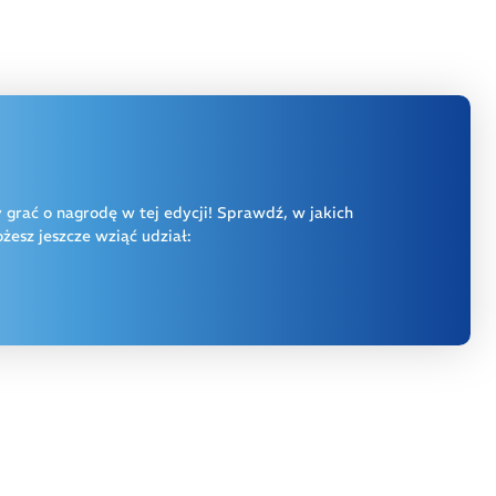
y grać o nagrodę w tej edycji! Sprawdź, w jakich
esz jeszcze wziąć udział: