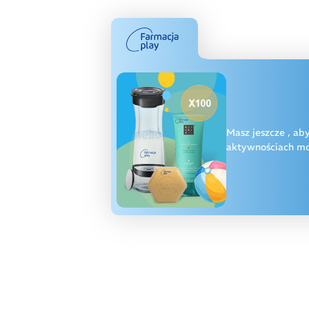
Masz jeszcze
, ab
aktywnościach moż