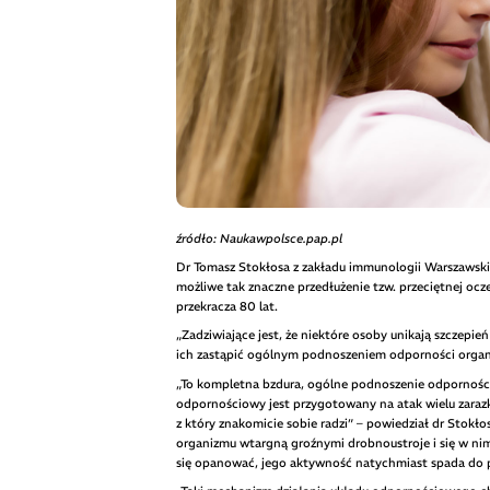
źródło: Naukawpolsce.pap.pl
Dr Tomasz Stokłosa z zakładu immunologii Warszawski
możliwe tak znaczne przedłużenie tzw. przeciętnej ocze
przekracza 80 lat.
„Zadziwiające jest, że niektóre osoby unikają szczepień
ich zastąpić ogólnym podnoszeniem odporności organ
„To kompletna bzdura, ogólne podnoszenie odporności 
odpornościowy jest przygotowany na atak wielu zarazk
z który znakomicie sobie radzi” – powiedział dr Stok
organizmu wtargną groźnymi drobnoustroje i się w nim
się opanować, jego aktywność natychmiast spada do p