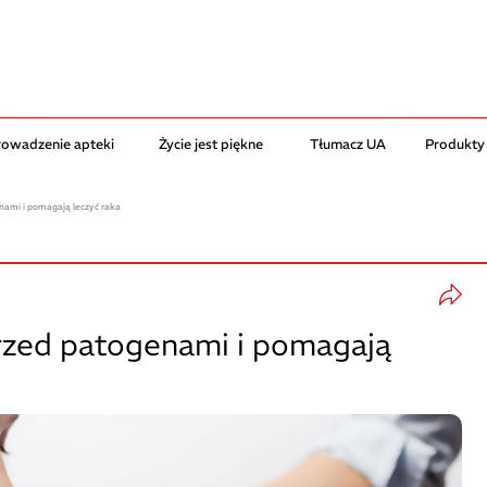
rowadzenie apteki
Życie jest piękne
Tłumacz UA
Produkty
nami i pomagają leczyć raka
przed patogenami i pomagają