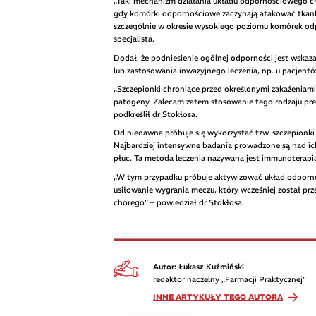
„Taki mechanizm działania układu odpornościowego c
gdy komórki odpornościowe zaczynają atakować tkank
szczególnie w okresie wysokiego poziomu komórek odp
specjalista.
Dodał, że podniesienie ogólnej odporności jest wskaza
lub zastosowania inwazyjnego leczenia, np. u pacjen
„Szczepionki chroniące przed określonymi zakażeniam
patogeny. Zalecam zatem stosowanie tego rodzaju pr
podkreślił dr Stokłosa.
Od niedawna próbuje się wykorzystać tzw. szczepionki 
Najbardziej intensywne badania prowadzone są nad ic
płuc. Ta metoda leczenia nazywana jest immunoterapi
„W tym przypadku próbuje aktywizować układ odpor
usiłowanie wygrania meczu, który wcześniej został pr
chorego” – powiedział dr Stokłosa.
Autor: Łukasz Kuźmiński
redaktor naczelny „Farmacji Praktycznej”
INNE ARTYKUŁY TEGO AUTORA