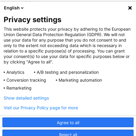
Przydatne linki
English
OGÓLNE
Privacy settings
Polityka cookies
This website protects your privacy by adhering to the European
Polityka prywatności
Union General Data Protection Regulation (GDPR). We will not
Regulamin serwisu
use your data for any purpose that you do not consent to and
only to the extent not exceeding data which is necessary in
Regulamin konkursu
relation to a specific purpose(s) of processing. You can grant
Farmacja Play
your consent(s) to use your data for specific purposes below or
Regulamin konkursu Lakcid
by clicking "Agree to all".
Entero
Analytics
A/B testing and personalization
Regulamin konkursu Acard
Conversion tracking
Marketing automation
Regulamin konkursu Biotebal
Remarketing
Regulamin konkursu Asmenol
Kontakt
Show detailed settings
Visit our Privacy Policy page for more
PRODUKTY POLPHARMY
SOCIAL MEDIA
Agree to all
Reject all