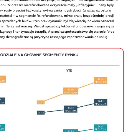
on-Rx oraz Rx nierefundowane oczywiście rosły „inflacyjnie” – ceny były
rosły przecież też koszty wytwarzania i dystrybucji (analiza wzrostu w
rzeszłości – w segmencie Rx refundowane, mimo braku bezpośredniej presji
 sprzedanych leków. I ten brak dynamiki był złą wieścią, bowiem oznaczał
. Teraz jest inaczej. Wzrost sprzedaży leków refundowanych wiąże się ze
iagnozy i kontynuacje terapii). A przecież społeczeństwo się starzeje (vide
iany demograficzne są przyczyną rosnącego zapotrzebowania na usługi