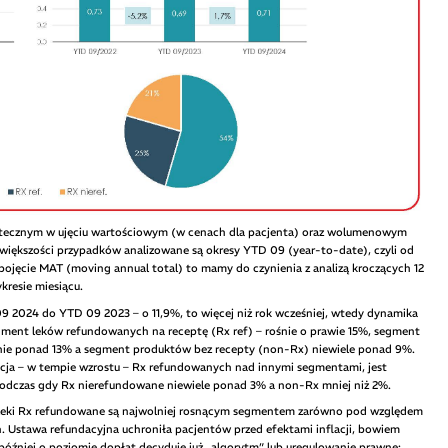
 aptecznym w ujęciu wartościowym (w cenach dla pacjenta) oraz wolumenowym
 większości przypadków analizowane są okresy YTD 09 (year-to-date), czyli od
t pojęcie MAT (moving annual total) to mamy do czynienia z analizą kroczących 12
kresie miesiącu.
9 2024 do YTD 09 2023 – o 11,9%, to więcej niż rok wcześniej, wtedy dynamika
egment leków refundowanych na receptę (Rx ref) – rośnie o prawie 15%, segment
nie ponad 13% a segment produktów bez recepty (non-Rx) niewiele ponad 9%.
ja – w tempie wzrostu – Rx refundowanych nad innymi segmentami, jest
 podczas gdy Rx nierefundowane niewiele ponad 3% a non-Rx mniej niż 2%.
ie leki Rx refundowane są najwolniej rosnącym segmentem zarówno pod względem
ń. Ustawa refundacyjna uchroniła pacjentów przed efektami inflacji, bowiem
a później o poziomie dopłat decyduje już „algorytm” lub uregulowanie prawne: