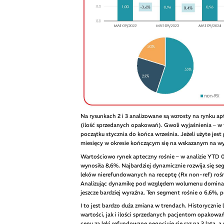
Na rysunkach 2 i 3 analizowane są wzrosty na rynku
(ilość sprzedanych opakowań). Gwoli wyjaśnienia – w
początku stycznia do końca września. Jeżeli użyte jes
miesięcy w okresie kończącym się na wskazanym na wy
Wartościowo rynek apteczny rośnie – w analizie YTD 0
wynosiła 8,6%. Najbardziej dynamicznie rozwija się s
leków nierefundowanych na receptę (Rx non-ref) roś
Analizując dynamikę pod względem wolumenu dominac
jeszcze bardziej wyraźna. Ten segment rośnie o 6,6%,
I to jest bardzo duża zmiana w trendach. Historyczn
wartości, jak i ilości sprzedanych pacjentom opakowa
ceny za leki refundowane negocjuje się raz na 3 lata, 