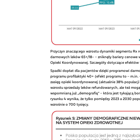
Przyczyn znaczącego wzrostu dynamiki segmentu Rx 
darmowych leków 65+/18- – zniknęły bariery cenowe w 
Opieki Koordynowanej. Szczegóły dotyczące efektów 
Spadki dopłat dla pacjentów dzięki programowi darmo
programu profilaktyki 40+ (efekt programu to – m.in. 
zasięg opieki koordynowanej (aktualnie 38% populacji 
wzrostu sprzedaży leków refundowanych, ale też mogą 
wspomnianą już „demografią” – która jest tykającą bo
rysunku 4 wynika, że tylko pomiędzy 2023 a 2030 popul
wzrośnie o 700 tysięcy.