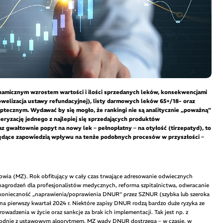
amicznym wzrostem wartości i ilości sprzedanych leków, konsekwencjami
elizacja ustawy refundacyjnej), listy darmowych leków 65+/18- oraz
ptecznym. Wydawać by się mogło, że rankingi nie są analitycznie „poważną”
eryzację jednego z najlepiej się sprzedających produktów
 gwałtownie popyt na nowy lek – pełnopłatny – na otyłość (tirzepatyd), to
 będące zapowiedzią wpływu na tenże podobnych procesów w przyszłości –
rowia (MZ). Rok obfitujący w cały czas trwające adresowanie odwiecznych
agrodzeń dla profesjonalistów medycznych, reforma szpitalnictwa, odwracanie
ż konieczność „naprawienia/poprawienia DNUR” przez SZNUR (szybka lub szeroka
na pierwszy kwartał 2024 r. Niektóre zapisy DNUR rodzą bardzo duże ryzyka ze
owadzenia w życie oraz sankcje za brak ich implementacji. Tak jest np. z
odnie z ustawowym algorytmem. MZ wady DNUR dostrzega – w czasie, w