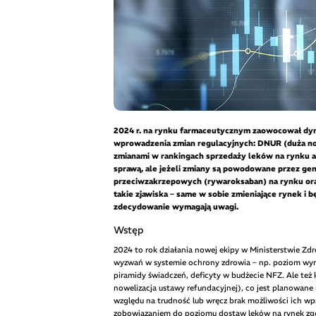
2024 r. na rynku farmaceutycznym zaowocował dyn
wprowadzenia zmian regulacyjnych: DNUR (duża now
zmianami w rankingach sprzedaży leków na rynku a
sprawą, ale jeżeli zmiany są powodowane przez gen
przeciwzakrzepowych (rywaroksaban) na rynku oraz
takie zjawiska – same w sobie zmieniające rynek i
zdecydowanie wymagają uwagi.
Wstęp
2024 to rok działania nowej ekipy w Ministerstwie Zd
wyzwań w systemie ochrony zdrowia – np. poziom wyn
piramidy świadczeń, deficyty w budżecie NFZ. Ale te
nowelizacja ustawy refundacyjnej), co jest planowane 
względu na trudność lub wręcz brak możliwości ich wpr
zobowiązaniem do poziomu dostaw leków na rynek zg