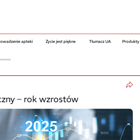
rowadzenie apteki
Życie jest piękne
Tłumacz UA
Produkty
wzrostów
zny – rok wzrostów