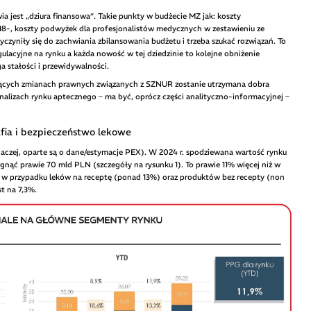
jest „dziura finansowa”. Takie punkty w budżecie MZ jak: koszty
-, koszty podwyżek dla profesjonalistów medycznych w zestawieniu ze
yniły się do zachwiania zbilansowania budżetu i trzeba szukać rozwiązań. To
ulacyjne na rynku a każda nowość w tej dziedzinie to kolejne obniżenie
a stałości i przewidywalności.
zących zmianach prawnych związanych z SZNUR zostanie utrzymana dobra
nalizach rynku aptecznego – ma być, oprócz części analityczno-informacyjnej –
fia i bezpieczeństwo lekowe
inaczej, oparte są o dane/estymacje PEX). W 2024 r. spodziewana wartość rynku
nąć prawie 70 mld PLN (szczegóły na rysunku 1). To prawie 11% więcej niż w
w przypadku leków na receptę (ponad 13%) oraz produktów bez recepty (non
t na 7,3%.