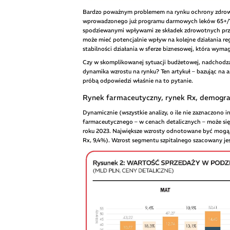
Bardzo poważnym problemem na rynku ochrony zdrowia 
wprowadzonego już programu darmowych leków 65+/18
spodziewanymi wpływami ze składek zdrowotnych przycz
może mieć potencjalnie wpływ na kolejne działania reg
stabilności działania w sferze biznesowej, która wymag
Czy w skomplikowanej sytuacji budżetowej, nadchod
dynamika wzrostu na rynku? Ten artykuł – bazując na a
próbą odpowiedzi właśnie na to pytanie.
Rynek farmaceutyczny, rynek Rx, demogra
Dynamicznie (wszystkie analizy, o ile nie zaznaczono 
farmaceutycznego – w cenach detalicznych – może sięg
roku 2023. Największe wzrosty odnotowane być mogą 
Rx, 9,4%). Wzrost segmentu szpitalnego szacowany jes